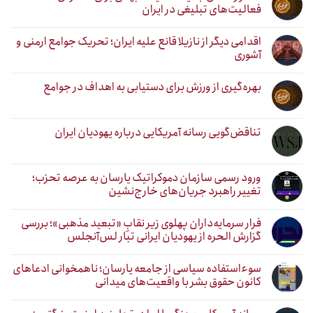
فعالیت‌های تبلیغی در ایران
اقدامی دیگر از نازیلا قانع علیه ایران؛ تحریک جوامع ارمنی و
آشوری
بهره‌گیری از ورزش برای دستیابی به اهداف در جوامع
تناقض‌گویی رسانه آمریکایی درباره یهودیان ایران
ورود رسمی سازمان دموکراتیک یارسان به عرصه تحزب؛
تغییر راهبرد جریان‌های خارج‌نشین
فرار سرمایه‌داران پهلوی زیر نقابِ «تبعید مذهبی»؛ بررسی
گزارش الحره از یهودیان ایرانی تبار لس‌آنجلس
سوءاستفاده سیاسی از جامعه یارسان؛ ناهمخوانی ادعاهای
کانون حقوق بشر با واقعیت‌های میدانی