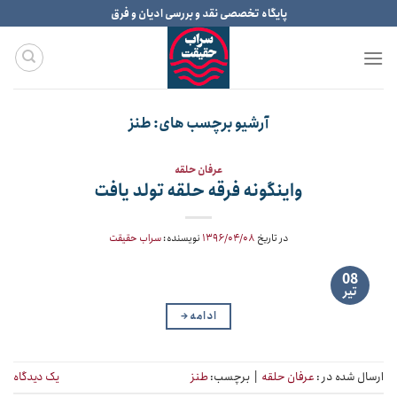
Ski
پایگاه تخصصی نقد و بررسی ادیان و فرق
t
conten
آرشیو برچسب های:
طنز
عرفان حلقه
واینگونه فرقه حلقه تولد یافت
در تاریخ
۱۳۹۶/۰۴/۰۸
نویسنده:
سراب حقیقت
08
تیر
ادامه
→
ارسال شده در :
عرفان حلقه
|
برچسب:
طنز
یک دیدگاه