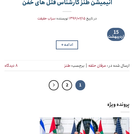
انیمیشن طنز کارشناس قتل های خفن
در تاریخ
۱۳۹۶/۰۲/۱۵
نویسنده:
سراب حقیقت
15
اردیبهشت
ادامه
→
ارسال شده در :
عرفان حلقه
|
برچسب:
طنز
۸ دیدگاه
2
1
پرونده ویژه