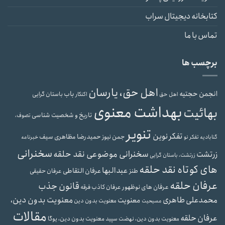
کتابخانه دیجیتال سراب
تماس با ما
برچسب ها
اهل حق، یارسان
انجمن حجتیه
باب
باستان گرایی
اهل حق
اکنکار
بهداشت معنوی
بهائیت
تاریخ و شخصیت شناسی
تصوف،
تنویر
تفکر نوین
حمیدرضا مظاهری سیف
جمن نیوز
گنابادیه
تفکر نو
خبرنامه
سخنرانی
سخنرانی موضوعی نقد حلقه
زرتشت
زرتشت، باستان گرایی
های کوتاه نقد حلقه
عبدالبها
عرفان التقاطی
طنز
عرفان حقیقی
عرفان حلقه
قانون جذب
عرفان های نوظهور
عرفان کاذب
فرقه
محمدعلی طاهری
معنویت بدون دین،
معنویت
معنویت بدون دین
مسیحیت
مقالات
عرفان حلقه
معنویت بدون دین، یوگا
معنویت بدون دین، نهضت سپید