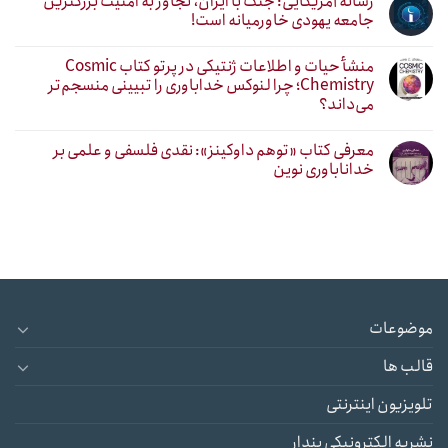
رسانه آمریکایی: جنگ با ایران، تجاوز به امنیت بزرگترین
جامعه یهودی خاورمیانه است!
منشأ حیات و اطلاعات ژنتیکی در پرتو کتاب Cosmic
Chemistry؛ چرا لنوکس خداباوری را تبیینی منسجم‌تر
می‌داند؟
معرفی کتاب «توهم داوکینز»: نقدی فلسفی و علمی بر
خداناباوری نوین
موضوعات
قالب ها
تلویزیون اینترنتی
نشریه الکترونیکی پندار