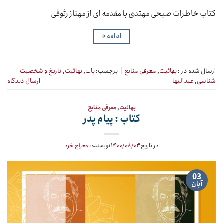
کتاب خاطرات صبحی مهتدی با مقدمه ای از مهناز رئوفی
ادامه
→
ارسال شده در :
بهائیت
,
معرفی منابع
|
برچسب:
باب
,
بهائیت
,
تاریخ و شخصیت
شناسی
,
عبدالبها
ارسال دیدگاه
بهائیت
,
معرفی منابع
کتاب : پیام پدر
در تاریخ
۱۴۰۰/۰۸/۰۳
نویسنده:
معراج خرد
03
آبان