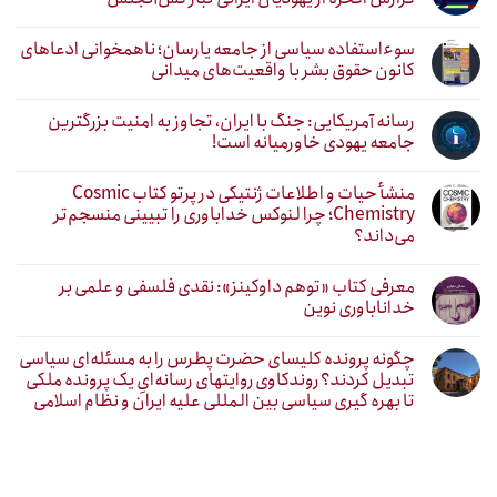
سوءاستفاده سیاسی از جامعه یارسان؛ ناهمخوانی ادعاهای
کانون حقوق بشر با واقعیت‌های میدانی
رسانه آمریکایی: جنگ با ایران، تجاوز به امنیت بزرگترین
جامعه یهودی خاورمیانه است!
منشأ حیات و اطلاعات ژنتیکی در پرتو کتاب Cosmic
Chemistry؛ چرا لنوکس خداباوری را تبیینی منسجم‌تر
می‌داند؟
معرفی کتاب «توهم داوکینز»: نقدی فلسفی و علمی بر
خداناباوری نوین
چگونه پرونده کلیسای حضرت پطرس را به مسئله‌ای سیاسی
تبدیل کردند؟ روندکاوی روایتهای رسانه‌ایِ یک پرونده ملکی
تا بهره گیری سیاسی بین المللی علیه ایران و نظام اسلامی