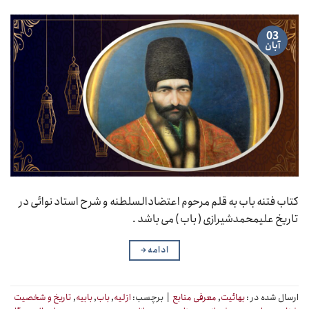
03
آبان
کتاب فتنه باب به قلم مرحوم اعتضادالسلطنه و شرح استاد نوائی در
تاریخ علیمحمدشیرازی ( باب ) می باشد .
ادامه
→
ارسال شده در :
بهائیت
,
معرفی منابع
|
برچسب:
ازلیه
,
باب
,
بابیه
,
تاریخ و شخصیت