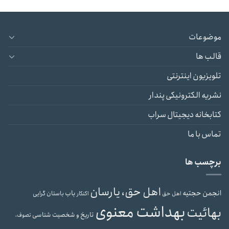
موضوعات
قالب ها
تلویزیون اینترنتی
نشریه الکترونیکی پندار
کتابخانه دیجیتال سراب
تماس با ما
برچسب ها
اهل حق، یارسان
انجمن حجتیه
باب
باستان گرایی
اهل حق
اکنکار
بهداشت معنوی
بهائیت
تاریخ و شخصیت شناسی
تصوف،