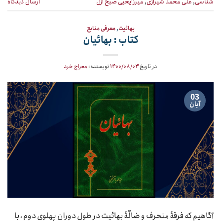
شناسی
,
علی محمد شیرازی
,
میرزایحیی صبح ازل
ارسال دیدگاه
بهائیت
,
معرفی منابع
کتاب : بهائیان
در تاریخ
۱۴۰۰/۰۸/۰۳
نویسنده:
معراج خرد
03
آبان
آگاهیم که فرقۀ منحرف و ضالّۀ بهائیت در طول دوران پهلوی دوم ، با