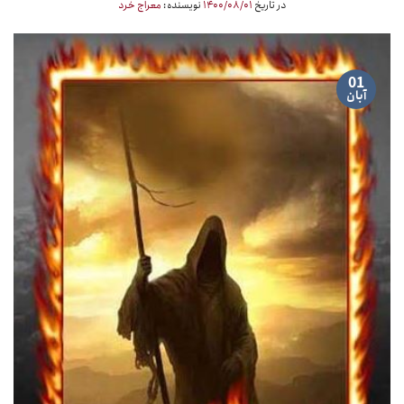
در تاریخ
۱۴۰۰/۰۸/۰۱
نویسنده:
معراج خرد
01
آبان