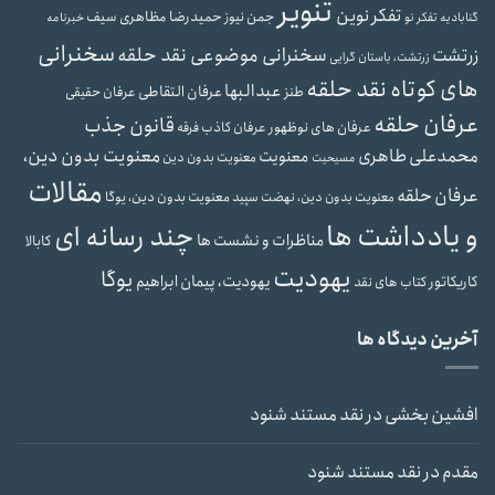
تنویر
تفکر نوین
حمیدرضا مظاهری سیف
جمن نیوز
گنابادیه
تفکر نو
خبرنامه
سخنرانی
سخنرانی موضوعی نقد حلقه
زرتشت
زرتشت، باستان گرایی
های کوتاه نقد حلقه
عبدالبها
عرفان التقاطی
طنز
عرفان حقیقی
عرفان حلقه
قانون جذب
عرفان های نوظهور
عرفان کاذب
فرقه
محمدعلی طاهری
معنویت بدون دین،
معنویت
معنویت بدون دین
مسیحیت
مقالات
عرفان حلقه
معنویت بدون دین، یوگا
معنویت بدون دین، نهضت سپید
و یادداشت ها
چند رسانه ای
مناظرات و نشست ها
کابالا
یهودیت
یوگا
یهودیت، پیمان ابراهیم
کاریکاتور
کتاب های نقد
آخرین دیدگاه ها
افشین بخشی
در
نقد مستند شنود
مقدم
در
نقد مستند شنود