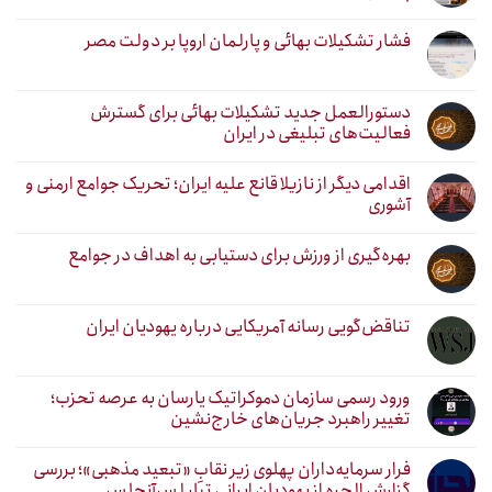
فشار تشکیلات بهائی و پارلمان اروپا بر دولت مصر
دستورالعمل جدید تشکیلات بهائی برای گسترش
فعالیت‌های تبلیغی در ایران
اقدامی دیگر از نازیلا قانع علیه ایران؛ تحریک جوامع ارمنی و
آشوری
بهره‌گیری از ورزش برای دستیابی به اهداف در جوامع
تناقض‌گویی رسانه آمریکایی درباره یهودیان ایران
ورود رسمی سازمان دموکراتیک یارسان به عرصه تحزب؛
تغییر راهبرد جریان‌های خارج‌نشین
فرار سرمایه‌داران پهلوی زیر نقابِ «تبعید مذهبی»؛ بررسی
گزارش الحره از یهودیان ایرانی تبار لس‌آنجلس