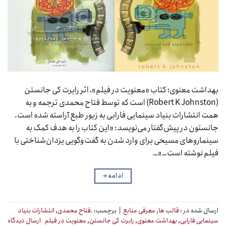
بهداشت معنوی؛ کتاب «معنویت در فیلم»، اثر رابرت کی جانستن
(Robert K Johnston) است که توسط فتاح محمدی ترجمه و به
همت انتشارات بنیاد سینمایی فارابی به زیور طبع آراسته شده است.
جانستون در پیش‌گفتار می‌نویسد: «این کتاب را به هدف کمک به
سینماروهای مسیحی برای وارد شدن به گفت‌وگویی یزدان‌شناختی با
فیلم نوشته است…»…
ادامه
→
ارسال شده در :
قالب ها
,
معرفی منابع
|
برچسب:
.فتاح محمدی
,
انتشارات بنیاد
سینمایی فارابی
,
بهداشت معنوی
,
رابرت کی جانستن
,
معنویت در فیلم
ارسال دیدگاه