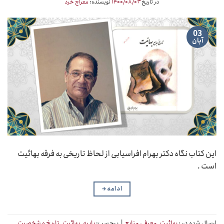
در تاریخ
۱۴۰۰/۰۸/۰۳
نویسنده:
معراج خرد
03
آبان
این کتاب نگاه دکتر بهرام افراسیابی از لحاظ تاریخی به فرقه بهائیت
است .
ادامه
→
ارسال شده در :
بهائیت
,
معرفی منابع
|
برچسب:
بابیه
,
بهائیت
,
تاریخ و شخصیت