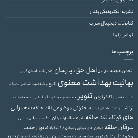
نشریه الکترونیکی پندار
کتابخانه دیجیتال سراب
تماس با ما
برچسب ها
اهل حق، یارسان
انجمن حجتیه
باب
باستان گرایی
اهل حق
اکنکار
بهداشت معنوی
بهائیت
تاریخ و شخصیت شناسی
تصوف،
تنویر
تفکر نوین
حمیدرضا مظاهری سیف
جمن نیوز
گنابادیه
تفکر نو
خبرنامه
سخنرانی
سخنرانی موضوعی نقد حلقه
زرتشت
زرتشت، باستان گرایی
های کوتاه نقد حلقه
عبدالبها
عرفان التقاطی
طنز
عرفان حقیقی
عرفان حلقه
قانون جذب
عرفان های نوظهور
عرفان کاذب
فرقه
محمدعلی طاهری
معنویت بدون دین،
معنویت
معنویت بدون دین
مسیحیت