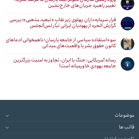
تغییر راهبرد جریان‌های خارج‌نشین
فرار سرمایه‌داران پهلوی زیر نقابِ «تبعید مذهبی»؛ بررسی
گزارش الحره از یهودیان ایرانی تبار لس‌آنجلس
سوءاستفاده سیاسی از جامعه یارسان؛ ناهمخوانی ادعاهای
کانون حقوق بشر با واقعیت‌های میدانی
رسانه آمریکایی: جنگ با ایران، تجاوز به امنیت بزرگترین
جامعه یهودی خاورمیانه است!
موضوعات
قالب ها
تلویزیون اینترنتی