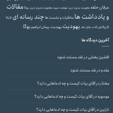
مقالات
عرفان حلقه
معنویت بدون دین، یوگا
معنویت بدون دین، نهضت سپید
و یادداشت ها
چند رسانه ای
مناظرات و نشست ها
کابالا
یهودیت
یوگا
یهودیت، پیمان ابراهیم
کاریکاتور
کتاب های نقد
آخرین دیدگاه ها
افشین بخشی
در
نقد مستند شنود
مقدم
در
نقد مستند شنود
مختار
در
آقای بیات کیست و چه ادعاهایی دارد؟
موسویه
در
آقای بیات کیست و چه ادعاهایی دارد؟
نازنین
در
آقای بیات کیست و چه ادعاهایی دارد؟