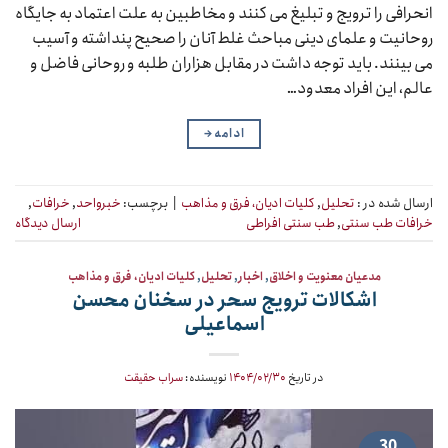
انحرافی را ترویج و تبلیغ می کنند و مخاطبین به علت اعتماد به جایگاه
روحانیت و علمای دینی مباحث غلط آنان را صحیح پنداشته و آسیب
می بینند. باید توجه داشت در مقابل هزاران طلبه و روحانی فاضل و
عالم، این افراد معدود…
ادامه
→
ارسال شده در :
تحلیل
,
کلیات ادیان، فرق و مذاهب
|
برچسب:
خبرواحد
,
خرافات
,
خرافات طب سنتی
,
طب سنتی افراطی
ارسال دیدگاه
مدعیان معنویت و اخلاق
,
اخبار
,
تحلیل
,
کلیات ادیان، فرق و مذاهب
اشکالات ترویج سحر در سخنان محسن
اسماعیلی
در تاریخ
۱۴۰۴/۰۲/۳۰
نویسنده:
سراب حقیقت
30