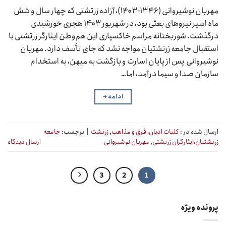
مهربان نوشیروانی (۱۳۴۶-۱۴۰۳)، آزاده زرتشتی که چهار سال و شش
ماه اسیر نیروهای بعثی بود، در شهریور ۱۴۰۳ هجری خورشیدی
درگذشت. شوربختانه مراسم خاکسپاری این هم‌وطن ایثارگر زرتشتی با
استقبال جامعه زرتشتیان مواجه نشد که جای تأسف دارد. مهربان
نوشیروانی پس از پایان اسارت و بازگشت به میهن، به استخدام
سازمان صدا و سیما درآمد، اما…
ادامه
→
ارسال شده در :
کلیات ادیان، فرق و مذاهب
,
زرتشت
|
برچسب:
جامعه
زرتشتیان،ایثارگران زرتشتی
,
مهربان نوشیروانی
ارسال دیدگاه
3
2
1
پرونده ویژه