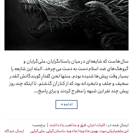
سال‌هاست که شایعه‌ای در میان باستانگرایان، ملی‌گرایان و
گروهک‌های ضد اسلام دست به دست می‌چرخد. البته این شایعه را
بسیار وقت پیش‌ها شنیده بودم. منتها لحن گفتارِ گویندگانش آنقدر
سخیف و جلف و نابخردانه بود که از کنار آن گذشتم. تا اینکه چند روز
پیش چند نفر این شبهه را مطرح کردند و برای پاسخ،…
ادامه
→
ارسال شده در :
کلیات ادیان، فرق و مذاهب
,
یادداشت
|
برچسب:
ابن‌ملجم‌ایرانی‌نبود، بهمن‌جاذویه/جادویه ،باستان‌گرایی ،ملی‌گرایی
ارسال دیدگاه