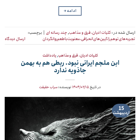
ادامه
→
ارسال شده در :
کلیات ادیان، فرق و مذاهب
,
چند رسانه ای
|
برچسب:
تجربه‌های‌توهم‌زا،آیین‌های‌انحرافی،معنویت‌با‌طعم‌روانگردان
ارسال دیدگاه
کلیات ادیان، فرق و مذاهب
,
یادداشت
ابن ملجم ایرانی نبود. ربطی هم به بهمن
جاذویه ندارد
در تاریخ
۱۴۰۴/۰۲/۱۵
نویسنده:
سراب حقیقت
15
اردیبهشت