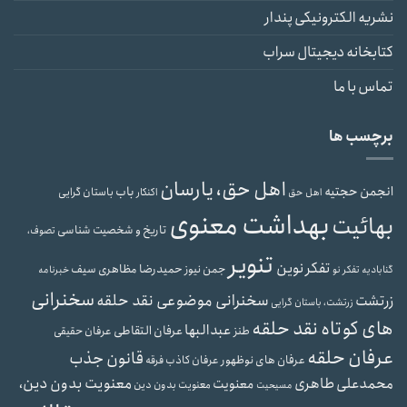
نشریه الکترونیکی پندار
کتابخانه دیجیتال سراب
تماس با ما
برچسب ها
اهل حق، یارسان
انجمن حجتیه
باب
باستان گرایی
اهل حق
اکنکار
بهداشت معنوی
بهائیت
تاریخ و شخصیت شناسی
تصوف،
تنویر
تفکر نوین
حمیدرضا مظاهری سیف
جمن نیوز
گنابادیه
تفکر نو
خبرنامه
سخنرانی
سخنرانی موضوعی نقد حلقه
زرتشت
زرتشت، باستان گرایی
های کوتاه نقد حلقه
عبدالبها
عرفان التقاطی
طنز
عرفان حقیقی
عرفان حلقه
قانون جذب
عرفان های نوظهور
عرفان کاذب
فرقه
محمدعلی طاهری
معنویت بدون دین،
معنویت
معنویت بدون دین
مسیحیت