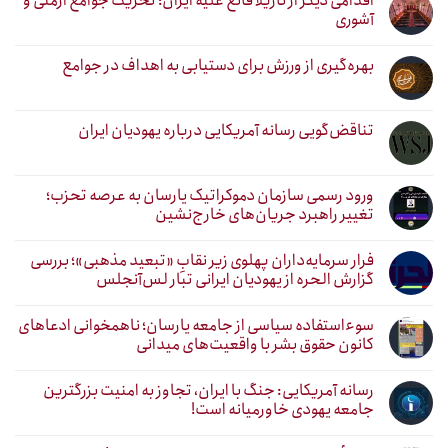
اقدامی دیگر از نازیلا قانع علیه ایران؛ تحریک جوامع ارمنی و
آشوری
بهره‌گیری از ورزش برای دستیابی به اهداف در جوامع
تناقض‌گویی رسانه آمریکایی درباره یهودیان ایران
ورود رسمی سازمان دموکراتیک یارسان به عرصه تحزب؛
تغییر راهبرد جریان‌های خارج‌نشین
فرار سرمایه‌داران پهلوی زیر نقابِ «تبعید مذهبی»؛ بررسی
گزارش الحره از یهودیان ایرانی تبار لس‌آنجلس
سوءاستفاده سیاسی از جامعه یارسان؛ ناهمخوانی ادعاهای
کانون حقوق بشر با واقعیت‌های میدانی
رسانه آمریکایی: جنگ با ایران، تجاوز به امنیت بزرگترین
جامعه یهودی خاورمیانه است!