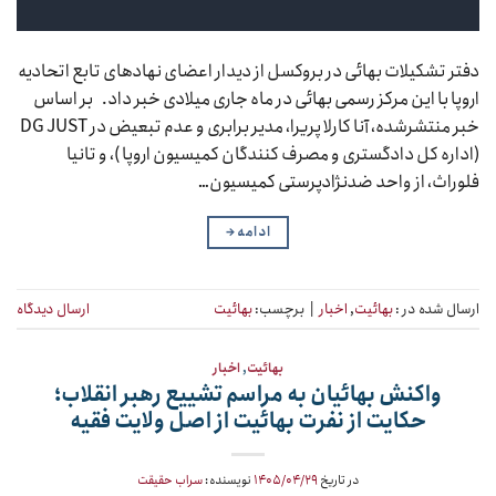
دفتر تشکیلات بهائی در بروکسل از دیدار اعضای نهادهای تابع اتحادیه
اروپا با این مرکز رسمی بهائی در ماه جاری میلادی خبر داد. بر اساس
خبر منتشرشده، آنا کارلا پریرا، مدیر برابری و عدم تبعیض در DG JUST
(اداره کل دادگستری و مصرف کنندگان کمیسیون اروپا )، و تانیا
فلوراث، از واحد ضدنژادپرستی کمیسیون…
ادامه
→
ارسال شده در :
بهائیت
,
اخبار
|
برچسب:
بهائیت
ارسال دیدگاه
بهائیت
,
اخبار
واکنش بهائیان به مراسم تشییع رهبر انقلاب؛
حکایت از نفرت بهائیت از اصل ولایت فقیه
در تاریخ
۱۴۰۵/۰۴/۲۹
نویسنده:
سراب حقیقت