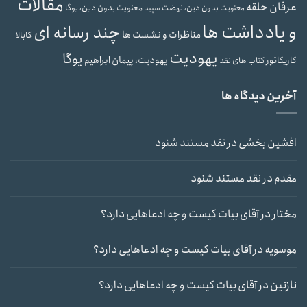
مقالات
عرفان حلقه
معنویت بدون دین، یوگا
معنویت بدون دین، نهضت سپید
و یادداشت ها
چند رسانه ای
مناظرات و نشست ها
کابالا
یهودیت
یوگا
یهودیت، پیمان ابراهیم
کاریکاتور
کتاب های نقد
آخرین دیدگاه ها
افشین بخشی
در
نقد مستند شنود
مقدم
در
نقد مستند شنود
مختار
در
آقای بیات کیست و چه ادعاهایی دارد؟
موسویه
در
آقای بیات کیست و چه ادعاهایی دارد؟
نازنین
در
آقای بیات کیست و چه ادعاهایی دارد؟