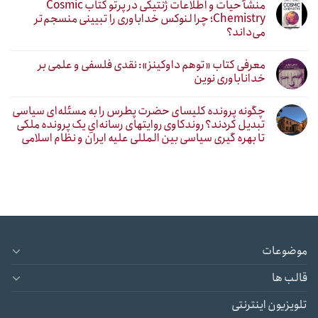
منشأ حیات و اطلاعات ژنتیکی در پرتو کتاب Cosmic
Chemistry؛ چرا لنوکس خداباوری را تبیینی منسجم‌تر
می‌داند؟
معرفی کتاب «توهم داوکینز»: نقدی فلسفی و علمی بر
خداناباوری نوین
چگونه پرونده کلیسای حضرت پطرس را به مسئله‌ای سیاسی
تبدیل کردند؟ روندکاوی روایتهای رسانه‌ایِ یک پرونده ملکی
تا بهره گیری سیاسی بین المللی علیه ایران و نظام اسلامی
موضوعات
قالب ها
تلویزیون اینترنتی