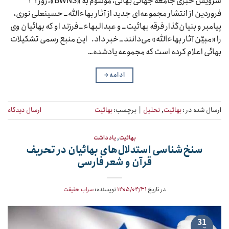
سرویس خبری جامعه جهانی بهائی، موسوم به «BWNS»، روز ۳۱
فروردین از انتشار مجموعه‌ای جدید از آثار بهاءالله ــ حسینعلی نوری،
پیامبر و بنیان‌گذار فرقه بهائیت ــ و عبدالبهاء ــ فرزند او که بهائیان وی
را «مبیّن آثار بهاءالله» می‌دانند ــ خبر داد. این منبع رسمی تشکیلات
بهائی اعلام کرده است که مجموعه یادشده…
ادامه
→
ارسال شده در :
بهائیت
,
تحلیل
|
برچسب:
بهائیت
ارسال دیدگاه
بهائیت
,
یادداشت
سنخ‌شناسی استدلال‌های بهائیان در تحریف
قرآن و شعر فارسی
در تاریخ
۱۴۰۵/۰۴/۳۱
نویسنده:
سراب حقیقت
31