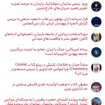
ورود رسمی سازمان دموکراتیک یارسان به عرصه تحزب؛
تغییر راهبرد جریان‌های خارج‌نشین
فرار سرمایه‌داران پهلوی زیر نقابِ «تبعید مذهبی»؛ بررسی
گزارش الحره از یهودیان ایرانی تبار لس‌آنجلس
سوءاستفاده سیاسی از جامعه یارسان؛ ناهمخوانی ادعاهای
کانون حقوق بشر با واقعیت‌های میدانی
رسانه آمریکایی: جنگ با ایران، تجاوز به امنیت بزرگترین
جامعه یهودی خاورمیانه است!
منشأ حیات و اطلاعات ژنتیکی در پرتو کتاب Cosmic
Chemistry؛ چرا لنوکس خداباوری را تبیینی منسجم‌تر
می‌داند؟
معرفی کتاب «توهم داوکینز»: نقدی فلسفی و علمی بر
خداناباوری نوین
چگونه پرونده کلیسای حضرت پطرس را به مسئله‌ای سیاسی
تبدیل کردند؟ روندکاوی روایتهای رسانه‌ایِ یک پرونده ملکی