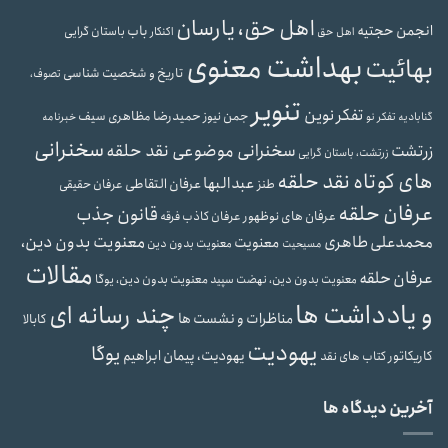
اهل حق، یارسان
انجمن حجتیه
باب
باستان گرایی
اهل حق
اکنکار
بهداشت معنوی
بهائیت
تاریخ و شخصیت شناسی
تصوف،
تنویر
تفکر نوین
حمیدرضا مظاهری سیف
جمن نیوز
گنابادیه
تفکر نو
خبرنامه
سخنرانی
سخنرانی موضوعی نقد حلقه
زرتشت
زرتشت، باستان گرایی
های کوتاه نقد حلقه
عبدالبها
عرفان التقاطی
طنز
عرفان حقیقی
عرفان حلقه
قانون جذب
عرفان های نوظهور
عرفان کاذب
فرقه
محمدعلی طاهری
معنویت بدون دین،
معنویت
معنویت بدون دین
مسیحیت
مقالات
عرفان حلقه
معنویت بدون دین، یوگا
معنویت بدون دین، نهضت سپید
و یادداشت ها
چند رسانه ای
مناظرات و نشست ها
کابالا
یهودیت
یوگا
یهودیت، پیمان ابراهیم
کاریکاتور
کتاب های نقد
آخرین دیدگاه ها