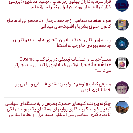
فرار سرمایه‌داران پهلوی زیر نقابِ «تبعید مذهبی»؛ بررسی
گزارش الحره از یهودیان ایرانی تبار لس‌آنجلس
سوءاستفاده سیاسی از جامعه یارسان؛ ناهمخوانی ادعاهای
کانون حقوق بشر با واقعیت‌های میدانی
رسانه آمریکایی: جنگ با ایران، تجاوز به امنیت بزرگترین
جامعه یهودی خاورمیانه است!
منشأ حیات و اطلاعات ژنتیکی در پرتو کتاب Cosmic
Chemistry؛ چرا لنوکس خداباوری را تبیینی منسجم‌تر
می‌داند؟
معرفی کتاب «توهم داوکینز»: نقدی فلسفی و علمی بر
خداناباوری نوین
چگونه پرونده کلیسای حضرت پطرس را به مسئله‌ای سیاسی
تبدیل کردند؟ روندکاوی روایتهای رسانه‌ایِ یک پرونده ملکی
تا بهره گیری سیاسی بین المللی علیه ایران و نظام اسلامی