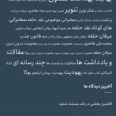
تنویر
تفکر نوین
حمیدرضا مظاهری سیف
جمن نیوز
گنابادیه
تفکر نو
خبرنامه
سخنرانی
سخنرانی موضوعی نقد حلقه
زرتشت
زرتشت، باستان گرایی
های کوتاه نقد حلقه
عبدالبها
عرفان التقاطی
طنز
عرفان حقیقی
عرفان حلقه
قانون جذب
عرفان های نوظهور
عرفان کاذب
فرقه
محمدعلی طاهری
معنویت بدون دین،
معنویت
معنویت بدون دین
مسیحیت
مقالات
عرفان حلقه
معنویت بدون دین، یوگا
معنویت بدون دین، نهضت سپید
و یادداشت ها
چند رسانه ای
مناظرات و نشست ها
کابالا
یهودیت
یوگا
یهودیت، پیمان ابراهیم
کاریکاتور
کتاب های نقد
آخرین دیدگاه ها
افشین بخشی
در
نقد مستند شنود