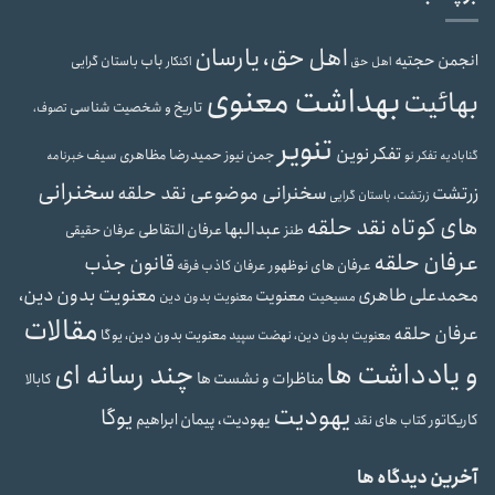
اهل حق، یارسان
انجمن حجتیه
باب
باستان گرایی
اهل حق
اکنکار
بهداشت معنوی
بهائیت
تاریخ و شخصیت شناسی
تصوف،
تنویر
تفکر نوین
حمیدرضا مظاهری سیف
جمن نیوز
گنابادیه
تفکر نو
خبرنامه
سخنرانی
سخنرانی موضوعی نقد حلقه
زرتشت
زرتشت، باستان گرایی
های کوتاه نقد حلقه
عبدالبها
عرفان التقاطی
طنز
عرفان حقیقی
عرفان حلقه
قانون جذب
عرفان های نوظهور
عرفان کاذب
فرقه
معنویت بدون دین،
محمدعلی طاهری
معنویت
مسیحیت
معنویت بدون دین
مقالات
عرفان حلقه
معنویت بدون دین، یوگا
معنویت بدون دین، نهضت سپید
و یادداشت ها
چند رسانه ای
مناظرات و نشست ها
کابالا
یهودیت
یوگا
یهودیت، پیمان ابراهیم
کاریکاتور
کتاب های نقد
آخرین دیدگاه ها