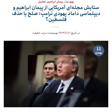
یهودیت
,
پیمان ابراهیم
,
تحلیل
ستایش مجله‌ای آمریکایی از پیمان ابراهیم و
دیپلماسی داماد یهودی ترامپ: صلح یا حذف
فلسطین؟
در تاریخ
۱۴۰۴/۱۱/۱۱
نویسنده:
سراب حقیقت
11
بهمن