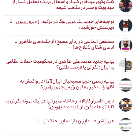
گفت‌وگوی مردخای کیدار و اسحاق بریک؛ تحلیل کیدار از
مهدویت و صبر در مذهب شیعه
توجیه‌های جدید یک مربی یوگا در ترکیه؛ از «برون‌ریزی» تا
«پرستش خورشید»
مصطفی الماسی در ردای مسیح؛ از حلقه‌های طاهری تا
ادعای شفای لاعلاج‌ها!
بیانیه جدید محمدعلی طاهری در محکومیت حملات نظامی
به ایران؛ نگرانی یا فرصت‌طلبی؟
بیانیه رسمی حزب مسیحیان ایران(آما) در واکنش به
اظهارات اخیر معاون رئیس‌جمهور آمریکا
درس «اسرار کابالا» از حاخام مئیر الیاهو (یک نمونه نگرش به
کابالا و جادوگری از زاویه دید یهودی)
هرمز شریعت: ایران بازنده این جنگ نیست