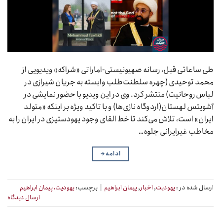
طی ساعاتی قبل، رسانه صهیونیستی‌-اماراتی «شراکه» ویدیویی از
محمد توحیدی (چهره سلطنت‌طلب وابسته به جریان شیرازی در
لباس روحانیت) منتشر کرد. وی در این ویدیو با حضور نمایشی در
آشویتس لهستان(اردوگاه نازی‌ها) و با تاکید ویژه بر اینکه «متولد
ایران» است، تلاش می‌کند تا خط القای وجود یهودستیزی در ایران را به
مخاطب غیرایرانی جلوه…
ادامه
→
ارسال شده در :
یهودیت
,
اخبار
,
پیمان ابراهیم
|
برچسب:
یهودیت، پیمان ابراهیم
ارسال دیدگاه