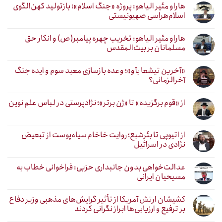
هاراو مئیر الیاهو: پروژه «جنگ اسلام»؛ بازتولید کهن‌الگوی
اسلام‌هراسی صهیونیستی
هاراو مئیر الیاهو: تخریب چهره پیامبر(ص) و انکار حق
مسلمانان بر بیت‌المقدس
«آخرین تیشعا بآو»؛ وعده بازسازی معبد سوم و ایده جنگ
آخرالزمانی؟
از «قوم برگزیده» تا «ژن برتر»؛ نژادپرستی در لباس علم نوین
از اتیوپی تا بئرشبع؛ روایت خاخام سیاه‌پوست از تبعیض
نژادی در اسرائیل
عدالت‌خواهی بدون جانبداری حزبی: فراخوانی خطاب به
مسیحیان ایرانی
کشیشان ارتش آمریکا از تأثیر گرایش‌های مذهبی وزیر دفاع
بر ترفیع و ارزیابی‌ها ابراز نگرانی کردند