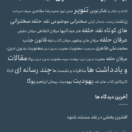
تنویر
تفکر نوین
حمیدرضا مظاهری سیف
جمن نیوز
گنابادیه
تفکر نو
خبرنامه
سخنرانی
سخنرانی موضوعی نقد حلقه
زرتشت
زرتشت، باستان گرایی
های کوتاه نقد حلقه
عبدالبها
عرفان التقاطی
طنز
عرفان حقیقی
عرفان حلقه
قانون جذب
عرفان های نوظهور
عرفان کاذب
فرقه
محمدعلی طاهری
معنویت بدون دین،
معنویت
معنویت بدون دین
مسیحیت
مقالات
عرفان حلقه
معنویت بدون دین، یوگا
معنویت بدون دین، نهضت سپید
و یادداشت ها
چند رسانه ای
مناظرات و نشست ها
کابالا
یهودیت
یوگا
یهودیت، پیمان ابراهیم
کاریکاتور
کتاب های نقد
آخرین دیدگاه ها
افشین بخشی
در
نقد مستند شنود