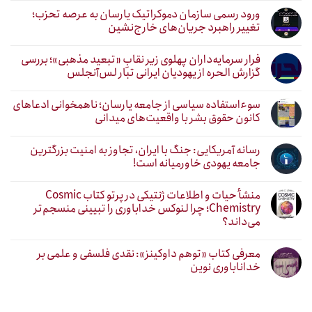
ورود رسمی سازمان دموکراتیک یارسان به عرصه تحزب؛
تغییر راهبرد جریان‌های خارج‌نشین
فرار سرمایه‌داران پهلوی زیر نقابِ «تبعید مذهبی»؛ بررسی
گزارش الحره از یهودیان ایرانی تبار لس‌آنجلس
سوءاستفاده سیاسی از جامعه یارسان؛ ناهمخوانی ادعاهای
کانون حقوق بشر با واقعیت‌های میدانی
رسانه آمریکایی: جنگ با ایران، تجاوز به امنیت بزرگترین
جامعه یهودی خاورمیانه است!
منشأ حیات و اطلاعات ژنتیکی در پرتو کتاب Cosmic
Chemistry؛ چرا لنوکس خداباوری را تبیینی منسجم‌تر
می‌داند؟
معرفی کتاب «توهم داوکینز»: نقدی فلسفی و علمی بر
خداناباوری نوین