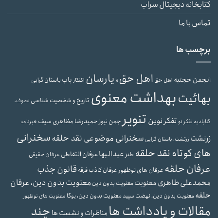
کتابخانه دیجیتال سراب
تماس با ما
برچسب ها
اهل حق، یارسان
انجمن حجتیه
باب
باستان گرایی
اهل حق
اکنکار
بهداشت معنوی
بهائیت
تاریخ و شخصیت شناسی
تصوف،
تنویر
تفکر نوین
حمیدرضا مظاهری سیف
جمن نیوز
گنابادیه
تفکر نو
خبرنامه
سخنرانی
سخنرانی موضوعی نقد حلقه
زرتشت
زرتشت، باستان گرایی
های کوتاه نقد حلقه
عبدالبها
عرفان التقاطی
طنز
عرفان حقیقی
عرفان حلقه
قانون جذب
عرفان های نوظهور
عرفان کاذب
فرقه
محمدعلی طاهری
معنویت بدون دین، عرفان
معنویت
معنویت بدون دین
حلقه
معنویت بدون دین، یوگا
معنویت بدون دین، نهضت سپید
معنویت های نوظهور
مقالات و یادداشت ها
چند
مناظرات و نشست ها