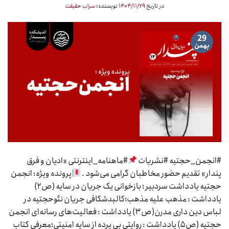
در تاریخ
۱۴۰۴/۱۱/۲۹
نویسنده:
سراب حقیقت
29
بهمن
#انجمن_حجتیه #نشریات
#ماهنامه_اینترنتی «ادیان و فرق
پندار» تقدیم حضور مخاطبان گرامی می‌شود .
پرونده ویژه: انجمن
حجتیه یادداشت سردبیر ؛ بازخوانی یک جریان در سایه (ص۲)
یادداشت : مذهب علیه مذهب؛کالبدشکافی جریان نئوحجتیه در
لباس دین داری مدرن(ص۳) یادداشت : فعالیت‌های رسانه‌ای انجمن
حجتیه (ص۵) یادداشت : روایتی بی پرده از سایه امنیتی؛معرفی کتاب