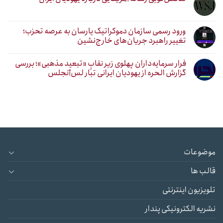
ورود رسمی سازمان دموکراتیک یارسان به عرصه تحزب؛
تغییر راهبرد جریان‌های خارج‌نشین
فرار سرمایه‌داران پهلوی زیر نقابِ «تبعید مذهبی»؛ بررسی
گزارش الحره از یهودیان ایرانی تبار لس‌آنجلس
موضوعات
قالب ها
تلویزیون اینترنتی
نشریه الکترونیکی پندار