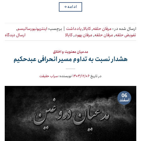
ادامه
→
ارسال شده در :
عرفان حلقه
,
کابالا
,
یادداشت
|
برچسب:
اینتریونیورسالیسم
,
تفویض حلقه
,
عرفان حلقه
,
عرفان یهود
,
کابالا
ارسال دیدگاه
مدعیان معنویت و اخلاق
هشدار نسبت به تداوم مسیر انحرافی عبدحکیم
در تاریخ
۱۴۰۴/۱۲/۰۶
نویسنده:
سراب حقیقت
06
اسفند