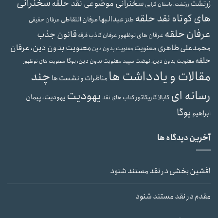
سخنرانی
سخنرانی موضوعی نقد حلقه
زرتشت
زرتشت، باستان گرایی
های کوتاه نقد حلقه
عبدالبها
عرفان التقاطی
طنز
عرفان حقیقی
عرفان حلقه
قانون جذب
عرفان های نوظهور
عرفان کاذب
فرقه
محمدعلی طاهری
معنویت بدون دین، عرفان
معنویت
معنویت بدون دین
حلقه
معنویت بدون دین، یوگا
معنویت بدون دین، نهضت سپید
معنویت های نوظهور
مقالات و یادداشت ها
چند
مناظرات و نشست ها
رسانه ای
یهودیت
یهودیت، پیمان
کابالا
کاریکاتور
کتاب های نقد
یوگا
ابراهیم
آخرین دیدگاه ها
افشین بخشی
در
نقد مستند شنود
مقدم
در
نقد مستند شنود