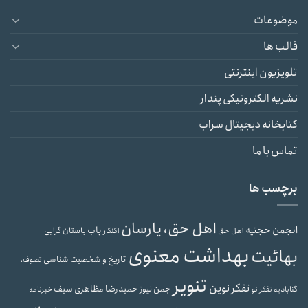
موضوعات
قالب ها
تلویزیون اینترنتی
نشریه الکترونیکی پندار
کتابخانه دیجیتال سراب
تماس با ما
برچسب ها
اهل حق، یارسان
انجمن حجتیه
باب
باستان گرایی
اهل حق
اکنکار
بهداشت معنوی
بهائیت
تاریخ و شخصیت شناسی
تصوف،
تنویر
تفکر نوین
حمیدرضا مظاهری سیف
جمن نیوز
گنابادیه
تفکر نو
خبرنامه