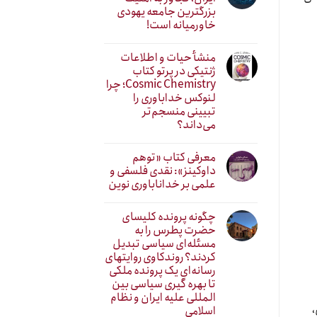
بزرگترین جامعه یهودی
خاورمیانه است!
منشأ حیات و اطلاعات
ژنتیکی در پرتو کتاب
Cosmic Chemistry؛ چرا
لنوکس خداباوری را
تبیینی منسجم‌تر
می‌داند؟
معرفی کتاب «توهم
داوکینز»: نقدی فلسفی و
علمی بر خداناباوری نوین
چگونه پرونده کلیسای
حضرت پطرس را به
مسئله‌ای سیاسی تبدیل
کردند؟ روندکاوی روایتهای
رسانه‌ایِ یک پرونده ملکی
تا بهره گیری سیاسی بین
المللی علیه ایران و نظام
،
اسلامی