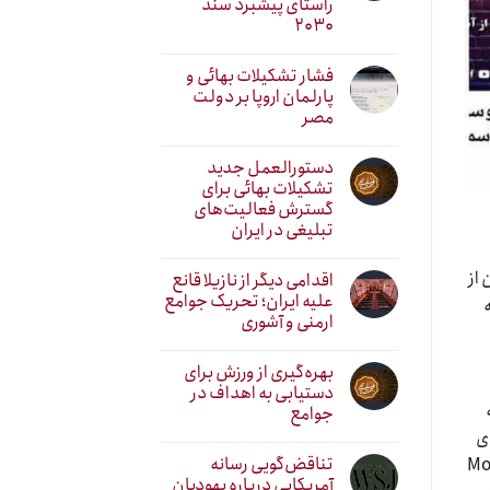
راستای پیشبرد سند
۲۰۳۰
فشار تشکیلات بهائی و
پارلمان اروپا بر دولت
مصر
دستورالعمل جدید
تشکیلات بهائی برای
گسترش فعالیت‌های
تبلیغی در ایران
 از
اقدامی دیگر از نازیلا قانع
علیه ایران؛ تحریک جوامع
ارمنی و آشوری
بهره‌گیری از ورزش برای
دستیابی به اهداف در
جوامع
ی
تناقض‌گویی رسانه
ری موسوم به Mossad Farid
آمریکایی درباره یهودیان