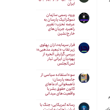
ایران
ورود رسمی سازمان
دموکراتیک یارسان به
عرصه تحزب؛ تغییر
راهبرد جریان‌های
خارج‌نشین
فرار سرمایه‌داران پهلوی
زیر نقابِ «تبعید مذهبی»؛
بررسی گزارش الحره از
یهودیان ایرانی تبار
لس‌آنجلس
سوءاستفاده سیاسی از
جامعه یارسان؛
ناهمخوانی ادعاهای
کانون حقوق بشر با
واقعیت‌های میدانی
م
رسانه آمریکایی: جنگ با
ای
ایران، تجاوز به امنیت