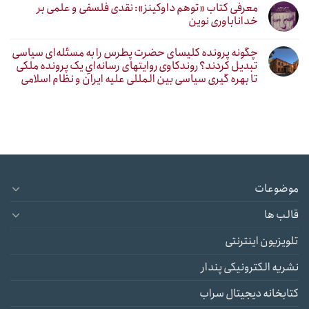
معرفی کتاب «توهم داوکینز»: نقدی فلسفی و علمی بر
خداناباوری نوین
چگونه پرونده کلیسای حضرت پطرس را به مسئله‌ای سیاسی
تبدیل کردند؟ روندکاوی روایتهای رسانه‌ایِ یک پرونده ملکی
تا بهره گیری سیاسی بین المللی علیه ایران و نظام اسلامی
موضوعات
قالب ها
تلویزیون اینترنتی
نشریه الکترونیکی پندار
کتابخانه دیجیتال سراب