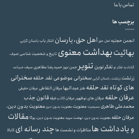
تماس با ما
برچسب ها
اهل حق، یارسان
انجمن حجتیه
باب
باستان گرایی
اهل حق
اکنکار
بهداشت معنوی
بهائیت
تاریخ و شخصیت شناسی
تصوف،
تنویر
تفکر نوین
حمیدرضا مظاهری سیف
جمن نیوز
گنابادیه
تفکر نو
خبرنامه
سخنرانی
سخنرانی موضوعی نقد حلقه
زرتشت
زرتشت، باستان گرایی
های کوتاه نقد حلقه
عبدالبها
عرفان التقاطی
طنز
عرفان حقیقی
عرفان حلقه
قانون جذب
عرفان های نوظهور
عرفان کاذب
فرقه
محمدعلی طاهری
معنویت بدون دین،
معنویت
معنویت بدون دین
مسیحیت
مقالات
عرفان حلقه
معنویت بدون دین، یوگا
معنویت بدون دین، نهضت سپید
و یادداشت ها
چند رسانه ای
مناظرات و نشست ها
کابالا