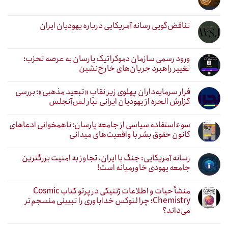
تناقض‌گویی رسانه آمریکایی درباره یهودیان ایران
ورود رسمی سازمان دموکراتیک یارسان به عرصه تحزب؛
تغییر راهبرد جریان‌های خارج‌نشین
فرار سرمایه‌داران پهلوی زیر نقابِ «تبعید مذهبی»؛ بررسی
گزارش الحره از یهودیان ایرانی تبار لس‌آنجلس
سوءاستفاده سیاسی از جامعه یارسان؛ ناهمخوانی ادعاهای
کانون حقوق بشر با واقعیت‌های میدانی
رسانه آمریکایی: جنگ با ایران، تجاوز به امنیت بزرگترین
جامعه یهودی خاورمیانه است!
منشأ حیات و اطلاعات ژنتیکی در پرتو کتاب Cosmic
Chemistry؛ چرا لنوکس خداباوری را تبیینی منسجم‌تر
می‌داند؟