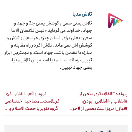
تلاش مدیا
تلاش یعنی سعی و کوشش یعنی جدّ و جهد و
جهاد. خداوند می فرماید «لیس للانسان الا ما
سعی» یعنی برای انسان چیزی جز سعی و تلاش و
کوشش اش نمی ماند. تلاش اگر در راه مقابله و
مبارزه با دشمن باشد، جهاد است، و مهمترین ابزار
تبیین، رسانه است، مدیا است، پس تلاش مدیا،
یعنی جهاد تبیین.
پرونده #انقلابیگری سخن از
نمود واقعی انقلابی گری
#انقلاب و #انقلابی_بودن،
کربلاست… مصاحبه اختصاصی
#نیاز_امروز است بعضی از #حر…
گروه تنویر با حجت الاسلام و ا…