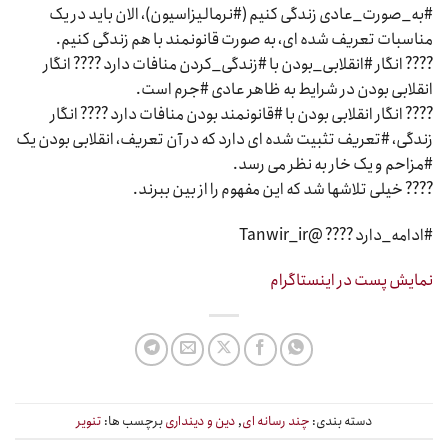
#به_صورت_عادی زندگی کنیم (#نرمالیزاسیون)، الان باید در یک
مناسبات تعریف شده ای، به صورت قانونمند با هم زندگی کنیم.
???? انگار #انقلابی_بودن با #زندگی_کردن منافات دارد ???? انگار
انقلابی بودن در شرایط به ظاهر عادی #جرم است.
???? انگار انقلابی بودن با #قانونمند بودن منافات دارد ???? انگار
زندگی، #تعریف تثبیت شده ای دارد که در آن تعریف، انقلابی بودن یک
#مزاحم و یک خار به نظر می رسد.
???? خیلی تلاشها شد که این مفهوم را از بین ببرند.
#ادامه_دارد ???? @Tanwir_ir
نمایش پست در اینستاگرام
دسته بندی:
چند رسانه ای
,
دین و دینداری
برچسب ها:
تنویر