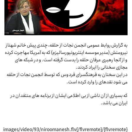
به گزارش روابط عمومی انجمن نجات از حلقه، چندی پیش خانم شهناز
نیرومنش (مدیر موسسه اینتریونیورسالیزم) که به آمریکا مهاجرت کرده
و از آنجا رهبری عرفان حلقه را بدست گرفته است. و در شبکه های
مجازی سخنانی را ایراد کردند.
در این سخنان به فرهنگسرای فردوس که توسط انجمن نجات از حلقه
می شود نقدهای را وارد کرده است.
که بسیاری از آن ناشی از بی اطلاعی ایشان از برنامه های منتقدان در
ایران می باشد.
{flvremote}/images/video/93/niroomanesh.flv{/flvremote}