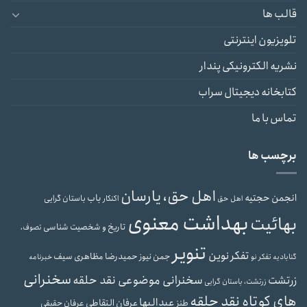
قالب ها
تلویزیون اینترنتی
نشریه الکترونیکی پندار
کتابخانه دیجیتال سراب
تماس با ما
برچسب ها
اهل حق، یارسان
انجمن حجتیه
باب
باستان گرایی
اهل حق
اکنکار
بهداشت معنوی
بهائیت
تاریخ و شخصیت شناسی
تصوف،
تنویر
تفکر نوین
حمیدرضا مظاهری سیف
جمن نیوز
گنابادیه
تفکر نو
خبرنامه
سخنرانی
سخنرانی موضوعی نقد حلقه
زرتشت
زرتشت، باستان گرایی
های کوتاه نقد حلقه
عبدالبها
عرفان التقاطی
طنز
عرفان حقیقی