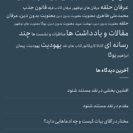
عرفان حلقه
قانون جذب
عرفان های نوظهور
عرفان کاذب
فرقه
محمدعلی طاهری
معنویت بدون دین، عرفان
معنویت
معنویت بدون دین
حلقه
معنویت بدون دین، یوگا
معنویت بدون دین، نهضت سپید
معنویت های نوظهور
مقالات و یادداشت ها
چند
مناظرات و نشست ها
رسانه ای
یهودیت
یهودیت، پیمان
کابالا
کاریکاتور
کتاب های نقد
یوگا
ابراهیم
آخرین دیدگاه ها
افشین بخشی
در
نقد مستند شنود
مقدم
در
نقد مستند شنود
مختار
در
آقای بیات کیست و چه ادعاهایی دارد؟