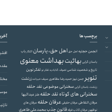
برچسب ها
آخری
اهل حق، یارسان
انجمن حجتیه
باب
اهل حق
اکنکار
افشی
بهداشت معنوی
بهائیت
باستان گرایی
مقدم
تفکر نوین
تاریخ و شخصیت شناسی
تصوف، گنابادیه
تفکر نو
تنویر
زرتشت
مختار
حمیدرضا مظاهری سیف
جمن نیوز
خبرنامه
سخنرانی موضوعی نقد حلقه
زرتشت، باستان گرایی
موسو
سخنرانی های کوتاه نقد حلقه
عبدالبها
طنز
عرفان حلقه
عرفان التقاطی
عرفان های
عرفان حقیقی
نازنی
قانون جذب
محمدعلی طاهری
نوظهور
عرفان کاذب
فرقه