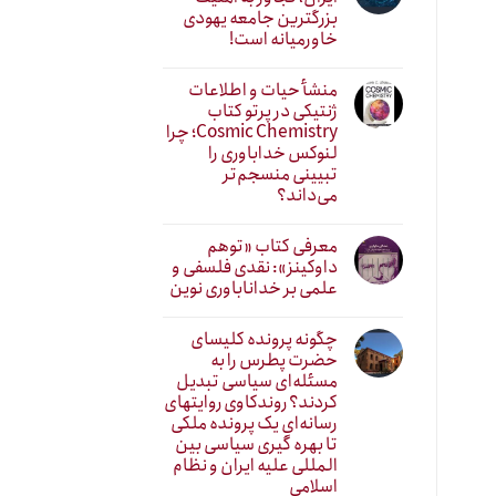
بزرگترین جامعه یهودی
خاورمیانه است!
منشأ حیات و اطلاعات
ژنتیکی در پرتو کتاب
Cosmic Chemistry؛ چرا
لنوکس خداباوری را
تبیینی منسجم‌تر
می‌داند؟
معرفی کتاب «توهم
داوکینز»: نقدی فلسفی و
علمی بر خداناباوری نوین
چگونه پرونده کلیسای
حضرت پطرس را به
مسئله‌ای سیاسی تبدیل
کردند؟ روندکاوی روایتهای
رسانه‌ایِ یک پرونده ملکی
تا بهره گیری سیاسی بین
المللی علیه ایران و نظام
اسلامی