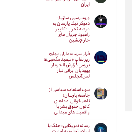
ایران
ورود رسمی سازمان
دموکراتیک یارسان به
عرصه تحزب؛ تغییر
راهبرد جریان‌های
خارج‌نشین
فرار سرمایه‌داران پهلوی
زیر نقابِ «تبعید مذهبی»؛
بررسی گزارش الحره از
یهودیان ایرانی تبار
لس‌آنجلس
سوءاستفاده سیاسی از
جامعه یارسان؛
ناهمخوانی ادعاهای
کانون حقوق بشر با
واقعیت‌های میدانی
رسانه آمریکایی: جنگ با
ایران، تجاوز به امنیت