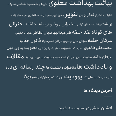
بهداشت معنوی
بهائیت
تاریخ و شخصیت شناسی
تصوف،
تنویر
تفکر نوین
حمیدرضا مظاهری سیف
جمن نیوز
گنابادیه
تفکر نو
خبرنامه
سخنرانی
سخنرانی موضوعی نقد حلقه
زرتشت
زرتشت، باستان گرایی
های کوتاه نقد حلقه
عبدالبها
عرفان التقاطی
طنز
عرفان حقیقی
عرفان حلقه
قانون جذب
عرفان های نوظهور
عرفان کاذب
فرقه
محمدعلی طاهری
معنویت بدون دین،
معنویت
معنویت بدون دین
مسیحیت
مقالات
عرفان حلقه
معنویت بدون دین، یوگا
معنویت بدون دین، نهضت سپید
و یادداشت ها
چند رسانه ای
مناظرات و نشست ها
کابالا
یهودیت
یوگا
یهودیت، پیمان ابراهیم
کاریکاتور
کتاب های نقد
آخرین دیدگاه ها
افشین بخشی
در
نقد مستند شنود