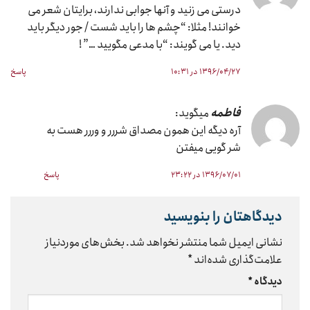
درستی می زنید و آنها جوابی ندارند، برایتان شعر می
خوانند! مثلا: “چشم ها را باید شست / جور دیگر باید
دید. یا می گویند: “با مدعی مگویید …” !
۱۳۹۶/۰۴/۲۷ در ۱۰:۳۱
پاسخ
فاطمه
میگوید:
آره دیگه این همون مصداق شررر و وررر هست به
شر گویی میفتن
۱۳۹۶/۰۷/۰۱ در ۲۳:۲۲
پاسخ
دیدگاهتان را بنویسید
نشانی ایمیل شما منتشر نخواهد شد.
بخش‌های موردنیاز
علامت‌گذاری شده‌اند
*
دیدگاه
*