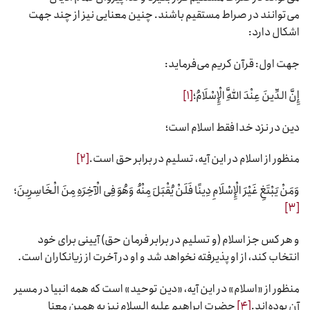
می‌توانند در صراط مستقیم باشند. چنین معنایی نیز از چند جهت
اشکال دارد:
جهت اول: قرآن کریم می‌فرماید:
إِنَّ الدِّینَ عِنْدَ اللَّهِ الْإِسْلَامُ؛
[۱]
دین در نزد خدا فقط اسلام است؛
منظور از اسلام در این آیه، تسلیم در برابر حق است.
[۲]
وَمَنْ یَبْتَغِ غَیْرَ الْإِسْلَامِ دِینًا فَلَنْ یُقْبَلَ مِنْهُ وَهُوَ فِی الْآخِرَهِ مِنَ الْخَاسِرِینَ؛
[۳]
و هر کس جز اسلام (و تسلیم در برابر فرمان حق) آیینی برای خود
انتخاب کند، از او پذیرفته نخواهد شد و او در آخرت از زیانکاران است.
منظور از «اسلام» در این آیه، «دین توحید» است که همه انبیا در مسیر
آن بوده‌اند.
[۴]
حضرت ابراهیم علیه السلام نیز به همین معنا