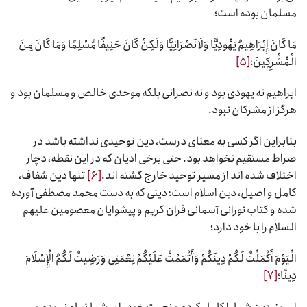
مسلمان بوده است؛
مَا کَانَ إِبْرَاهِیمُ یَهُودِیًّا وَلَا نَصْرَانِیًّا وَلَکِنْ کَانَ حَنِیفًا مُسْلِمًا وَمَا کَانَ مِنَ
الْمُشْرِکِینَ؛
[۵]
ابراهیم نه یهودی بود و نه نصرانی بلکه موحدی خالص و مسلمان بود و
هرگز از مشرکان نبود.
بنابراین اگر کسی به معنای درست، دین توحیدی نداشته باشد در
صراط مستقیم نخواهد بود. حتی برخی ادیان که در این نقطه، دچار
اختلاف شده اند از مسیر توحید خارج گشته اند.
[۶]
تنها دین شفاف،
کامل و اصیل، دین اسلام است؛ دینی که به دست محمد مصطفی آورده
شده و کتاب نورانی آسمانی قران کریم و پیشوایان معصومین علیهم
السلام را با خود دارد؛
الْیَوْمَ أَکْمَلْتُ لَکُمْ دِینَکُمْ وَأَتْمَمْتُ عَلَیْکُمْ نِعْمَتِی وَرَضِیتُ لَکُمُ الْإِسْلَامَ
دِینًا؛
[۷]