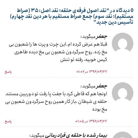
0 دیدگاه در “
نقد اصول فرقه‌ی حلقه؛ نقد اصل: ۳۵ (صراط
مستقیم)؛ نقد سوم) جمع صراط مستقیم با هر دین نقد چهارم)
تأسیس دین جدید
”
جعفر
میگوید:
قبلا هم عرض کرده ام.این چرت و پرت ها را شعبون بی
مخ زده. روح سرگردون شعبون بی مخ دیده طاهری
کیس خوبیه، رفته تو تنش
۱۳۹۶/۰۴/۲۷ در ۰۱:۰۲
پاسخ
جعفر
میگوید:
اونجا هم که قاطی کرد با جفت پا رفت تو دوربین مستند
حلقه ی شیطان ،باز کار همین روح سرگردون شعبون بی
مخ بوده
۱۳۹۶/۰۴/۲۷ در ۰۱:۰۵
پاسخ
بیمار شده با حلقه ی فرادرمانی
میگوید: