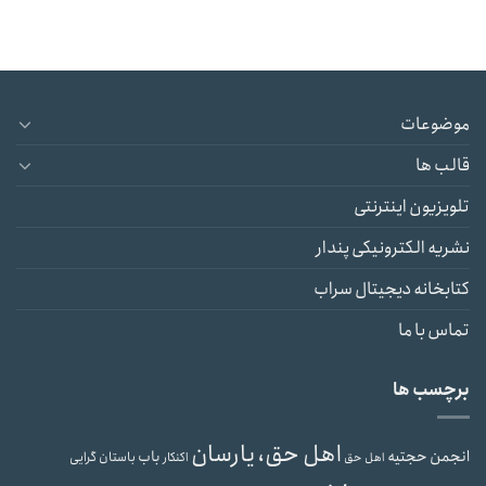
موضوعات
قالب ها
تلویزیون اینترنتی
نشریه الکترونیکی پندار
کتابخانه دیجیتال سراب
تماس با ما
برچسب ها
اهل حق، یارسان
انجمن حجتیه
باب
باستان گرایی
اهل حق
اکنکار