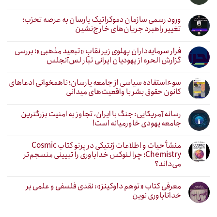
ورود رسمی سازمان دموکراتیک یارسان به عرصه تحزب؛
تغییر راهبرد جریان‌های خارج‌نشین
فرار سرمایه‌داران پهلوی زیر نقابِ «تبعید مذهبی»؛ بررسی
گزارش الحره از یهودیان ایرانی تبار لس‌آنجلس
سوءاستفاده سیاسی از جامعه یارسان؛ ناهمخوانی ادعاهای
کانون حقوق بشر با واقعیت‌های میدانی
رسانه آمریکایی: جنگ با ایران، تجاوز به امنیت بزرگترین
جامعه یهودی خاورمیانه است!
منشأ حیات و اطلاعات ژنتیکی در پرتو کتاب Cosmic
Chemistry؛ چرا لنوکس خداباوری را تبیینی منسجم‌تر
می‌داند؟
معرفی کتاب «توهم داوکینز»: نقدی فلسفی و علمی بر
خداناباوری نوین