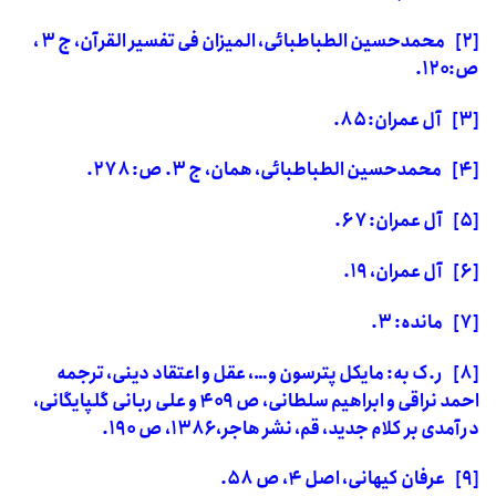
[۲]
محمدحسین الطباطبائی، المیزان فی تفسیر القرآن، ج
۳
،
ص:۱۲۰.
[۳]
آل عمران:
۸۵.
[۴]
محمدحسین الطباطبائی، همان، ج
۳.
ص:
۲۷۸.
[۵]
آل عمران:
۶۷.
[۶]
آل عمران،
۱۹.
[۷]
مانده:
۳.
[۸]
ر.ک به: مایکل پترسون و…، عقل و اعتقاد دینی، ترجمه
احمد نراقی و ابراهیم سلطانی، ص
۴۰۹
و علی ربانی گلپایگانی،
درآمدی بر کلام جدید، قم، نشر هاجر،
۱۳۸۶
، ص
۱۹۰.
[۹]
عرفان کیهانی، اصل
۴
، ص
۵۸.