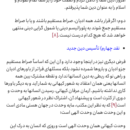
امروز، دین شما را کامل کردم و نعمت خود را بر شما تمام نمودم و
اسلام را به عنوان دین شما پذیرفتم.
دوم: اگر قرار باشد همه ادیان، صراط مستقیم باشند و یا با صراط
مستقیم جمع شوند به پلورالیسم دینی یا شمول گرایی دینی منتهی
خواهد شد که هیچ کدام درست نیست.
[۸]
نقد چهارم) تأسیس دین جدید
فرض دیگری نیز در اینجا وجود دارد و آن این که اساساً صراط مستقیم
جزو ادیان و باروها شمرده نشود بلکه مسئلهای فراتر از باورهای ادیان
و راهی نو که ربطی به دین انسانها ندارد و نقطه مشترک بین همه
انسانها یعنی همان اعتقاد به شعور کیهانی به شمار آید و به دیگر باورها
کاری نداشته باشیم. آرمان عرفان کیهانی، رسیدن انسانها به وحدت و
دوری از کثرت است و پیشنهاد آن، اشتراک نظر در شعور کیهانی
است
[۹]
که به نظر این مکتب، مایه وحدت در جهان هستی مادی است
و این وحدت همان وحدت الهی است؛
وحدت کیهانی همان وحدت الهی است و روزی که انسان به درک این