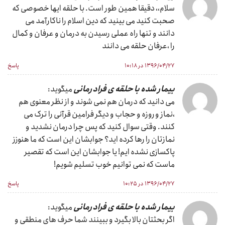
سلام،، دقیقا همین طور است. با حلقه ایها خصوصی که
صحبت کنید می بینید که دین اسلام را ناکارآمد می
دانند و تنها راه عملی رسیدن به درمان و عرفان و کمال
را ،عرفان حلقه می دانند
۱۳۹۶/۰۴/۲۷ در ۱۰:۱۸
پاسخ
بیمار شده با حلقه ی فرادرمانی
میگوید:
می دانید که درمان هم نمی شوند و از نظر معنوی هم
،نماز و روزه و حجاب و دیگر فرامین قرآنی را ترک می
کنند. وقتی سوال کنید که پس چرا درمان نشدید و
نمازتان را رها کرده اید؟ جوابشان این است که ما هنوزز
پاکسازی نشده ایم! یا جوابشان این است که تقصیر
ماست که نمی توانیم خوب تسلیم شویم!
۱۳۹۶/۰۴/۲۷ در ۱۰:۲۵
پاسخ
بیمار شده با حلقه ی فرادرمانی
میگوید:
اگر بحثتان بالا بگیرد و ببینند شما حرف های منطقی و