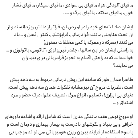
مافیای آلودگی هوا، مافیای بی سوادی، مافیای سیگار، مافیای فشار
خون، مافیای سکته ، مافیای مرگ و …..
ایشان دخالت‌های خود را در امر درمان، فراتر از دانش روز دانسته و از
آن تحت عناوینی مانند: فرادرمانی، فراپزشکی، کنترل ذهن و … یاد
می‌کنند (معرکه در معرکه با کمی مخلفات معنوی)
به راستی ایشان در این سالها ، چقدر فیزیولوژی، آناتومی، پاتولوژی و …
خواند‌ه‌اند که به راحتی اقدام به تجویز فرادرمانی برای بیماران
می‌نمایند؟
ظاهراً همان طور که سابقه این روش درمانی مربوط به سه دهه پیش
است ، نظریات مروج آن نیز مشابه تفکرات همان سه دهه پیش است:
دنیای بی ابزاری! ، تسلیم ، انواع مرگ، تعریف علم!، درک حضور، مزد
اشتیاق و …
او مروج نوعی عقب ماندگی مدرن است که شامل ارائه و اشاعه باورهای
خرافی و بی بنیاد و نگرشهای نادرست به بیمار ،بیماری و درمان است و
با سوء استفاده از فرایند بیرون ریزی هومیوپاتی ،می تواند موجب بی