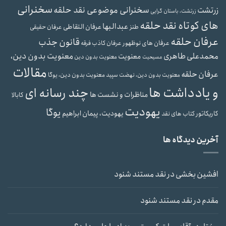
سخنرانی
سخنرانی موضوعی نقد حلقه
زرتشت
زرتشت، باستان گرایی
های کوتاه نقد حلقه
عبدالبها
عرفان التقاطی
طنز
عرفان حقیقی
عرفان حلقه
قانون جذب
عرفان های نوظهور
عرفان کاذب
فرقه
محمدعلی طاهری
معنویت بدون دین،
معنویت
معنویت بدون دین
مسیحیت
مقالات
عرفان حلقه
معنویت بدون دین، یوگا
معنویت بدون دین، نهضت سپید
و یادداشت ها
چند رسانه ای
مناظرات و نشست ها
کابالا
یهودیت
یوگا
یهودیت، پیمان ابراهیم
کاریکاتور
کتاب های نقد
آخرین دیدگاه ها
افشین بخشی
در
نقد مستند شنود
مقدم
در
نقد مستند شنود