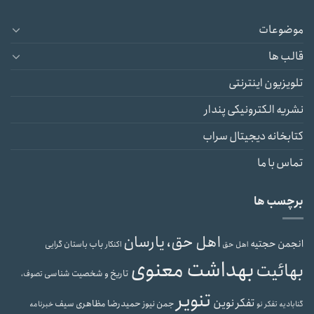
موضوعات
قالب ها
تلویزیون اینترنتی
نشریه الکترونیکی پندار
کتابخانه دیجیتال سراب
تماس با ما
برچسب ها
اهل حق، یارسان
انجمن حجتیه
باب
باستان گرایی
اهل حق
اکنکار
بهداشت معنوی
بهائیت
تاریخ و شخصیت شناسی
تصوف،
تنویر
تفکر نوین
حمیدرضا مظاهری سیف
جمن نیوز
گنابادیه
تفکر نو
خبرنامه