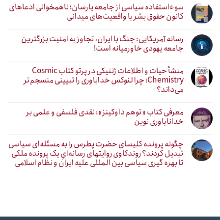
سوءاستفاده سیاسی از جامعه یارسان؛ ناهمخوانی ادعاهای
کانون حقوق بشر با واقعیت‌های میدانی
رسانه آمریکایی: جنگ با ایران، تجاوز به امنیت بزرگترین
جامعه یهودی خاورمیانه است!
منشأ حیات و اطلاعات ژنتیکی در پرتو کتاب Cosmic
Chemistry؛ چرا لنوکس خداباوری را تبیینی منسجم‌تر
می‌داند؟
معرفی کتاب «توهم داوکینز»: نقدی فلسفی و علمی بر
خداناباوری نوین
چگونه پرونده کلیسای حضرت پطرس را به مسئله‌ای سیاسی
تبدیل کردند؟ روندکاوی روایتهای رسانه‌ایِ یک پرونده ملکی
تا بهره گیری سیاسی بین المللی علیه ایران و نظام اسلامی