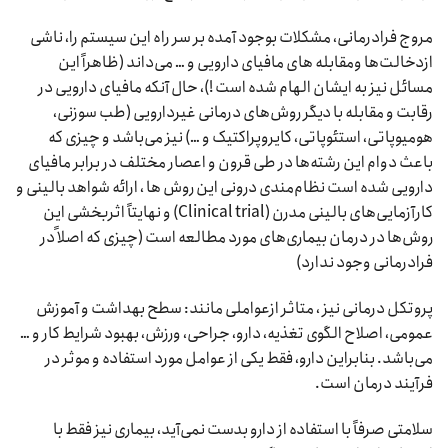
مروج فرادرمانی، مشکلات بوجود آمده بر سر راه این سیستم را، ناشی
ازدخالت‌‌ها ومقابله های مافیای دارویی و … می‌داند (ظاهراً این
مسائل نیز به ایشان الهام شده است !)، حال آنکه مافیای دارویی در
رقابت و مقابله با دیگر روش‌های درمانی غیردارویی (طب سوزنی،
هومیوپاتی، استئوپاتی، کایروپراکتیک و …) نیز می‌باشد و چیزی که
باعث دوام این رشته‌ها در طی قرون و اعصار مختلف در برابر مافیای
دارویی شده است نظام‌مندی درونی این روش ها ، ارائه شواهد بالینی و
کارآزمایی‌های بالینی مدرن (Clinical trial) و نهایتاً اثربخشی این
روش‌‌ها در درمان بیماری‌های مورد مطالعه است (چیزی که اصلاً در
فرادرمانی وجود ندارد)
پروتکل درمانی نیز ، متاثر ازعواملی مانند: سطح بهداشت و آموزش
عمومی، اصلاح الگوی تغذیه، دارو، جراحی، ورزش، بهبود شرایط کار و …
می‌باشد. بنابراین دارو، فقط یکی از عوامل مورد استفاده و موثر در
فرآیند درمان است.
سلامتی صرفاً با استفاده از دارو بدست نمی‌آید، بیماری نیز فقط با