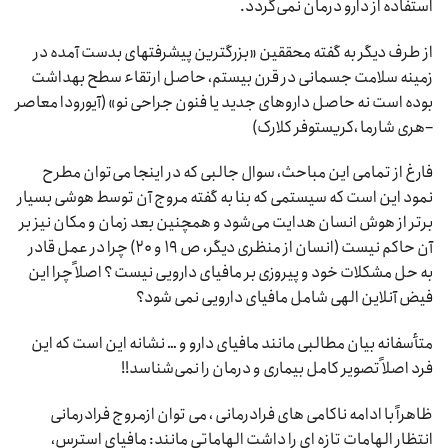
استفاده از دارو درمان نمی‌گردد.
از طرف دیگر به گفته محققین «بزرگترین پیشرفتهای بدست آمده در
زمینه سلامت جسمانی در قرن بیستم، حاصل ارتقاء سطح بهداشت
بوده است نه حاصل داروهای جدید یا فنون جراحی نو» (آیورودا معاصر
–هری شارما ،کریستوفر کلارک)
فارغ از تمامی این مباحث، سوال جالبی که در اینجا می‌توان مطرح
نمود این است که سیستمی که بنا به گفته مروج آن توسط هوشی بسیار
برتر از هوش انسان هدایت می‌شود و همچنین بعد زمان و مکان نیز بر
آن حاکم نیست (انسان از منظری دیگر، ص ۱۹ و ۲۰) چرا در عمل قادر
به حل مشکلات خود و پیروزی بر مافیای دارویی نیست ؟ اصلاً چرا این
فیض آنلاین الهی شامل مافیای دارویی نمی شود؟
متأسفانه بیان مطالبی مانند مافیای دارو و … نشانه این است که این
فرد اصلاً تصویر کامل بیماری و درمان را نمی‌شناسد!!
ظاهراً با ادامه ناکامی های فرادرمانی ، می توان ازمروج فرادرمانی
انتظار الهامات تازه ای را داشت الهاماتی مانند: مافیای استرس،