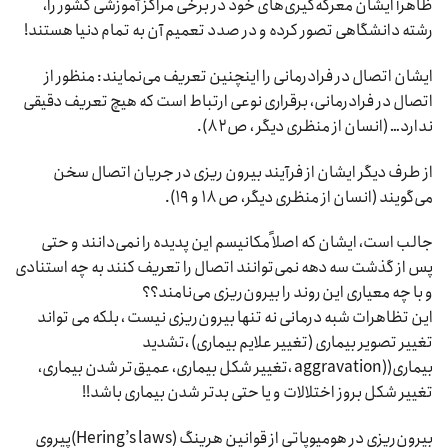
ظاهراً ایشان معرکه‌گیری‌های خود در برخی مراکز آموزشی کشور را،
رشته دانشگاهی تصور کرده و در صدد تعمیم آن به تمام دنیا هستند!
ایشان اتصال در فرادرمانی را اینچنین تعریف می‌نمایند: منظور از
اتصال در فرادرمانی، برقراری نوعی ارتباط است که هیچ تعریف دقیقی
ندارد… (انسان از منظری دیگر ، ص ۸۲).
از طرف دیگر ایشان از فرآیند بیرون ریزی در جریان اتصال سخن
می‌گویند (انسان از منظری دیگر، ص ۱۸ و ۱۹).
جالب است، ایشان که اصلاً مکانیسم این پدیده را نمی‌دانند و حتی
پس از گذشت سه دهه نمی‌توانند اتصال را تعریف کنند به چه استنادی
و با چه معیاری این روند را بیرون‌ریزی می‌نامند؟؟
این تظاهرات شبه درمانی نه تنها بیرون‌ریزی نیست ، بلکه می تواند
تغییر تصویر بیماری (تغییر علایم بیماری) ،تشدید
بیماری((aggravation ،تغییر شکل بیماری، عمیق‌تر شدن بیماری،
تغییر شکل بروز اختلالات و یا حتی بدتر شدن بیماری باشد!!
بیرون‌ریزی در هومیوپاتی از قوانین هرینگ (Hering’s laws)پیروی