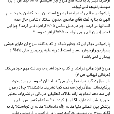
از طرف دیگر بنا به گفته های مروج این سیستم ، ۲۵% بیماران از این
سیستم نتیجه نمی‌گیرند.
پارادوکس جالبی که در اینجا مطرح است این است که این رحمت عام
الهی که بنا به گفته آقای طاهری ، بدون استثناء شامل حال همه
انسانها می‌گردد، چرا در عمل شامل ۲۵% از افراد نمی‌گردد؟ چرا این
فیض آنلاین الهی نمی تواند به ۲۵% از افراد برسد ؟
پارادوکس دیگر این که چطور شبکه‌ای که به گفته مروج آن دارای هوشی
بسیار برتر از هوش انسان است قادر به غلبه بر بیماری های ۲۵% از
بیماران نمی‌باشد؟
مروج فرادرمانی در ابتدای کتاب خود اشاره به رسالت مهم خود می‌کند
(عرفانی کیهانی، ص ۴)
باز سوال دیگری در اینجا پیش می آید: ایشان که رسالتی برای خود
برگزیده‌اند اصلاً در این سه دهه کجا تشریف داشتند؟؟ چرا در طول
این سه دهه اقدام به ارائه مقالات تحقیقی- درمانی در نشریات معتبر
علمی (نشریات دارای ISI و…) نکرده‌اند؟ به کدام کنفرانس علمی
پزشکی بین المللی دنیا مقاله ارائه داده‌اند؟ مقاله آن کجاست؟ بنا به
گفته مروج این سیستم ،فرآیند درمان در فرادرمانی از بررسی علمی