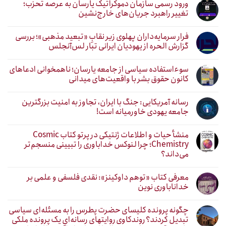
ورود رسمی سازمان دموکراتیک یارسان به عرصه تحزب؛
تغییر راهبرد جریان‌های خارج‌نشین
فرار سرمایه‌داران پهلوی زیر نقابِ «تبعید مذهبی»؛ بررسی
گزارش الحره از یهودیان ایرانی تبار لس‌آنجلس
سوءاستفاده سیاسی از جامعه یارسان؛ ناهمخوانی ادعاهای
کانون حقوق بشر با واقعیت‌های میدانی
رسانه آمریکایی: جنگ با ایران، تجاوز به امنیت بزرگترین
جامعه یهودی خاورمیانه است!
منشأ حیات و اطلاعات ژنتیکی در پرتو کتاب Cosmic
Chemistry؛ چرا لنوکس خداباوری را تبیینی منسجم‌تر
می‌داند؟
معرفی کتاب «توهم داوکینز»: نقدی فلسفی و علمی بر
خداناباوری نوین
چگونه پرونده کلیسای حضرت پطرس را به مسئله‌ای سیاسی
تبدیل کردند؟ روندکاوی روایتهای رسانه‌ایِ یک پرونده ملکی