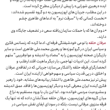
ایده «رهبری شورایی» را پیش از دیگران مطرح کرده است.
در این مطلب، جریان‌های اپوزیسیون به دو گروه تقسیم شده‌اند:
• نخست کسانی که با “سرقت نرم” به ادعاهای طاهری چشم
دوخته‌اند،
• دوم آن‌ها که با حملات سازمان‌یافته سعی در تضعیف جایگاه وی
دارند.
عرفان حلقه
با نوعی خود‌شیفتگی فرقه‌ای، ادعا کرده که رنسانس فکری
و سیاسی ایران در گرو آموزه‌ها و رهبری محمدعلی طاهری است و سایر
بازیگران صحنه اپوزیسیون را به “مصادره اندیشه و عوام‌فریبی” متهم
کرده است. این ادبیات تهاجمی، بار دیگر ماهیت اقتدارطلب و
انحصارگرای فرقه حلقه را آشکار می‌سازد؛ جریانی که در لفافه‌ی عرفان
و اخلاق، در پی قدرت سیاسی و سهم‌خواهی از آینده ایران است.
پیش‌تر نیز محمدعلی طاهری با انتشار بیانیه‌های مشابه، خود را رهبر
فکری آینده ایران معرفی کرده و دیگر اپوزیسیون‌ها را فاقد عمق اندیشه
و مشروعیت مردمی خوانده بود. اما این بار، با ورود مستقیم به نزاع
میان گروه‌های اپوزیسیون، عرفان حلقه عملاً نشان داده که نه تنها یک
فرقه منزوی عرفانی نیست، بلکه در سودای ایفای نقش سیاسی در