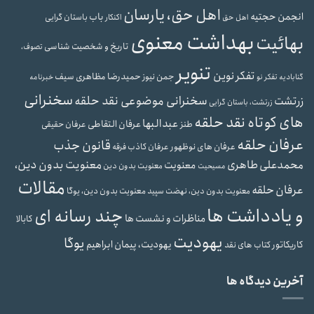
اهل حق، یارسان
انجمن حجتیه
باب
باستان گرایی
اهل حق
اکنکار
بهداشت معنوی
بهائیت
تاریخ و شخصیت شناسی
تصوف،
تنویر
تفکر نوین
حمیدرضا مظاهری سیف
جمن نیوز
گنابادیه
تفکر نو
خبرنامه
سخنرانی
سخنرانی موضوعی نقد حلقه
زرتشت
زرتشت، باستان گرایی
های کوتاه نقد حلقه
عبدالبها
عرفان التقاطی
طنز
عرفان حقیقی
عرفان حلقه
قانون جذب
عرفان های نوظهور
عرفان کاذب
فرقه
محمدعلی طاهری
معنویت بدون دین،
معنویت
معنویت بدون دین
مسیحیت
مقالات
عرفان حلقه
معنویت بدون دین، یوگا
معنویت بدون دین، نهضت سپید
و یادداشت ها
چند رسانه ای
مناظرات و نشست ها
کابالا
یهودیت
یوگا
یهودیت، پیمان ابراهیم
کاریکاتور
کتاب های نقد
آخرین دیدگاه ها