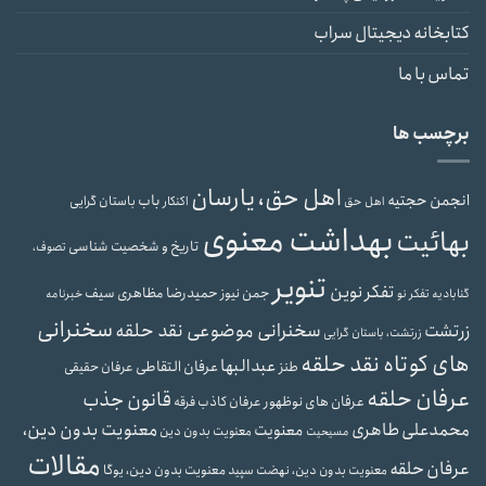
کتابخانه دیجیتال سراب
تماس با ما
برچسب ها
اهل حق، یارسان
انجمن حجتیه
باب
باستان گرایی
اهل حق
اکنکار
بهداشت معنوی
بهائیت
تاریخ و شخصیت شناسی
تصوف،
تنویر
تفکر نوین
حمیدرضا مظاهری سیف
جمن نیوز
گنابادیه
تفکر نو
خبرنامه
سخنرانی
سخنرانی موضوعی نقد حلقه
زرتشت
زرتشت، باستان گرایی
های کوتاه نقد حلقه
عبدالبها
عرفان التقاطی
طنز
عرفان حقیقی
عرفان حلقه
قانون جذب
عرفان های نوظهور
عرفان کاذب
فرقه
محمدعلی طاهری
معنویت بدون دین،
معنویت
معنویت بدون دین
مسیحیت
مقالات
عرفان حلقه
معنویت بدون دین، یوگا
معنویت بدون دین، نهضت سپید