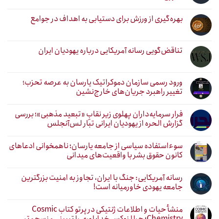
بهره‌گیری از ورزش برای دستیابی به اهداف در جوامع
تناقض‌گویی رسانه آمریکایی درباره یهودیان ایران
ورود رسمی سازمان دموکراتیک یارسان به عرصه تحزب؛
تغییر راهبرد جریان‌های خارج‌نشین
فرار سرمایه‌داران پهلوی زیر نقابِ «تبعید مذهبی»؛ بررسی
گزارش الحره از یهودیان ایرانی تبار لس‌آنجلس
سوءاستفاده سیاسی از جامعه یارسان؛ ناهمخوانی ادعاهای
کانون حقوق بشر با واقعیت‌های میدانی
رسانه آمریکایی: جنگ با ایران، تجاوز به امنیت بزرگترین
جامعه یهودی خاورمیانه است!
منشأ حیات و اطلاعات ژنتیکی در پرتو کتاب Cosmic
Chemistry؛ چرا لنوکس خداباوری را تبیینی منسجم‌تر