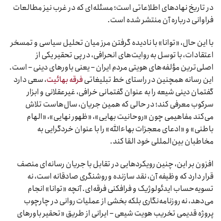
در تاریخ نهادهای اطلاعاتی است؛ مسئله‌ای که در غرب نیز مطالعات
فراوانی درباره آن منتشر شده است.
با این حال، «توانا» با نادیده گرفتن مرز میان تحلیل سیاسی و تمسخر
اعتقادات، با توسل به روایت‌های انحرافی، در پی تحقیر یکی از
اصلی‌ترین مؤلفه‌های هویتی مردم ایران – یعنی باورهای دینی – است.
این رسانه همچنین در راستای خط تبلیغاتی
فرقه بهائیت
، سعی دارد
گفتمان دینی شیعه را به عنوان گفتمانی خرافی، غیرعقلانی و ابزار
سرکوب معرفی کند؛ در حالی که همین جریان، سال‌هاست تلاش
می‌کند مفاهیمی چون «روحانیت بهایی»، «ظهور نهایی»، «الهام
باطنی» و «ادعای معجزات بهاءالله» را با عنوان خردگرایی به
مخاطبان بین‌المللی خود القا کند.
افزون بر این، چنین رویکردهایی در تقابل با جریان رسانه‌ای منصف
قرار دارد که وظیفه آن، نقد سازنده و روشنگری صادقانه است، نه
تسویه‌حساب ایدئولوژیک و فرافکنی فرقه‌ای. آنچه «توانا» انجام
می‌دهد، نه روزنامه‌نگاری بلکه بخشی از عملیات روانی در چارچوب
پروژه قدیمی تخریب هویت شیعی – ایرانی از طریق «تحقیر باورهای