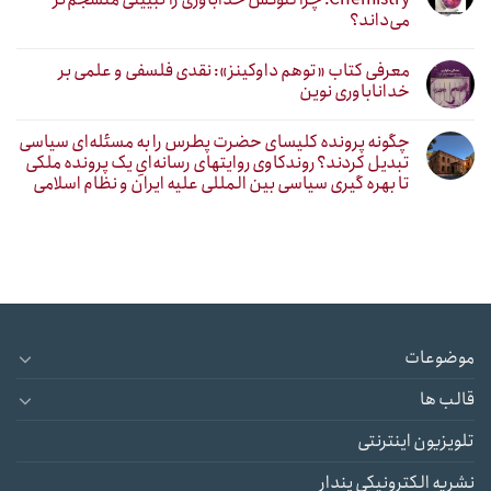
می‌داند؟
معرفی کتاب «توهم داوکینز»: نقدی فلسفی و علمی بر
خداناباوری نوین
چگونه پرونده کلیسای حضرت پطرس را به مسئله‌ای سیاسی
تبدیل کردند؟ روندکاوی روایتهای رسانه‌ایِ یک پرونده ملکی
تا بهره گیری سیاسی بین المللی علیه ایران و نظام اسلامی
موضوعات
قالب ها
تلویزیون اینترنتی
نشریه الکترونیکی پندار