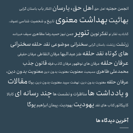
اهل حق، یارسان
انجمن حجتیه
باب
باستان گرایی
اهل حق
اکنکار
بهداشت معنوی
بهائیت
تاریخ و شخصیت شناسی
تصوف،
تنویر
تفکر نوین
حمیدرضا مظاهری سیف
جمن نیوز
گنابادیه
تفکر نو
خبرنامه
سخنرانی
سخنرانی موضوعی نقد حلقه
زرتشت
زرتشت، باستان گرایی
های کوتاه نقد حلقه
عبدالبها
عرفان التقاطی
طنز
عرفان حقیقی
عرفان حلقه
قانون جذب
عرفان های نوظهور
عرفان کاذب
فرقه
محمدعلی طاهری
معنویت بدون دین،
معنویت
معنویت بدون دین
مسیحیت
مقالات
عرفان حلقه
معنویت بدون دین، یوگا
معنویت بدون دین، نهضت سپید
و یادداشت ها
چند رسانه ای
مناظرات و نشست ها
کابالا
یهودیت
یوگا
یهودیت، پیمان ابراهیم
کاریکاتور
کتاب های نقد
آخرین دیدگاه ها