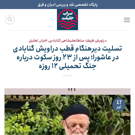
Ski
پایگاه تخصصی نقد و بررسی ادیان و فرق
t
conten
دراویش طریقت سلطانعلیشاهی گنابادی
,
اخبار
,
تحلیل
تسلیت دیرهنگام قطب دراویش گنابادی
در عاشورا؛ پس از ۲۳ روز سکوت درباره
جنگ تحمیلی ۱۲ روزه
17
تیر