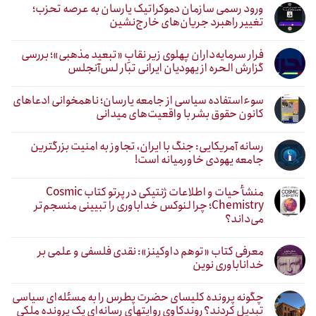
ورود رسمی سازمان دموکراتیک یارسان به عرصه تحزب؛
تغییر راهبرد جریان‌های خارج‌نشین
فرار سرمایه‌داران پهلوی زیر نقابِ «تبعید مذهبی»؛ بررسی
گزارش الحره از یهودیان ایرانی تبار لس‌آنجلس
سوءاستفاده سیاسی از جامعه یارسان؛ ناهمخوانی ادعاهای
کانون حقوق بشر با واقعیت‌های میدانی
رسانه آمریکایی: جنگ با ایران، تجاوز به امنیت بزرگترین
جامعه یهودی خاورمیانه است!
منشأ حیات و اطلاعات ژنتیکی در پرتو کتاب Cosmic
Chemistry؛ چرا لنوکس خداباوری را تبیینی منسجم‌تر
می‌داند؟
معرفی کتاب «توهم داوکینز»: نقدی فلسفی و علمی بر
خداناباوری نوین
چگونه پرونده کلیسای حضرت پطرس را به مسئله‌ای سیاسی
تبدیل کردند؟ روندکاوی روایتهای رسانه‌ایِ یک پرونده ملکی