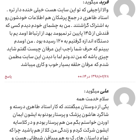
فربد
میگوید:
والا اراجیفی که تو این سایت هست خیلی خنده دار تره .
استاد طاهری در جمع پرشکان هم اطلاعات خودشون رو
به اشتراک گزاشتند . من به چشمای خودم دیدم کسی که
قندش از ۱۴۵ پایین تر نمیومد بهد از ارتباط اومد یم با
دستگاه اندازه گرفتیم به ۱۲۰ رسیده بود . من اومدم
ببینم که حرف شما راجب این عرفان چیست گفتم شاید
چیزی باشه که من ندونم اما با دیدن این سایت مطمن
شدم که عرفان حلقه بسیار خوب و کاری میباشد
۱۳۹۸/۰۲/۲۸ در ۰۰:۱۴
پاسخ
علی
میگوید:
سلام خدمت همه
یکی از دوستان میگفتند که کار استاد طاهری درسته و
شاگرد هاشون پزشک و پرستار بودنو به ایشون ایمان
اوردن خواستم بگم من هم پرستار بودم و در کلاسایه
ایشون شرکت کردم و زندگی من کلا از هم پاشید چرا که
تمام داستان های ک به هم میبافن شیطانی هست و