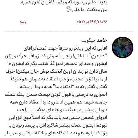
بدید ، دلم میسوزه که میگم ، کاش ی نفرم هم به
من میگفت . یا علی 🖐
۱۴۰۱/۰۸/۲۶ در ۰۱:۰۷
پاسخ
حامد
میگوید:
آقایی که این ویدئو رو صرفاً جهت تمسخر آقای
“طاهری” ساختی! راجب قسمتی که از مافیا حرف میزنن
ایشون و صدای تمسخر آمیز گذاشتید بگم که ایشون ۱۰
سال دارن تو زندان اوین آبخنک نوش جان میکنن! حرف
از مافیا نزنن عجیب، راجب اعتقاد به درمان هم دقیقاً
گفتن، گفتن که به “اعتقاد ما” همه درمان میشه،
اصراری به درستی یا قبول کردن نیست ضمن اینکه نصف
جامعه شیعه هم همین ادعا رو داره! اعتقاد دارن همه
درمان میشن در هیئیت و جاهای دیگه . . . ! راجب
انزوای شخص مدعی هم باید بگم که اصلاً هیچ انزوایی
نبوده! ایشون نصف بیشتر شاگرداش یا پرستار بودن یا
پزشک! بارها هم به دانشگاه های مختلف رفتن و سمینار