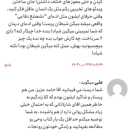
کردن و حتی مجوز های ختلف داشتن! جای ساختن
ویدئو های تخریبی یکم مثل یک انسان عاقل فکر کنید،
وقتی حرفای ایشون مثل ادعای “تشعشع دفاعی”
واقعی میشه میگن شیطان پرست! وقتی ادعای درمان
که شما نمیبینی میگین شیاد! بنده خدا چیکار کنه؟ بازی
۲ سر باخت، چه کارش جواب بده چه نده یک چیز
میچسبونید بهش، عمل کنه میگین شیطان بود! نکنه
شیاد!
۱۳۹۷/۰۶/۲۹ در ۲۲:۳۰
پاسخ
علی
میگوید:
شما درست می فرمایید اقا حامد عزیز ، من هم
پرستار و شاگرد ایشون بودم که کلا زندگیم به
خاطر همین اقای شارلاتانی که به احتمال خیلی
زیاد مشکل روانی داره از هم پاشیده ، به شما
توصیه میکنم حداقل یک بار کتاب وحی رو
مطالعه بفرمایید و زندگی خودتون رو نجات