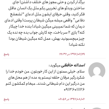
برگذار کردن و حتی مجوز های ختلف داشتن! جای
ساختن ویدئو های تخریبی یکم مثل یک انسان عاقل
فکر کنید، وقتی حرفای ایشون مثل ادعای “تشعشع
دفاعی” واقعی میشه میگن شیطان پرست! وقتی ادعای
درمان که شما نمیبینی میگین شیاد! بنده خدا چیکار
کنه؟ بازی ۲ سر باخت، چه کارش جواب بده چه نده یک
چیز میچسبونید بهش، عمل کنه میگین شیطان بود!
نکنه شیاد!
۱۳۹۷/۰۶/۲۹ در ۲۲:۳۲
پاسخ
اسداله حافظی
میگوید:
سلام. خیلی ممنون از این کار خوبتون. من خودم خدا را
شکردرگیر عرفان حلقه نیستم یه عده از هم محل‌های
من درگیر این دام شیطانی شدند. میخام کمکشون کنم
۰۹۱۳۶۰۱۱۱۲۶
۱۳۹۷/۰۸/۰۶ در ۰۶:۵۶
پاسخ