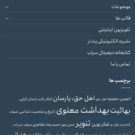
موضوعات
قالب ها
تلویزیون اینترنتی
نشریه الکترونیکی پندار
کتابخانه دیجیتال سراب
تماس با ما
برچسب ها
اهل حق، یارسان
انجمن حجتیه
باب
باستان گرایی
اهل حق
اکنکار
بهداشت معنوی
بهائیت
تاریخ و شخصیت شناسی
تصوف،
تنویر
تفکر نوین
حمیدرضا مظاهری سیف
جمن نیوز
گنابادیه
تفکر نو
خبرنامه
سخنرانی