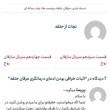
دسته بندی:
عرفان حلقه
برچسب ها:
چند رسانه ای
نجات از حلقه
قسمت سیزدهم سریال سارقان
قسمت چهاردهم سریال سارقان
روح
روح
7 دیدگاه در “
اثبات خرافی بودن ادعای درمانگری عرفان حلقه
”
پریسا
میگوید:
با سلام
شما اگه میخواستید حقیقتو برای ما مردم روشن کنید در
یک شرایط یکسان با طرف مقابلتون بحث میکردید،این