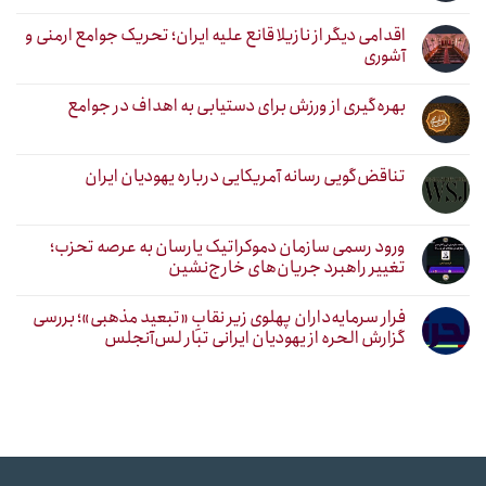
اقدامی دیگر از نازیلا قانع علیه ایران؛ تحریک جوامع ارمنی و
آشوری
بهره‌گیری از ورزش برای دستیابی به اهداف در جوامع
تناقض‌گویی رسانه آمریکایی درباره یهودیان ایران
ورود رسمی سازمان دموکراتیک یارسان به عرصه تحزب؛
تغییر راهبرد جریان‌های خارج‌نشین
فرار سرمایه‌داران پهلوی زیر نقابِ «تبعید مذهبی»؛ بررسی
گزارش الحره از یهودیان ایرانی تبار لس‌آنجلس