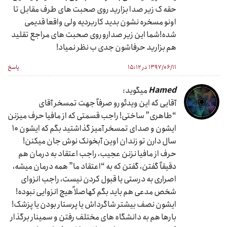
حقه ک زیر صدا بزارید روی صحبت های طرف مقابل تا
اونو مسخره نشون بدید کاربردیه ولی واقعا قدیمی
شده!شما این زیر صدارو روی صحبت های مراجع تقلید
هم بزارید حرفاشون جدی ب نظر نمیاد!
۱۳۹۷/۰۶/۱۱ در ۱۵:۱۲
پاسخ
Hamed
میگوید:
آقایی که این ویدئو رو صرفاً جهت تمسخر آقای
“طاهری” ساختی! راجب قسمتی که از مافیا حرف میزنن
ایشون و صدای تمسخر آمیز گذاشتید بگم که ایشون ۱۰
سال دارن تو زندان اوین آبخونک نوش جان میکنن!
حرف از مافیا نزنن عجیب، راجب اعتقاد به درمان هم
دقیقاً گفتن، گفتن که به “اعتقاد ما” همه درمان میشه،
اصراری به درستی یا قبول کردن نیست، راجب انزوای
شخص مدعی هم باید بگم کهاصلاً هیچ انزوایی نبوده!
ایشون نصف بیشتر شاگرداش یا پرستار بودن یا پزشک!
بارها هم به دانشگاه های مختلف رفتن و سمینار برگذار