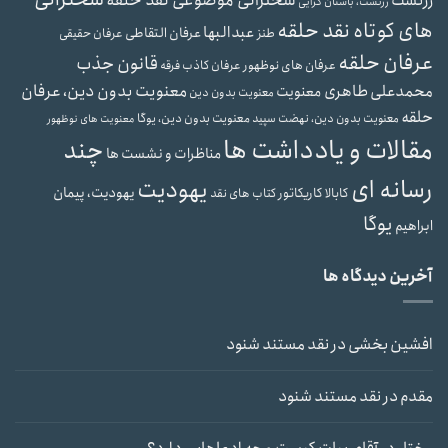
سخنرانی موضوعی نقد حلقه
زرتشت
زرتشت، باستان گرایی
های کوتاه نقد حلقه
عبدالبها
عرفان التقاطی
طنز
عرفان حقیقی
عرفان حلقه
قانون جذب
عرفان های نوظهور
عرفان کاذب
فرقه
محمدعلی طاهری
معنویت بدون دین، عرفان
معنویت
معنویت بدون دین
حلقه
معنویت بدون دین، یوگا
معنویت بدون دین، نهضت سپید
معنویت های نوظهور
مقالات و یادداشت ها
چند
مناظرات و نشست ها
رسانه ای
یهودیت
یهودیت، پیمان
کابالا
کاریکاتور
کتاب های نقد
یوگا
ابراهیم
آخرین دیدگاه ها
افشین بخشی
در
نقد مستند شنود
مقدم
در
نقد مستند شنود