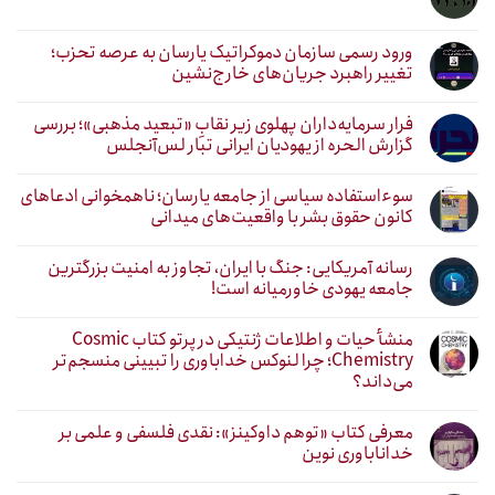
ورود رسمی سازمان دموکراتیک یارسان به عرصه تحزب؛
تغییر راهبرد جریان‌های خارج‌نشین
فرار سرمایه‌داران پهلوی زیر نقابِ «تبعید مذهبی»؛ بررسی
گزارش الحره از یهودیان ایرانی تبار لس‌آنجلس
سوءاستفاده سیاسی از جامعه یارسان؛ ناهمخوانی ادعاهای
کانون حقوق بشر با واقعیت‌های میدانی
رسانه آمریکایی: جنگ با ایران، تجاوز به امنیت بزرگترین
جامعه یهودی خاورمیانه است!
منشأ حیات و اطلاعات ژنتیکی در پرتو کتاب Cosmic
Chemistry؛ چرا لنوکس خداباوری را تبیینی منسجم‌تر
می‌داند؟
معرفی کتاب «توهم داوکینز»: نقدی فلسفی و علمی بر
خداناباوری نوین