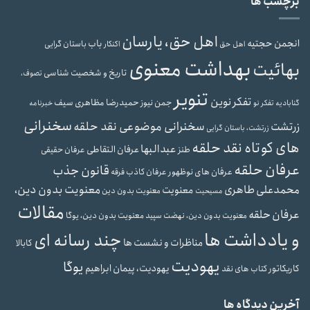
برچسب ها
اهل حق، یارسان
انجمن حجتیه
باب
باستان گرایی
اهل حق
اکنکار
بهداشت معنوی
بهائیت
تاریخ و شخصیت شناسی
تصوف،
تنویر
تفکر نوین
حمیدرضا مظاهری سیف
جمن نیوز
گنابادیه
تفکر نو
خبرنامه
سخنرانی
سخنرانی موضوعی نقد حلقه
زرتشت
زرتشت، باستان گرایی
های کوتاه نقد حلقه
عبدالبها
عرفان التقاطی
طنز
عرفان حقیقی
عرفان حلقه
قانون جذب
عرفان های نوظهور
عرفان کاذب
فرقه
محمدعلی طاهری
معنویت بدون دین،
معنویت
معنویت بدون دین
مسیحیت
مقالات
عرفان حلقه
معنویت بدون دین، یوگا
معنویت بدون دین، نهضت سپید
و یادداشت ها
چند رسانه ای
مناظرات و نشست ها
کابالا
یهودیت
یوگا
یهودیت، پیمان ابراهیم
کاریکاتور
کتاب های نقد
آخرین دیدگاه ها