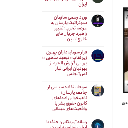
ایران
ورود رسمی سازمان
دموکراتیک یارسان به
عرصه تحزب؛ تغییر
راهبرد جریان‌های
خارج‌نشین
فرار سرمایه‌داران پهلوی
زیر نقابِ «تبعید مذهبی»؛
بررسی گزارش الحره از
یهودیان ایرانی تبار
لس‌آنجلس
سوءاستفاده سیاسی از
جامعه یارسان؛
ناهمخوانی ادعاهای
ه‌ی
کانون حقوق بشر با
واقعیت‌های میدانی
رسانه آمریکایی: جنگ با
ایران، تجاوز به امنیت