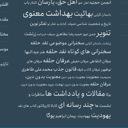
اهل حق، یارسان
انجمن حجتیه
باب
اهل حق
اکنکار
افشی
بهداشت معنوی
بهائیت
باستان گرایی
مقدم
تفکر نوین
تاریخ و شخصیت شناسی
تصوف، گنابادیه
تفکر نو
تنویر
زرتشت
مختار
حمیدرضا مظاهری سیف
جمن نیوز
خبرنامه
سخنرانی موضوعی نقد حلقه
زرتشت، باستان گرایی
موسو
سخنرانی های کوتاه نقد حلقه
عبدالبها
طنز
عرفان حلقه
عرفان التقاطی
عرفان های
عرفان حقیقی
نازنی
قانون جذب
محمدعلی طاهری
نوظهور
عرفان کاذب
فرقه
معنویت بدون دین،
معنویت
معنویت بدون دین
مسیحیت
عرفان حلقه
معنویت بدون دین،
معنویت بدون دین، نهضت سپید
مقالات و یادداشت ها
مناظرات و
یوگا
چند رسانه ای
نشست ها
کابالا
کاریکاتور
کتاب های نقد
یهودیت
یوگا
یهودیت، پیمان ابراهیم