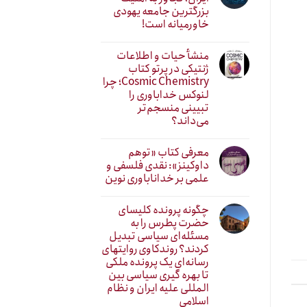
بزرگترین جامعه یهودی
خاورمیانه است!
منشأ حیات و اطلاعات
ژنتیکی در پرتو کتاب
Cosmic Chemistry؛ چرا
لنوکس خداباوری را
تبیینی منسجم‌تر
می‌داند؟
معرفی کتاب «توهم
داوکینز»: نقدی فلسفی و
علمی بر خداناباوری نوین
چگونه پرونده کلیسای
حضرت پطرس را به
مسئله‌ای سیاسی تبدیل
کردند؟ روندکاوی روایتهای
رسانه‌ایِ یک پرونده ملکی
تا بهره گیری سیاسی بین
المللی علیه ایران و نظام
اسلامی