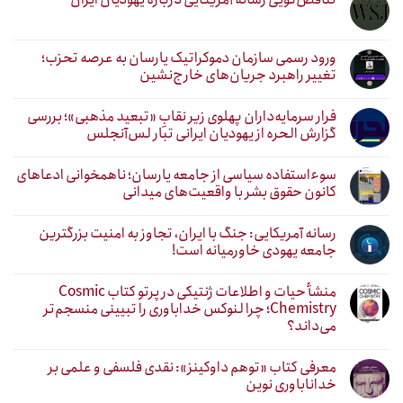
ورود رسمی سازمان دموکراتیک یارسان به عرصه تحزب؛
تغییر راهبرد جریان‌های خارج‌نشین
فرار سرمایه‌داران پهلوی زیر نقابِ «تبعید مذهبی»؛ بررسی
گزارش الحره از یهودیان ایرانی تبار لس‌آنجلس
سوءاستفاده سیاسی از جامعه یارسان؛ ناهمخوانی ادعاهای
کانون حقوق بشر با واقعیت‌های میدانی
رسانه آمریکایی: جنگ با ایران، تجاوز به امنیت بزرگترین
جامعه یهودی خاورمیانه است!
منشأ حیات و اطلاعات ژنتیکی در پرتو کتاب Cosmic
Chemistry؛ چرا لنوکس خداباوری را تبیینی منسجم‌تر
می‌داند؟
معرفی کتاب «توهم داوکینز»: نقدی فلسفی و علمی بر
خداناباوری نوین