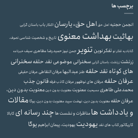
برچسب ها
اهل حق، یارسان
انجمن حجتیه
باب
باستان گرایی
اهل حق
اکنکار
بهداشت معنوی
بهائیت
تاریخ و شخصیت شناسی
تصوف،
تنویر
تفکر نوین
حمیدرضا مظاهری سیف
جمن نیوز
گنابادیه
تفکر نو
خبرنامه
سخنرانی
سخنرانی موضوعی نقد حلقه
زرتشت
زرتشت، باستان گرایی
های کوتاه نقد حلقه
عبدالبها
عرفان التقاطی
طنز
عرفان حقیقی
عرفان حلقه
قانون جذب
عرفان های نوظهور
عرفان کاذب
فرقه
محمدعلی طاهری
معنویت بدون دین،
معنویت
معنویت بدون دین
مسیحیت
مقالات
عرفان حلقه
معنویت بدون دین، یوگا
معنویت بدون دین، نهضت سپید
و یادداشت ها
چند رسانه ای
مناظرات و نشست ها
کابالا
یهودیت
یوگا
یهودیت، پیمان ابراهیم
کاریکاتور
کتاب های نقد