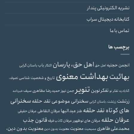
نشریه الکترونیکی پندار
کتابخانه دیجیتال سراب
تماس با ما
برچسب ها
اهل حق، یارسان
انجمن حجتیه
باب
باستان گرایی
اهل حق
اکنکار
بهداشت معنوی
بهائیت
تاریخ و شخصیت شناسی
تصوف،
تنویر
تفکر نوین
حمیدرضا مظاهری سیف
جمن نیوز
گنابادیه
تفکر نو
خبرنامه
سخنرانی
سخنرانی موضوعی نقد حلقه
زرتشت
زرتشت، باستان گرایی
های کوتاه نقد حلقه
عبدالبها
عرفان التقاطی
طنز
عرفان حقیقی
عرفان حلقه
قانون جذب
عرفان های نوظهور
عرفان کاذب
فرقه
محمدعلی طاهری
معنویت بدون دین،
معنویت
معنویت بدون دین
مسیحیت