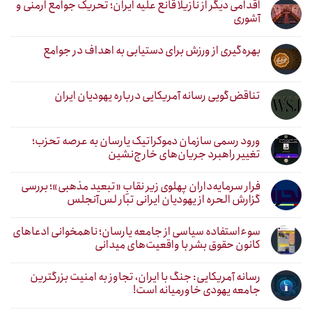
اقدامی دیگر از نازیلا قانع علیه ایران؛ تحریک جوامع ارمنی و
آشوری
بهره‌گیری از ورزش برای دستیابی به اهداف در جوامع
تناقض‌گویی رسانه آمریکایی درباره یهودیان ایران
ورود رسمی سازمان دموکراتیک یارسان به عرصه تحزب؛
تغییر راهبرد جریان‌های خارج‌نشین
فرار سرمایه‌داران پهلوی زیر نقابِ «تبعید مذهبی»؛ بررسی
گزارش الحره از یهودیان ایرانی تبار لس‌آنجلس
سوءاستفاده سیاسی از جامعه یارسان؛ ناهمخوانی ادعاهای
کانون حقوق بشر با واقعیت‌های میدانی
رسانه آمریکایی: جنگ با ایران، تجاوز به امنیت بزرگترین
جامعه یهودی خاورمیانه است!