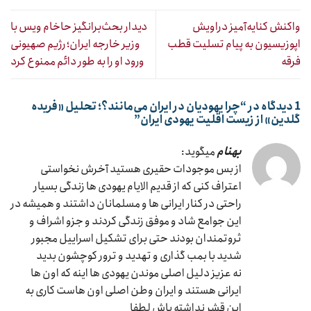
واکنش کنایه‌آمیز دراویش
دیدار بحث‌برانگیز حاخام ویس با
اپوزیسیون به پیام تسلیت قطب
وزیر خارجه ایران؛ رژیم صهیونی
فرقه
ورود او را به طور دائم ممنوع کرد
1 دیدگاه در “
چرا یهودیان در ایران می‌مانند؟؛ تحلیل «فریده
گلدین» از زیست اقلیت یهودی ایران
”
بهنام
میگوید:
از بس موجودات حقیری هستید آخرش نخواستی
اعتراف کنی که از قدیم الایام یهودی ها زندگی بسیار
راحتی در کنار ایرانی ها و مسلمانان داشتند و همیشه در
این جوامع شاد و موفق زندگی کردند و جزو اشراف و
ثروتمندان بودند حتی برای تشکیل اسراییل مجبور
شدید با بمب گذاری و تهدید و ترور کوچشون بدید
نه عزیز دلیل اصلی موندن یهودی ها اینه که اون ها
ایرانی هستند و ایران وطن اصلی اون هاست کاری به
این قشر نداشته باش لطفا