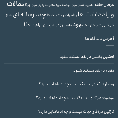
مقالات
عرفان حلقه
معنویت بدون دین، یوگا
معنویت بدون دین، نهضت سپید
و یادداشت ها
چند رسانه ای
مناظرات و نشست ها
کابالا
یهودیت
یوگا
یهودیت، پیمان ابراهیم
کاریکاتور
کتاب های نقد
آخرین دیدگاه ها
افشین بخشی
در
نقد مستند شنود
مقدم
در
نقد مستند شنود
مختار
در
آقای بیات کیست و چه ادعاهایی دارد؟
موسویه
در
آقای بیات کیست و چه ادعاهایی دارد؟
نازنین
در
آقای بیات کیست و چه ادعاهایی دارد؟