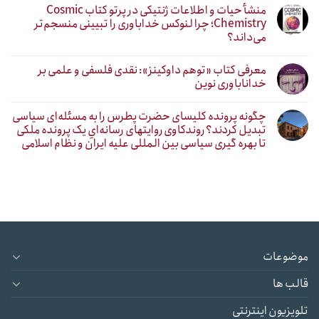
منشأ حیات و اطلاعات ژنتیکی در پرتو کتاب Cosmic
Chemistry؛ چرا لنوکس خداباوری را تبیینی منسجم‌تر
می‌داند؟
معرفی کتاب «توهم داوکینز»: نقدی فلسفی و علمی بر
خداناباوری نوین
چگونه پرونده کلیسای حضرت پطرس را به مسئله‌ای سیاسی
تبدیل کردند؟ روندکاوی روایتهای رسانه‌ایِ یک پرونده ملکی
تا بهره گیری سیاسی بین المللی علیه ایران و نظام اسلامی
موضوعات
قالب ها
تلویزیون اینترنتی