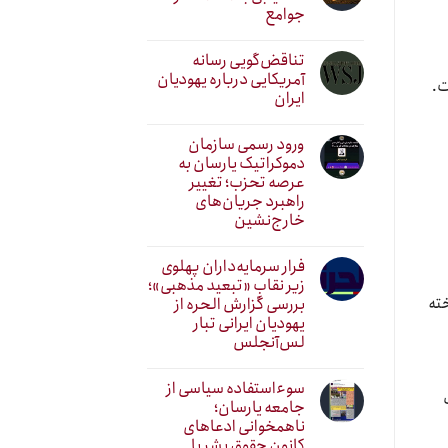
جوامع
تناقض‌گویی رسانه
آمریکایی درباره یهودیان
ت.
ایران
ورود رسمی سازمان
دموکراتیک یارسان به
عرصه تحزب؛ تغییر
راهبرد جریان‌های
خارج‌نشین
فرار سرمایه‌داران پهلوی
زیر نقابِ «تبعید مذهبی»؛
خته
بررسی گزارش الحره از
یهودیان ایرانی تبار
لس‌آنجلس
سوءاستفاده سیاسی از
جامعه یارسان؛
ناهمخوانی ادعاهای
کانون حقوق بشر با