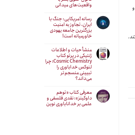
واقعیت‌های میدانی
و
رسانه آمریکایی: جنگ با
ایران، تجاوز به امنیت
بزرگترین جامعه یهودی
خاورمیانه است!
ند.
منشأ حیات و اطلاعات
ژنتیکی در پرتو کتاب
Cosmic Chemistry؛ چرا
لنوکس خداباوری را
تبیینی منسجم‌تر
می‌داند؟
معرفی کتاب «توهم
داوکینز»: نقدی فلسفی و
علمی بر خداناباوری نوین