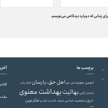
رای زمانی که دوباره دیدگاهی می‌نویسم.
برچسب ها
آخری
اهل حق، یارسان
انجمن حجتیه
باب
اهل حق
اکنکار
افشی
بهداشت معنوی
بهائیت
باستان گرایی
مقدم
تفکر نوین
تاریخ و شخصیت شناسی
تصوف، گنابادیه
تفکر نو