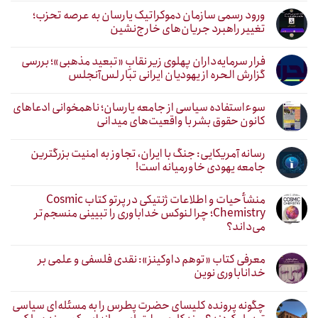
ورود رسمی سازمان دموکراتیک یارسان به عرصه تحزب؛
تغییر راهبرد جریان‌های خارج‌نشین
فرار سرمایه‌داران پهلوی زیر نقابِ «تبعید مذهبی»؛ بررسی
گزارش الحره از یهودیان ایرانی تبار لس‌آنجلس
سوءاستفاده سیاسی از جامعه یارسان؛ ناهمخوانی ادعاهای
کانون حقوق بشر با واقعیت‌های میدانی
رسانه آمریکایی: جنگ با ایران، تجاوز به امنیت بزرگترین
جامعه یهودی خاورمیانه است!
منشأ حیات و اطلاعات ژنتیکی در پرتو کتاب Cosmic
Chemistry؛ چرا لنوکس خداباوری را تبیینی منسجم‌تر
می‌داند؟
معرفی کتاب «توهم داوکینز»: نقدی فلسفی و علمی بر
خداناباوری نوین
چگونه پرونده کلیسای حضرت پطرس را به مسئله‌ای سیاسی