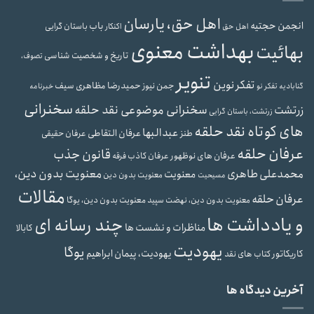
اهل حق، یارسان
انجمن حجتیه
باب
باستان گرایی
اهل حق
اکنکار
بهداشت معنوی
بهائیت
تاریخ و شخصیت شناسی
تصوف،
تنویر
تفکر نوین
حمیدرضا مظاهری سیف
جمن نیوز
گنابادیه
تفکر نو
خبرنامه
سخنرانی
سخنرانی موضوعی نقد حلقه
زرتشت
زرتشت، باستان گرایی
های کوتاه نقد حلقه
عبدالبها
عرفان التقاطی
طنز
عرفان حقیقی
عرفان حلقه
قانون جذب
عرفان های نوظهور
عرفان کاذب
فرقه
محمدعلی طاهری
معنویت بدون دین،
معنویت
معنویت بدون دین
مسیحیت
مقالات
عرفان حلقه
معنویت بدون دین، یوگا
معنویت بدون دین، نهضت سپید
و یادداشت ها
چند رسانه ای
مناظرات و نشست ها
کابالا
یهودیت
یوگا
یهودیت، پیمان ابراهیم
کاریکاتور
کتاب های نقد
آخرین دیدگاه ها