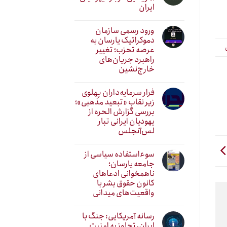
ایران
ورود رسمی سازمان
دموکراتیک یارسان به
عرصه تحزب؛ تغییر
راهبرد جریان‌های
خارج‌نشین
فرار سرمایه‌داران پهلوی
زیر نقابِ «تبعید مذهبی»؛
بررسی گزارش الحره از
یهودیان ایرانی تبار
لس‌آنجلس
سوءاستفاده سیاسی از
جامعه یارسان؛
ناهمخوانی ادعاهای
کانون حقوق بشر با
واقعیت‌های میدانی
رسانه آمریکایی: جنگ با
ایران، تجاوز به امنیت