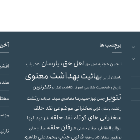
برچسب ها
آخری
اهل حق، یارسان
انجمن حجتیه
باب
اهل حق
اکنکار
افشی
بهداشت معنوی
بهائیت
باستان گرایی
مقدم
تفکر نوین
تاریخ و شخصیت شناسی
تصوف، گنابادیه
تفکر نو
تنویر
زرتشت
مختار
حمیدرضا مظاهری سیف
جمن نیوز
خبرنامه
سخنرانی موضوعی نقد حلقه
زرتشت، باستان گرایی
موسو
سخنرانی های کوتاه نقد حلقه
عبدالبها
طنز
عرفان حلقه
عرفان التقاطی
عرفان های
عرفان حقیقی
نازنی
قانون جذب
محمدعلی طاهری
نوظهور
عرفان کاذب
فرقه