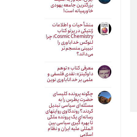
بزرگترین جامعه یهودی
خاورمیانه است!
منشأ حیات و اطلاعات
ژنتیکی در پرتو کتاب
Cosmic Chemistry؛ چرا
لنوکس خداباوری را
تبیینی منسجم‌تر
می‌داند؟
معرفی کتاب «توهم
داوکینز»: نقدی فلسفی و
علمی بر خداناباوری نوین
چگونه پرونده کلیسای
حضرت پطرس را به
مسئله‌ای سیاسی تبدیل
کردند؟ روندکاوی روایتهای
رسانه‌ایِ یک پرونده ملکی
تا بهره گیری سیاسی بین
المللی علیه ایران و نظام
اسلامی