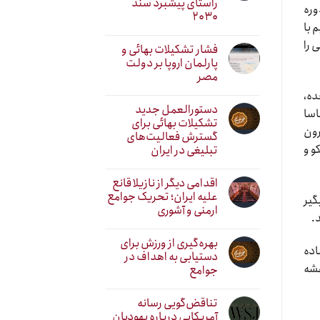
راستای پیشبرد سند
وره
۲۰۳۰
 با
 را
فشار تشکیلات بهائی و
پارلمان اروپا بر دولت
مصر
ده،
دستورالعمل جدید
اسا
تشکیلات بهائی برای
رون
گسترش فعالیت‌های
و و
تبلیغی در ایران
اقدامی دیگر از نازیلا قانع
علیه ایران؛ تحریک جوامع
گیر
ارمنی و آشوری
.
بهره‌گیری از ورزش برای
اده
دستیابی به اهداف در
قشه
جوامع
تناقض‌گویی رسانه
آمریکایی درباره یهودیان