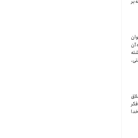
 بر
وان
 آن
شته
تی.
لاق
فکر
خدا