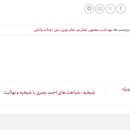
رچسب ها:
بهداشت معنوی
,
تفکر نو
,
تفکر نوین
,
نیل دونالد والش
یژه
شیخیه : شباهت های احمد بصری با شیخیه و بهائیت