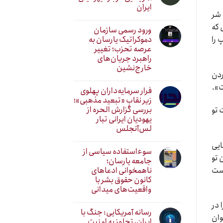
ایران
 شر
 که
ورود رسمی سازمان
دموکراتیک یارسان به
 را
عرصه تحزب؛ تغییر
راهبرد جریان‌های
خارج‌نشین
ردن
ت».
فرار سرمایه‌داران پهلوی
زیر نقابِ «تبعید مذهبی»؛
بررسی گزارش الحره از
 تو
یهودیان ایرانی تبار
لس‌آنجلس
ایی
سوءاستفاده سیاسی از
 تو
جامعه یارسان؛
ناهمخوانی ادعاهای
است
کانون حقوق بشر با
واقعیت‌های میدانی
 در
رسانه آمریکایی: جنگ با
وان
ایران، تجاوز به امنیت