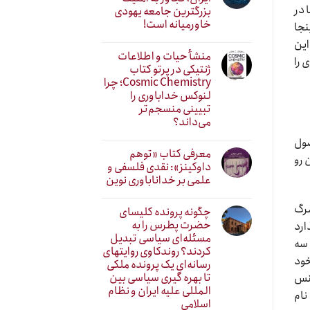
 در
بزرگترین جامعه یهودی
خاورمیانه است!
نجا
این
منشأ حیات و اطلاعات
 را
ژنتیکی در پرتو کتاب
Cosmic Chemistry؛ چرا
لنوکس خداباوری را
تبیینی منسجم‌تر
می‌داند؟
صول
معرفی کتاب «توهم
 رو
داوکینز»: نقدی فلسفی و
علمی بر خداناباوری نوین
مرگ
چگونه پرونده کلیسای
حضرت پطرس را به
ارد
مسئله‌ای سیاسی تبدیل
 سه
کردند؟ روندکاوی روایتهای
خود
رسانه‌ایِ یک پرونده ملکی
تا بهره گیری سیاسی بین
جنس
المللی علیه ایران و نظام
نام
اسلامی