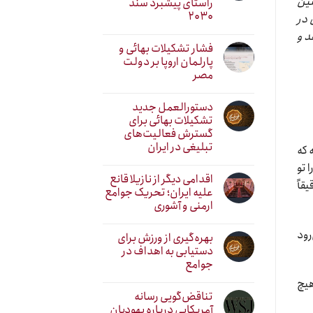
نین
راستای پیشبرد سند
۲۰۳۰
 در
د و
فشار تشکیلات بهائی و
پارلمان اروپا بر دولت
مصر
دستورالعمل جدید
تشکیلات بهائی برای
گسترش فعالیت‌های
تبلیغی در ایران
 که
 تو
اقدامی دیگر از نازیلا قانع
قاً
علیه ایران؛ تحریک جوامع
ارمنی و آشوری
رود
بهره‌گیری از ورزش برای
دستیابی به اهداف در
جوامع
هیچ
تناقض‌گویی رسانه
آمریکایی درباره یهودیان