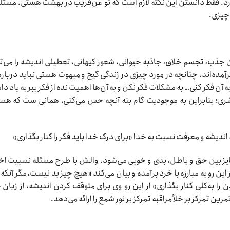
. فقط دانستن این نکته لازم است که تو عن‌قریب در بهشت هستی. مسئله
 چیزی.
نون جذب، تجسم خلاق، جاذبه حیوانی، شعور کیهانی، تعطیلی اندیشه را می‌ت
ه‌اند. چنانچه در مورد چیزی در زندگی گیج و مبهوت هستی نباید درباره
ه آن فکر کنی… به مشکلات فکر نکن و به آن‌ها اهمیت نده از فکر ببر به یاد دا
ی؛ بنابراین به موجودیت گام بنه آنچه حس می‌کنی، همانی ست که هس
ندیشه و معرفت نسبت به خدا «برای درک خدا باید فکر را کنار بگذاری»
ایز بین حق و باطل، بدی و خوبی می‌شود. والش با طرح مسئله نسبیت اخ
این رو به مبارزه با خرد برآمده و بیان می‌کند «هیچ چیز بد نیست، مگر آنکه 
 را به‌کلی کنار بگذاری» از این رو وی برای متوقف کردن اندیشه، از زبان 
رین تمرکز بر خلأ مراقبه تمرکز بر نور شمع را ارائه می‌دهد.