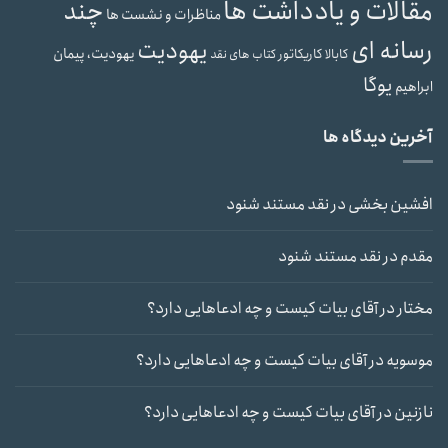
مقالات و یادداشت ها
چند
مناظرات و نشست ها
رسانه ای
یهودیت
یهودیت، پیمان
کابالا
کاریکاتور
کتاب های نقد
یوگا
ابراهیم
آخرین دیدگاه ها
افشین بخشی
در
نقد مستند شنود
مقدم
در
نقد مستند شنود
مختار
در
آقای بیات کیست و چه ادعاهایی دارد؟
موسویه
در
آقای بیات کیست و چه ادعاهایی دارد؟
نازنین
در
آقای بیات کیست و چه ادعاهایی دارد؟