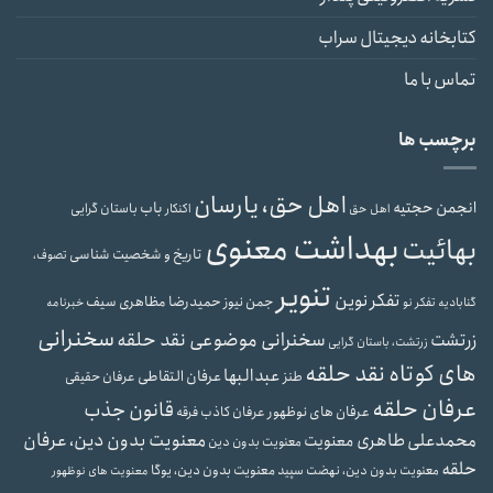
کتابخانه دیجیتال سراب
تماس با ما
برچسب ها
اهل حق، یارسان
انجمن حجتیه
باب
باستان گرایی
اهل حق
اکنکار
بهداشت معنوی
بهائیت
تاریخ و شخصیت شناسی
تصوف،
تنویر
تفکر نوین
حمیدرضا مظاهری سیف
جمن نیوز
گنابادیه
تفکر نو
خبرنامه
سخنرانی
سخنرانی موضوعی نقد حلقه
زرتشت
زرتشت، باستان گرایی
های کوتاه نقد حلقه
عبدالبها
عرفان التقاطی
طنز
عرفان حقیقی
عرفان حلقه
قانون جذب
عرفان های نوظهور
عرفان کاذب
فرقه
محمدعلی طاهری
معنویت بدون دین، عرفان
معنویت
معنویت بدون دین
حلقه
معنویت بدون دین، یوگا
معنویت بدون دین، نهضت سپید
معنویت های نوظهور