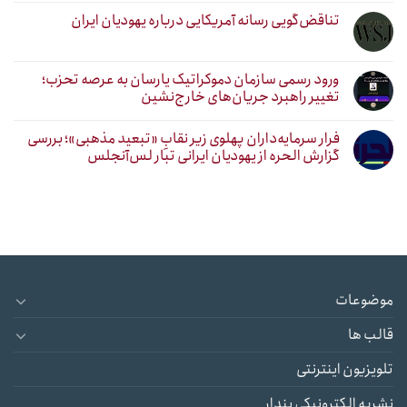
تناقض‌گویی رسانه آمریکایی درباره یهودیان ایران
ورود رسمی سازمان دموکراتیک یارسان به عرصه تحزب؛
تغییر راهبرد جریان‌های خارج‌نشین
فرار سرمایه‌داران پهلوی زیر نقابِ «تبعید مذهبی»؛ بررسی
گزارش الحره از یهودیان ایرانی تبار لس‌آنجلس
موضوعات
قالب ها
تلویزیون اینترنتی
نشریه الکترونیکی پندار