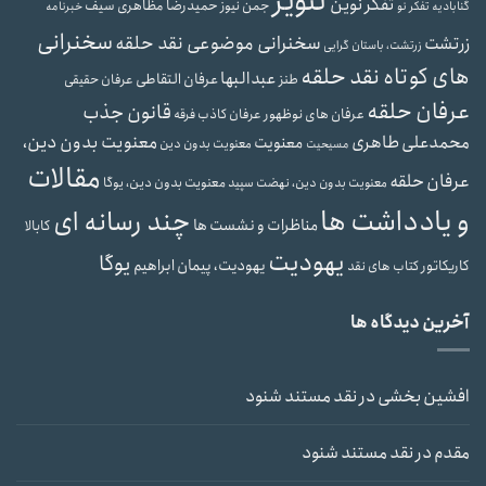
تنویر
تفکر نوین
حمیدرضا مظاهری سیف
جمن نیوز
گنابادیه
تفکر نو
خبرنامه
سخنرانی
سخنرانی موضوعی نقد حلقه
زرتشت
زرتشت، باستان گرایی
های کوتاه نقد حلقه
عبدالبها
عرفان التقاطی
طنز
عرفان حقیقی
عرفان حلقه
قانون جذب
عرفان های نوظهور
عرفان کاذب
فرقه
محمدعلی طاهری
معنویت بدون دین،
معنویت
معنویت بدون دین
مسیحیت
مقالات
عرفان حلقه
معنویت بدون دین، یوگا
معنویت بدون دین، نهضت سپید
و یادداشت ها
چند رسانه ای
مناظرات و نشست ها
کابالا
یهودیت
یوگا
یهودیت، پیمان ابراهیم
کاریکاتور
کتاب های نقد
آخرین دیدگاه ها
افشین بخشی
در
نقد مستند شنود
مقدم
در
نقد مستند شنود