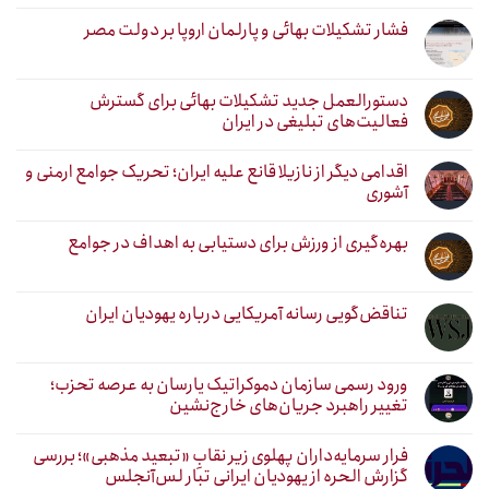
فشار تشکیلات بهائی و پارلمان اروپا بر دولت مصر
دستورالعمل جدید تشکیلات بهائی برای گسترش
فعالیت‌های تبلیغی در ایران
اقدامی دیگر از نازیلا قانع علیه ایران؛ تحریک جوامع ارمنی و
آشوری
بهره‌گیری از ورزش برای دستیابی به اهداف در جوامع
تناقض‌گویی رسانه آمریکایی درباره یهودیان ایران
ورود رسمی سازمان دموکراتیک یارسان به عرصه تحزب؛
تغییر راهبرد جریان‌های خارج‌نشین
فرار سرمایه‌داران پهلوی زیر نقابِ «تبعید مذهبی»؛ بررسی
گزارش الحره از یهودیان ایرانی تبار لس‌آنجلس