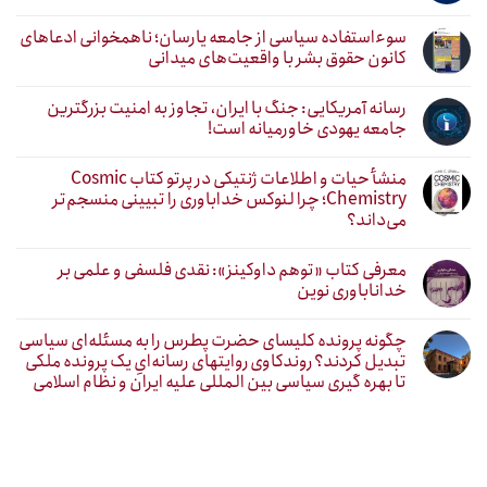
سوءاستفاده سیاسی از جامعه یارسان؛ ناهمخوانی ادعاهای
کانون حقوق بشر با واقعیت‌های میدانی
رسانه آمریکایی: جنگ با ایران، تجاوز به امنیت بزرگترین
جامعه یهودی خاورمیانه است!
منشأ حیات و اطلاعات ژنتیکی در پرتو کتاب Cosmic
Chemistry؛ چرا لنوکس خداباوری را تبیینی منسجم‌تر
می‌داند؟
معرفی کتاب «توهم داوکینز»: نقدی فلسفی و علمی بر
خداناباوری نوین
چگونه پرونده کلیسای حضرت پطرس را به مسئله‌ای سیاسی
تبدیل کردند؟ روندکاوی روایتهای رسانه‌ایِ یک پرونده ملکی
تا بهره گیری سیاسی بین المللی علیه ایران و نظام اسلامی