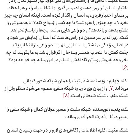
شبکه مثبت، آگاهی‌ها و راهنمایی‌های کلی مورد نیاز مسیر کمال را در
اختیار انسان قرار می‌دهد و تصمیم گیری و انتخاب راه را در هر لحظه
بر مبنای اختیار فردی، به انسان واگذار کرده است. اینکه انسان چه چیز
بخرد؟ یا چه چیزی را بفروشد؟ با چه کسی ازدواج کند؟ آیا همسرشی را
طلاق بدهد و یا ندهد؟ و دو راهی‌هایی مانند این‌ها را پاسخ نخواهد
گفت. زیرا که بر سر همین دو راهی‌هاست که انسان آزمایش می‌شود و
در اصلی، زندگی، متشکل است از بی نهایت دو راهی، از انتخاب یک
جفت کفش تا انتخاب همسر و…؛ حال اگر قرار باشد به ما بگویند که چه
بخر وجه بفروش و… آن گاه نقش انسان در این میانه چه خواهد بود؟
[۶]
نکته چهارم: نویسنده، شه مثبت را همان شبکه شعور کیهانی
می‌داند
[۷]
و از بیان وی درباره شبکه منفی، معلوم می‌شود منظورش از
شبکه منفی، شبکه شیطانی است.
[۸]
نکته پنجم: نویسنده، شبکه مثبت را مسیر عرفان کمال و شبکه منفی را
مسیر عرفان قدرت انحراف می‌داند.
شبکه مثبت، کلیه اطلاعات و آگاهی‌های لازم را در جهت رسیدن انسان