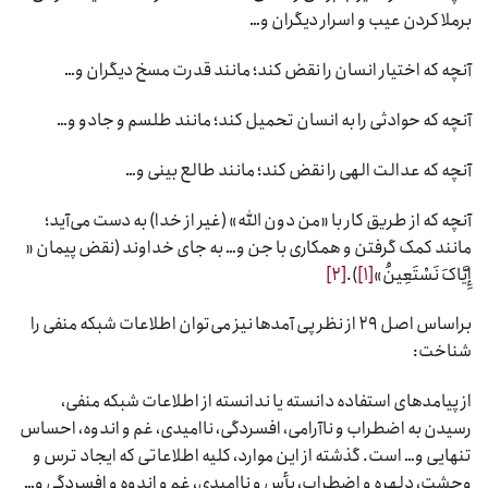
برملا کردن عیب و اسرار دیگران و…
آنچه که اختیار انسان را نقض کند؛ مانند قدرت مسخ دیگران و…
آنچه که حوادثی را به انسان تحمیل کند؛ مانند طلسم و جادو و…
آنچه که عدالت الهی را نقض کند؛ مانند طالع بینی و…
آنچه که از طریق کار با «من دون الله» (غیر از خدا) به دست می‌آید؛
مانند کمک گرفتن و همکاری با جن و… به جای خداوند (نقض پیمان «
إِیَّاکَ نَسْتَعِینُ»
[۱]
).
[۲]
براساس اصل ۲۹ از نظر پی آمدها نیز می‌توان اطلاعات شبکه منفی را
شناخت:
از پیامدهای استفاده دانسته یا ندانسته از اطلاعات شبکه منفی،
رسیدن به اضطراب و ناآرامی، افسردگی، ناامیدی، غم و اندوه، احساس
تنهایی و… است. گذشته از این موارد، کلیه اطلاعاتی که ایجاد ترس و
وحشت، دلهره و اضطراب، یأس و ناامیدی، غم و اندوه و افسردگی و…