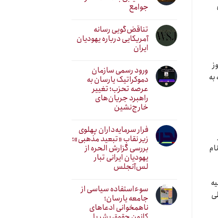
جوامع
تناقض‌گویی رسانه
آمریکایی درباره یهودیان
ایران
ز
ورود رسمی سازمان
به
دموکراتیک یارسان به
عرصه تحزب؛ تغییر
راهبرد جریان‌های
خارج‌نشین
فرار سرمایه‌داران پهلوی
زیر نقابِ «تبعید مذهبی»؛
بررسی گزارش الحره از
ام
یهودیان ایرانی تبار
لس‌آنجلس
یه
سوءاستفاده سیاسی از
طی
جامعه یارسان؛
ناهمخوانی ادعاهای
کانون حقوق بشر با