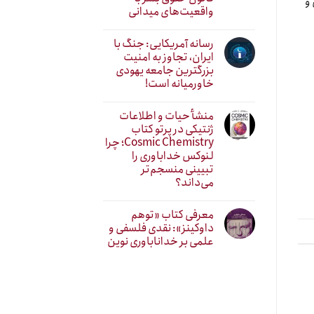
و
واقعیت‌های میدانی
رسانه آمریکایی: جنگ با
ایران، تجاوز به امنیت
بزرگترین جامعه یهودی
خاورمیانه است!
منشأ حیات و اطلاعات
ژنتیکی در پرتو کتاب
Cosmic Chemistry؛ چرا
لنوکس خداباوری را
تبیینی منسجم‌تر
می‌داند؟
معرفی کتاب «توهم
داوکینز»: نقدی فلسفی و
علمی بر خداناباوری نوین