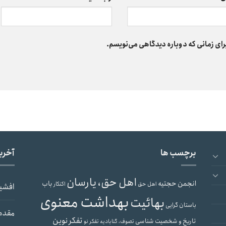
رای زمانی که دوباره دیدگاهی می‌نویسم.
برچسب ها
آخری
اهل حق، یارسان
انجمن حجتیه
باب
اهل حق
اکنکار
افشی
بهداشت معنوی
بهائیت
باستان گرایی
مقدم
تفکر نوین
تاریخ و شخصیت شناسی
تصوف، گنابادیه
تفکر نو