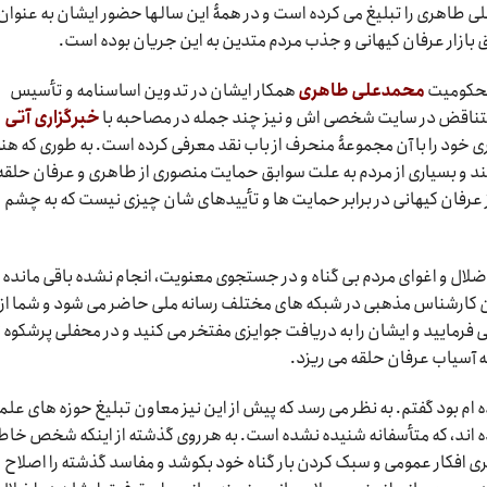
طاهری را تبلیغ می کرده است و در همۀ این سالها حضور ایشان به عنوان
ازار عرفان کیهانی و جذب مردم متدین به این جریان بوده است.
حکومیت
محمدعلی طاهری
همکار ایشان در تدوین اساسنامه و تأسیس
متناقض در سایت شخصی اش و نیز چند جمله در مصاحبه با
خبرگزاری آتی
ری خود را با آن مجموعۀ منحرف از باب نقد معرفی کرده است. به طوری که هنو
انند و بسیاری از مردم به علت سوابق حمایت منصوری از طاهری و عرفان حلقه 
عرفان کیهانی در برابر حمایت ها و تأییدهای شان چیزی نیست که به چشم
لال و اغوای مردم بی گناه و در جستجوی معنویت، انجام نشده باقی مانده
 کارشناس مذهبی در شبکه های مختلف رسانه ملی حاضر می شود و شما از
رمایید و ایشان را به دریافت جوایزی مفتخر می کنید و در محفلی پرشکوه ن
ه آسیاب عرفان حلقه می ریزد.
ده ام بود گفتم. به نظر می رسد که پیش از این نیز معاون تبلیغ حوزه های علم
 اند، که متأسفانه شنیده نشده است. به هر روی گذشته از اینکه شخص خا
ری افکار عمومی و سبک کردن بار گناه خود بکوشد و مفاسد گذشته را اصلاح