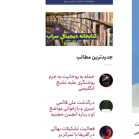
جدیدترین مطالب
حمله به روحانیت به جرم
روشنگری علیه تشیع
انگلیسی
درگذشت علی قائمی
امیری و بازخوانی مواضع
او درباره انجمن حجتیه
ت
فعالیت تشکیلات بهائی
می
در آفریقا با تمرکز بر