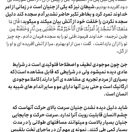
دود آفریده بودیم
.شیطان نیز که یکی از جنیان است در زمانی از امر
خداوند تمرد کرد و بخاطر تکبر حاضر نشدبر آدم سجده کند دلیل
سجده نکردن را خلقت خود از آتش بیان میکند و میگوید:
قَالَ مَا
مَنَعَکَ أَلاَّ تَسْجُدَ إِذْ أَمَرْتُکَ قَالَ أَنَاْ خَیْرٌ مِّنْهُ خَلَقْتَنِی مِن نَّارٍ وَخَلَقْتَهُ مِن
طِین ترجمه: خداوند فرمود:قتی تو را به سجده فرمان دادم ، چه چیز
تو را از آن بازداشت ، گفت : من از او بهترم ، مرا از آتش آفریده ای و او را
از گل
.
جن چون موجودی لطیف و اصطلاحا فلوئیدی است در شرایط
عادی دیده نمیشود ولی در شرایطی که قابل مشاهده است(که
بسیاری از مردم تجریه ی مشاهده ی آنرا دارند)کاملا موجودی
ارگانیک است و حتی بدن آنها دارای مو و سایر اندام های شبیه به
انسان است.
شاید دلیل دیده نشدن جنیان سرعت بالای حرکت آنهاست که
چشم اانسان قابلیت رویت آنرا ندارد.سرعت حرکت و جابجایی
جنیان بسیار بالاست و میتوانند مسافتهای طولانی را در مدت
بسیار کمی طی کنند. نمونه ی مهم آن در ماجرای تخت بلقیس