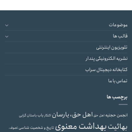
موضوعات
قالب ها
تلویزیون اینترنتی
نشریه الکترونیکی پندار
کتابخانه دیجیتال سراب
تماس با ما
برچسب ها
اهل حق، یارسان
انجمن حجتیه
باب
باستان گرایی
اهل حق
اکنکار
بهداشت معنوی
بهائیت
تاریخ و شخصیت شناسی
تصوف،