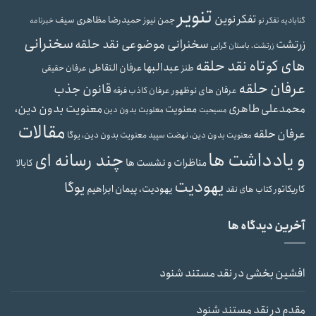
تنویر
تفکر نوین
حمیدرضا مظاهری سیف
جمن نیوز
گنابادیه
تفکر نو
خبرنامه
سخنرانی
سخنرانی موضوعی نقد حلقه
زرتشت
زرتشت، باستان گرایی
های کوتاه نقد حلقه
عبدالبها
عرفان التقاطی
طنز
عرفان حقیقی
عرفان حلقه
قانون جذب
عرفان های نوظهور
عرفان کاذب
فرقه
محمدعلی طاهری
معنویت بدون دین،
معنویت
معنویت بدون دین
مسیحیت
مقالات
عرفان حلقه
معنویت بدون دین، یوگا
معنویت بدون دین، نهضت سپید
و یادداشت ها
چند رسانه ای
مناظرات و نشست ها
کابالا
یهودیت
یوگا
یهودیت، پیمان ابراهیم
کاریکاتور
کتاب های نقد
آخرین دیدگاه ها
افشین بخشی
در
نقد مستند شنود
مقدم
در
نقد مستند شنود