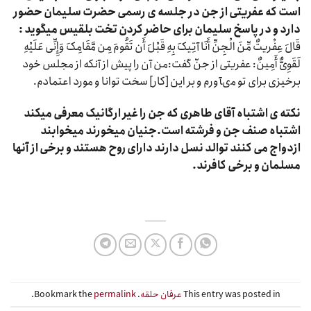
است که عفریتی از جن در جلسه ی رسمی حضرت سلیمان حضور
دارد و در پاسخ سلیمان برای حاضر کردن تخت بلقیس میگوید :
قَالَ عِفْریتٌ مِّنَ الْجِنِّ أَنَا آتِیکَ بِهِ قَبْلَ أَن تَقُومَ مِن مَّقَامِکَ وَإِنِّی عَلَیْهِ
لَقَوِیٌّ أَمِینٌ: عفریتى از جنّ گفت:من آن را پیش از آنکه از مجلس خود
برخیزى براى تو مى‏آورم و بر این [کار] سخت توانا و مورد اعتمادم.
نکته ی اشتباه آقای طاهری که جن را غیر ارگانیک معرفی میکند
اشتباه صنف جن و فرشته است.جنیان میخورند میخوابند
ازدواج می کنند توالد نسل دارند دارای روح هستند و برخی از آنها
مسلمان و برخی کافرند.
This entry was posted in
عرفان حلقه
. Bookmark the
permalink
.