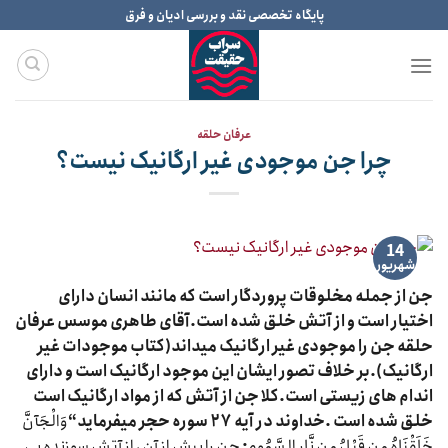
Ski
پایگاه تخصصی نقد و بررسی ادیان و فرق
t
conten
عرفان حلقه
چرا جن موجودی غیر ارگانیک نیست؟
14
شهریور
جن از جمله مخلوقات پروردگار است که مانند انسان دارای
اختیار است و از آتش خلق شده است.آقای طاهری موسس عرفان
حلقه جن را موجودی غیر ارگانیک میداند(کتاب موجودات غیر
ارگانیک).بر خلاف تصور ایشان این موجود ارگانیک است و دارای
اندام های زیستی است.کلا جن از آتش که از مواد ارگانیک است
خلق شده است .خداوند در آیه ۲۷ سوره حجر میفرماید
“
وَالْجَآنَّ
خَلَقْنَاهُ مِن قَبْلُ مِن نَّارِ السَّمُومِ
:
جن را پیش از آن ، از آتش سوزنده بی