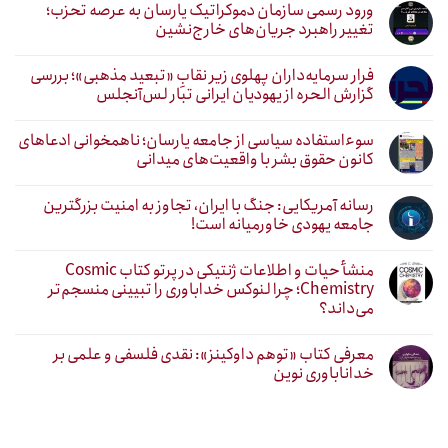
ورود رسمی سازمان دموکراتیک یارسان به عرصه تحزب؛
تغییر راهبرد جریان‌های خارج‌نشین
فرار سرمایه‌داران پهلوی زیر نقابِ «تبعید مذهبی»؛ بررسی
گزارش الحره از یهودیان ایرانی تبار لس‌آنجلس
سوءاستفاده سیاسی از جامعه یارسان؛ ناهمخوانی ادعاهای
کانون حقوق بشر با واقعیت‌های میدانی
رسانه آمریکایی: جنگ با ایران، تجاوز به امنیت بزرگترین
جامعه یهودی خاورمیانه است!
منشأ حیات و اطلاعات ژنتیکی در پرتو کتاب Cosmic
Chemistry؛ چرا لنوکس خداباوری را تبیینی منسجم‌تر
می‌داند؟
معرفی کتاب «توهم داوکینز»: نقدی فلسفی و علمی بر
خداناباوری نوین