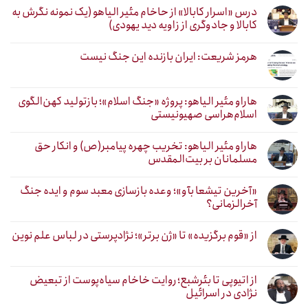
درس «اسرار کابالا» از حاخام مئیر الیاهو (یک نمونه نگرش به
کابالا و جادوگری از زاویه دید یهودی)
هرمز شریعت: ایران بازنده این جنگ نیست
هاراو مئیر الیاهو: پروژه «جنگ اسلام»؛ بازتولید کهن‌الگوی
اسلام‌هراسی صهیونیستی
هاراو مئیر الیاهو: تخریب چهره پیامبر(ص) و انکار حق
مسلمانان بر بیت‌المقدس
«آخرین تیشعا بآو»؛ وعده بازسازی معبد سوم و ایده جنگ
آخرالزمانی؟
از «قوم برگزیده» تا «ژن برتر»؛ نژادپرستی در لباس علم نوین
از اتیوپی تا بئرشبع؛ روایت خاخام سیاه‌پوست از تبعیض
نژادی در اسرائیل