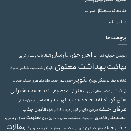
کتابخانه دیجیتال سراب
تماس با ما
برچسب ها
اهل حق، یارسان
انجمن حجتیه
باب
باستان گرایی
اهل حق
اکنکار
بهداشت معنوی
بهائیت
تاریخ و شخصیت شناسی
تصوف،
تنویر
تفکر نوین
حمیدرضا مظاهری سیف
جمن نیوز
گنابادیه
تفکر نو
خبرنامه
سخنرانی
سخنرانی موضوعی نقد حلقه
زرتشت
زرتشت، باستان گرایی
های کوتاه نقد حلقه
عبدالبها
عرفان التقاطی
طنز
عرفان حقیقی
عرفان حلقه
قانون جذب
عرفان های نوظهور
عرفان کاذب
فرقه
معنویت بدون دین،
محمدعلی طاهری
معنویت
مسیحیت
معنویت بدون دین
مقالات
عرفان حلقه
معنویت بدون دین، یوگا
معنویت بدون دین، نهضت سپید