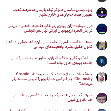
ورود رسمی سازمان دموکراتیک یارسان به عرصه تحزب؛
تغییر راهبرد جریان‌های خارج‌نشین
فرار سرمایه‌داران پهلوی زیر نقابِ «تبعید مذهبی»؛ بررسی
گزارش الحره از یهودیان ایرانی تبار لس‌آنجلس
سوءاستفاده سیاسی از جامعه یارسان؛ ناهمخوانی ادعاهای
کانون حقوق بشر با واقعیت‌های میدانی
رسانه آمریکایی: جنگ با ایران، تجاوز به امنیت بزرگترین
جامعه یهودی خاورمیانه است!
منشأ حیات و اطلاعات ژنتیکی در پرتو کتاب Cosmic
Chemistry؛ چرا لنوکس خداباوری را تبیینی منسجم‌تر
می‌داند؟
معرفی کتاب «توهم داوکینز»: نقدی فلسفی و علمی بر
خداناباوری نوین