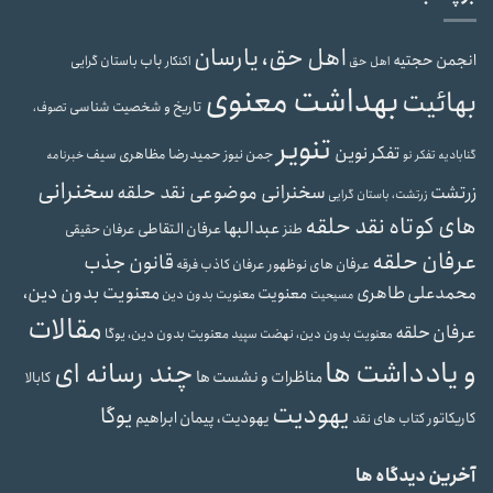
اهل حق، یارسان
انجمن حجتیه
باب
باستان گرایی
اهل حق
اکنکار
بهداشت معنوی
بهائیت
تاریخ و شخصیت شناسی
تصوف،
تنویر
تفکر نوین
حمیدرضا مظاهری سیف
جمن نیوز
گنابادیه
تفکر نو
خبرنامه
سخنرانی
سخنرانی موضوعی نقد حلقه
زرتشت
زرتشت، باستان گرایی
های کوتاه نقد حلقه
عبدالبها
عرفان التقاطی
طنز
عرفان حقیقی
عرفان حلقه
قانون جذب
عرفان های نوظهور
عرفان کاذب
فرقه
محمدعلی طاهری
معنویت بدون دین،
معنویت
معنویت بدون دین
مسیحیت
مقالات
عرفان حلقه
معنویت بدون دین، یوگا
معنویت بدون دین، نهضت سپید
و یادداشت ها
چند رسانه ای
مناظرات و نشست ها
کابالا
یهودیت
یوگا
یهودیت، پیمان ابراهیم
کاریکاتور
کتاب های نقد
آخرین دیدگاه ها