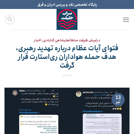
Ski
پایگاه تخصصی نقد و بررسی ادیان و فرق
t
conten
دراویش طریقت سلطانعلیشاهی گنابادی
,
اخبار
فتوای آیات عظام درباره تهدید رهبری،
هدف حمله هواداران ری‌استارت قرار
گرفت
13
تیر