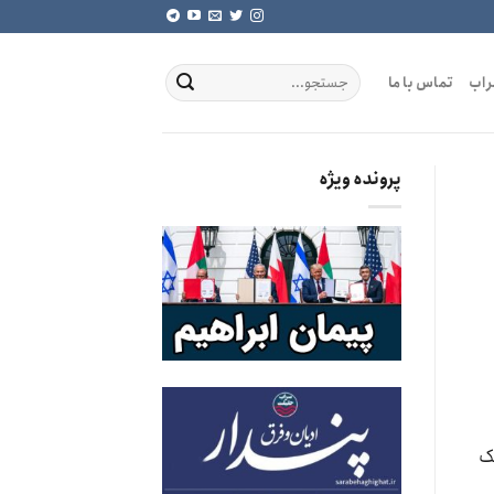
راب
تماس با ما
پرونده ویژه
شک