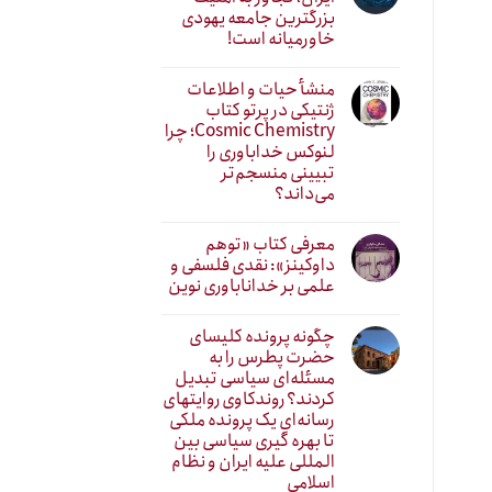
بزرگترین جامعه یهودی
خاورمیانه است!
منشأ حیات و اطلاعات
ژنتیکی در پرتو کتاب
Cosmic Chemistry؛ چرا
لنوکس خداباوری را
تبیینی منسجم‌تر
می‌داند؟
معرفی کتاب «توهم
داوکینز»: نقدی فلسفی و
علمی بر خداناباوری نوین
چگونه پرونده کلیسای
حضرت پطرس را به
مسئله‌ای سیاسی تبدیل
کردند؟ روندکاوی روایتهای
رسانه‌ایِ یک پرونده ملکی
تا بهره گیری سیاسی بین
المللی علیه ایران و نظام
اسلامی