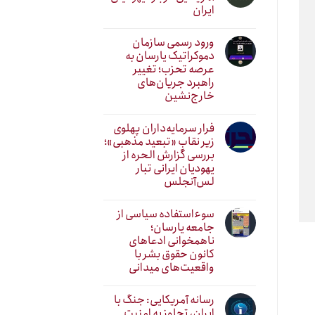
ایران
ورود رسمی سازمان
دموکراتیک یارسان به
عرصه تحزب؛ تغییر
راهبرد جریان‌های
خارج‌نشین
فرار سرمایه‌داران پهلوی
زیر نقابِ «تبعید مذهبی»؛
بررسی گزارش الحره از
یهودیان ایرانی تبار
لس‌آنجلس
سوءاستفاده سیاسی از
جامعه یارسان؛
ناهمخوانی ادعاهای
کانون حقوق بشر با
واقعیت‌های میدانی
رسانه آمریکایی: جنگ با
ایران، تجاوز به امنیت