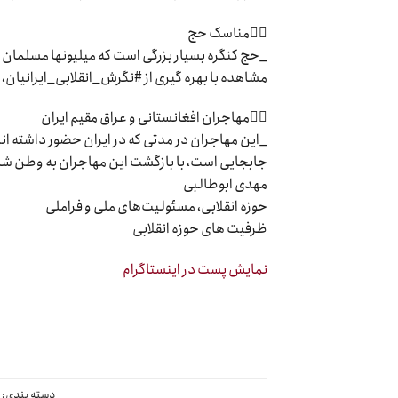
۲⃣مناسک حج
_حج کنگره بسیار بزرگی است که میلیونها مسلمان 
مشاهده با بهره گیری از #نگرش_انقلابی_ایرانیان، به
۳⃣مهاجران افغانستانی و عراق مقیم ایران
_این مهاجران در مدتی که در ایران حضور داشته اند
جابجایی است، با بازگشت این مهاجران به وطن شا
مهدی ابوطالبی
حوزه انقلابی، مسئولیت‌های ملی و فراملی
ظرفیت های حوزه انقلابی
نمایش پست در اینستاگرام
دسته بندی:
چ