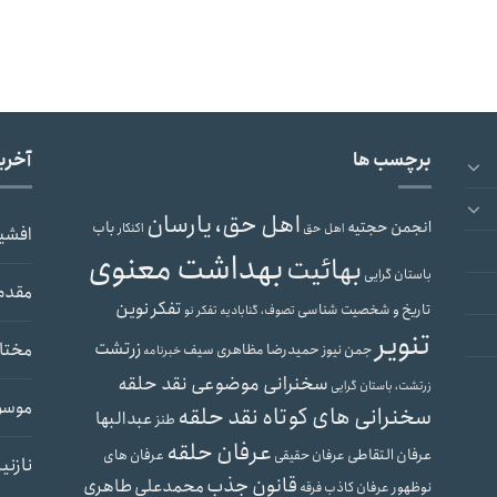
برچسب ها
آخری
اهل حق، یارسان
انجمن حجتیه
باب
اهل حق
اکنکار
افشی
بهداشت معنوی
بهائیت
باستان گرایی
مقدم
تفکر نوین
تاریخ و شخصیت شناسی
تصوف، گنابادیه
تفکر نو
تنویر
زرتشت
مختار
حمیدرضا مظاهری سیف
جمن نیوز
خبرنامه
سخنرانی موضوعی نقد حلقه
زرتشت، باستان گرایی
موسو
سخنرانی های کوتاه نقد حلقه
عبدالبها
طنز
عرفان حلقه
عرفان التقاطی
عرفان های
عرفان حقیقی
نازنی
قانون جذب
محمدعلی طاهری
نوظهور
عرفان کاذب
فرقه