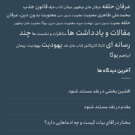
عرفان حلقه
قانون جذب
عرفان های نوظهور
عرفان کاذب
فرقه
محمدعلی طاهری
معنویت بدون دین، عرفان
معنویت
معنویت بدون دین
حلقه
معنویت بدون دین، یوگا
معنویت بدون دین، نهضت سپید
معنویت های نوظهور
مقالات و یادداشت ها
چند
مناظرات و نشست ها
رسانه ای
یهودیت
یهودیت، پیمان
کابالا
کاریکاتور
کتاب های نقد
یوگا
ابراهیم
آخرین دیدگاه ها
افشین بخشی
در
نقد مستند شنود
مقدم
در
نقد مستند شنود
مختار
در
آقای بیات کیست و چه ادعاهایی دارد؟