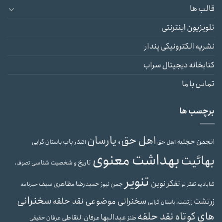
قالب ها
تلویزیون اینترنتی
نشریه الکترونیکی پندار
کتابخانه دیجیتال سراب
تماس با ما
برچسب ها
اهل حق، یارسان
انجمن حجتیه
باب
باستان گرایی
اهل حق
اکنکار
بهداشت معنوی
بهائیت
تاریخ و شخصیت شناسی
تصوف،
تنویر
تفکر نوین
حمیدرضا مظاهری سیف
جمن نیوز
گنابادیه
تفکر نو
خبرنامه
سخنرانی
سخنرانی موضوعی نقد حلقه
زرتشت
زرتشت، باستان گرایی
های کوتاه نقد حلقه
عبدالبها
عرفان التقاطی
طنز
عرفان حقیقی