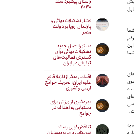
راستای پیشبرد سند
پیش
۲۰۳۰
ابل
فشار تشکیلات بهائی و
پارلمان اروپا بر دولت
شما
مصر
رغم
این
دستورالعمل جدید
تشکیلات بهائی برای
شما
گسترش فعالیت‌های
تبلیغی در ایران
های
اقدامی دیگر از نازیلا قانع
شری
علیه ایران؛ تحریک جوامع
ارمنی و آشوری
شده
های
بهره‌گیری از ورزش برای
اسی
دستیابی به اهداف در
ت.
جوامع
 به
تناقض‌گویی رسانه
آمریکایی درباره یهودیان
ر و