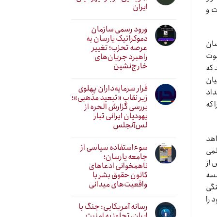
ایران
ت و
ورود رسمی سازمان
دموکراتیک یارسان به
سان
عرصه تحزب؛ تغییر
عوت
راهبرد جریان‌های
خارج‌نشین
 که
یان
فرار سرمایه‌داران پهلوی
داد
زیر نقابِ «تبعید مذهبی»؛
 که
بررسی گزارش الحره از
یهودیان ایرانی تبار
لس‌آنجلس
اهد
سوءاستفاده سیاسی از
لمی
جامعه یارسان؛
 از
ناهمخوانی ادعاهای
کانون حقوق بشر با
 جلسه
واقعیت‌های میدانی
نگی
 را
رسانه آمریکایی: جنگ با
ایران، تجاوز به امنیت