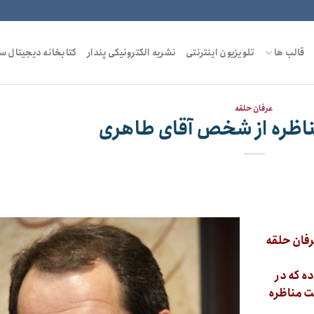
قالب ها
تلویزیون اینترنتی
نشریه الکترونیکی پندار
کتابخانه دیجیتال س
عرفان حلقه
اظره از شخص آقای طاهری
رفان حلقه
ه که در
ت مناظره