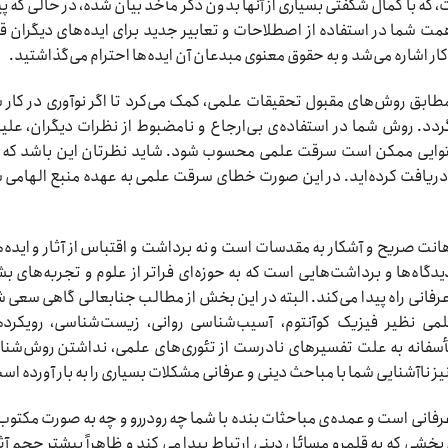
 با کمال شگفتی بسیاری از آنها بدون ذکر مأخذ بیان شده، در حالی که 
ی همت شما در استفاده از اصطلاحات و تعابیر جدید برای ایده‌های دیگران ق
 کار اشاره می‌شد و به حقوق معنوی مبدعان آن ایده‌ها احترام می‌گذاشتید.
مطابق روش‌های مقبول تحقیقات علمی، کمک می‌کرد تا اگر نوآوری در کار 
. روش شما در استفاده‌ی بی‌ارجاع و نامضبوط از نظرات دیگران، علی
حتوایی ممکن است سرقت علمی محسوب شود. شاید نظرتان این باشد که 
می دریافت کرده‌اید. در این صورت خطای سرقت علمی به عهده منبع الهامی 
انت صریح و آشکار به مقدسات است و نه برداشت و اقتباس از آثار و ایده‌
دیدگاه‌ها و برداشت‌هایی است که به حوزه‌ای فراتر از علوم و تجربه‌های ب
رفانی راه پیدا می‌کند. البته در این بخش از مطالب جنابعالی گاهی سعی 
می نظیر فیزیک کوآنتوم، آسیب‌شناسی روانی، زیست‌شناسی، رویکرد
 متأسفانه به علت تفسیرهای نادرست از تئوری‌های علمی، نداشتن روش‌شن
اآشنایی شما با مباحث دینی و عرفانی مشکلات بسیاری را به بار آورده اس
 عرفانی است و عمده‌ی مباحثات بنده با شما چه رودررو و چه به صورت مکتوب،
خشی که به قلمرو مسائل دینی ارتباط پیدا می کند و ظاهراً بیشتر حجم آثا