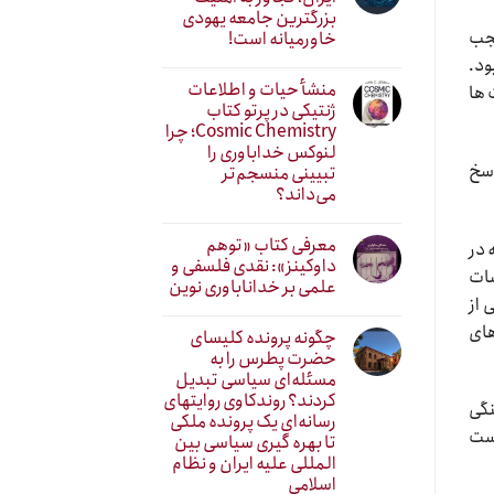
بزرگترین جامعه یهودی
عجب
خاورمیانه است!
ود.
منشأ حیات و اطلاعات
 ها
ژنتیکی در پرتو کتاب
Cosmic Chemistry؛ چرا
لنوکس خداباوری را
اسخ
تبیینی منسجم‌تر
می‌داند؟
معرفی کتاب «توهم
 در
داوکینز»: نقدی فلسفی و
سات
علمی بر خداناباوری نوین
 از
های
چگونه پرونده کلیسای
حضرت پطرس را به
مسئله‌ای سیاسی تبدیل
کردند؟ روندکاوی روایتهای
نگی
رسانه‌ایِ یک پرونده ملکی
است
تا بهره گیری سیاسی بین
المللی علیه ایران و نظام
اسلامی