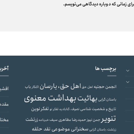
رای زمانی که دوباره دیدگاهی می‌نویسم.
برچسب ها
آخری
اهل حق، یارسان
انجمن حجتیه
باب
اهل حق
اکنکار
افشی
بهداشت معنوی
بهائیت
باستان گرایی
مقدم
تفکر نوین
تاریخ و شخصیت شناسی
تصوف، گنابادیه
تفکر نو
تنویر
زرتشت
مختار
حمیدرضا مظاهری سیف
جمن نیوز
خبرنامه
سخنرانی موضوعی نقد حلقه
زرتشت، باستان گرایی