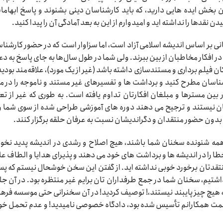
 بخش ایده هایی دارید، که باید کارشناسان دینی بشنوند و پاسخ ابهاما
 نقدها را نداشته اید و امیدوارم از این به بعد آمادگی آن را پیدا کنید.
نی بر اساس اندیشه اسلامی آزاد است، اما سزاوار است که در حضور کارشنا
در افکار مخاطبان از بین ببرند. ولی شما در طول سال‌ها به جای پاسخ به د
فیلم برداری و مستندسازی داشته باشد (غیر از یک مورد)، علاقه‌مند بودید
ناسان مطرح کنید و برداشت ها و تفسیرهای غیر مستند و ناموجه را در م
ین مسترها و مبلغان افکارتان تداوم یافته است. به طوری که غیر از تع
ن نیستند و ترجیح می دهند دوره های آموزشی طراحی شده از سوی شما را
 بدون حضور منتقدان و دگراندیشان نسبت به عرفان حلقه برگزار کنند.
 همه شنونده سخنان شما باشند، هیچ اصلاح و رشدی در اندیشه پدید نخو
ا را در اندیشه ها و برداشت های خود می دهند و پذیرای هدایا و الطاف ع
نتقدتان برخورد خوبی نداشته اید. از گفتن این سخن خوشحال نیستم که پس
نه ای که در زمستان سال ۸۹ با هم داشتیم، سخنان شما در جمع طرفداران تان برایم غیر منتظره بود. در آن
 به هیچ چیز پایبند نیستند،! توصیف کردید! در آن سخنرانی حتی موسسه فره
 همت همکارانم تأسیس شده بود، دادگاه خصوصی نامیدید! و عدم تحمل خود