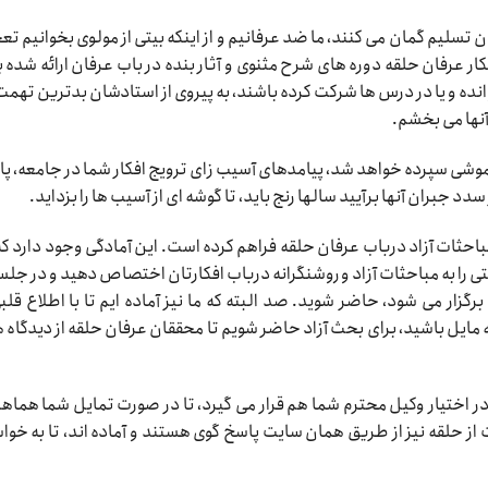
 تسلیم گمان می کنند، ما ضد عرفانیم و از اینکه بیتی از مولوی بخوانیم ت
فکار عرفان حلقه دوره های شرح مثنوی و آثار بنده در باب عرفان ارائه شده ب
وانده و یا در درس ها شرکت کرده باشند، به پیروی از استادشان بدترین تهمت
 آنها می بخشم.
اموشی سپرده خواهد شد، پیامدهای آسیب زای ترویج افکار شما در جامعه، پ
سدد جبران آنها برآیید سالها رنج باید، تا گوشه ای از آسیب ها را بزداید.
 مباحثات آزاد درباب عرفان حلقه فراهم کرده است. این آمادگی وجود دارد که
ی را به مباحثات آزاد و روشنگرانه درباب افکارتان اختصاص دهید و در جل
ار می شود، حاضر شوید. صد البته که ما نیز آماده ایم تا با اطلاع قلبی
مایل باشید، برای بحث آزاد حاضر شویم تا محققان عرفان حلقه از دیدگاه 
 در اختیار وکیل محترم شما هم قرار می گیرد، تا در صورت تمایل شما هماه
 از حلقه نیز از طریق همان سایت پاسخ گوی هستند و آماده اند، تا به خو