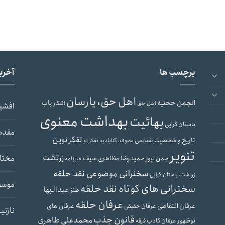
برچسب ها
آخری
اهل حق، یارسان
انجمن حجتیه
باب
اهل حق
اکنکار
افشی
بهداشت معنوی
بهائیت
باستان گرایی
مقدم
تفکر نوین
تاریخ و شخصیت شناسی
تصوف، گنابادیه
تفکر نو
تنویر
زرتشت
مختار
حمیدرضا مظاهری سیف
جمن نیوز
خبرنامه
سخنرانی موضوعی نقد حلقه
زرتشت، باستان گرایی
موسو
سخنرانی های کوتاه نقد حلقه
عبدالبها
طنز
عرفان حلقه
عرفان التقاطی
عرفان های
عرفان حقیقی
نازنی
قانون جذب
محمدعلی طاهری
نوظهور
عرفان کاذب
فرقه