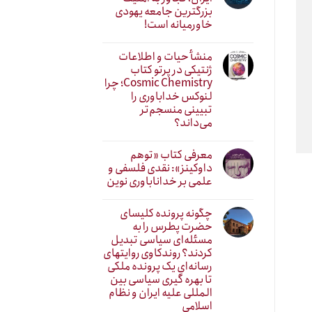
بزرگترین جامعه یهودی
خاورمیانه است!
منشأ حیات و اطلاعات
ژنتیکی در پرتو کتاب
Cosmic Chemistry؛ چرا
لنوکس خداباوری را
تبیینی منسجم‌تر
می‌داند؟
معرفی کتاب «توهم
داوکینز»: نقدی فلسفی و
علمی بر خداناباوری نوین
چگونه پرونده کلیسای
حضرت پطرس را به
مسئله‌ای سیاسی تبدیل
کردند؟ روندکاوی روایتهای
رسانه‌ایِ یک پرونده ملکی
تا بهره گیری سیاسی بین
المللی علیه ایران و نظام
اسلامی