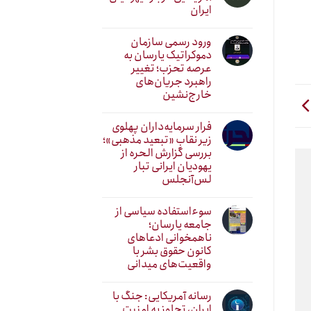
ایران
ورود رسمی سازمان
دموکراتیک یارسان به
عرصه تحزب؛ تغییر
راهبرد جریان‌های
خارج‌نشین
فرار سرمایه‌داران پهلوی
زیر نقابِ «تبعید مذهبی»؛
بررسی گزارش الحره از
یهودیان ایرانی تبار
لس‌آنجلس
سوءاستفاده سیاسی از
جامعه یارسان؛
ناهمخوانی ادعاهای
کانون حقوق بشر با
واقعیت‌های میدانی
رسانه آمریکایی: جنگ با
ایران، تجاوز به امنیت