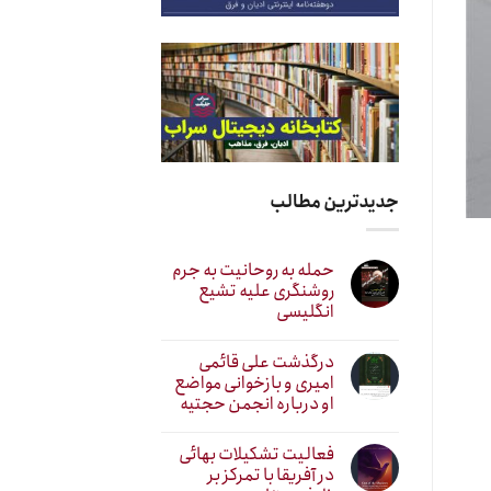
جدیدترین مطالب
حمله به روحانیت به جرم
روشنگری علیه تشیع
انگلیسی
درگذشت علی قائمی
امیری و بازخوانی مواضع
او درباره انجمن حجتیه
فعالیت تشکیلات بهائی
در آفریقا با تمرکز بر