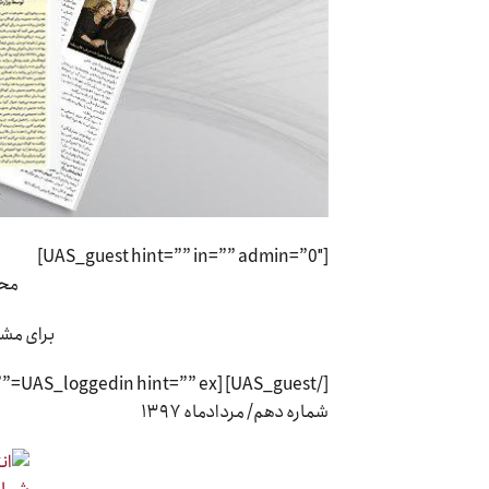
[UAS_guest hint=”” in=”” admin=”0″]
محت
برای مشا
[/UAS_guest] [UAS_loggedin hint=”” ex=””]
شماره دهم/ مردادماه ۱۳۹۷