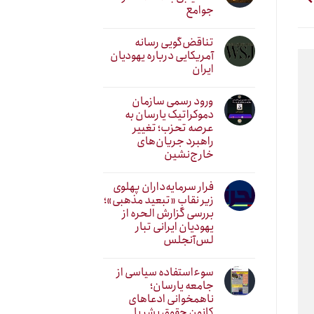
جوامع
تناقض‌گویی رسانه
آمریکایی درباره یهودیان
ایران
ورود رسمی سازمان
دموکراتیک یارسان به
عرصه تحزب؛ تغییر
راهبرد جریان‌های
خارج‌نشین
فرار سرمایه‌داران پهلوی
زیر نقابِ «تبعید مذهبی»؛
بررسی گزارش الحره از
یهودیان ایرانی تبار
لس‌آنجلس
سوءاستفاده سیاسی از
جامعه یارسان؛
ناهمخوانی ادعاهای
کانون حقوق بشر با