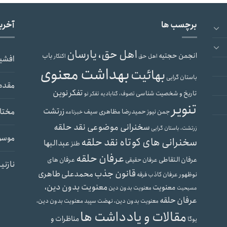
برچسب ها
آخری
اهل حق، یارسان
انجمن حجتیه
باب
اهل حق
اکنکار
افشی
بهداشت معنوی
بهائیت
باستان گرایی
مقدم
تفکر نوین
تاریخ و شخصیت شناسی
تصوف، گنابادیه
تفکر نو
تنویر
زرتشت
مختار
حمیدرضا مظاهری سیف
جمن نیوز
خبرنامه
سخنرانی موضوعی نقد حلقه
زرتشت، باستان گرایی
موسو
سخنرانی های کوتاه نقد حلقه
عبدالبها
طنز
عرفان حلقه
عرفان التقاطی
عرفان های
عرفان حقیقی
نازنی
قانون جذب
محمدعلی طاهری
نوظهور
عرفان کاذب
فرقه
معنویت بدون دین،
معنویت
معنویت بدون دین
مسیحیت
عرفان حلقه
معنویت بدون دین،
معنویت بدون دین، نهضت سپید
مقالات و یادداشت ها
مناظرات و
یوگا