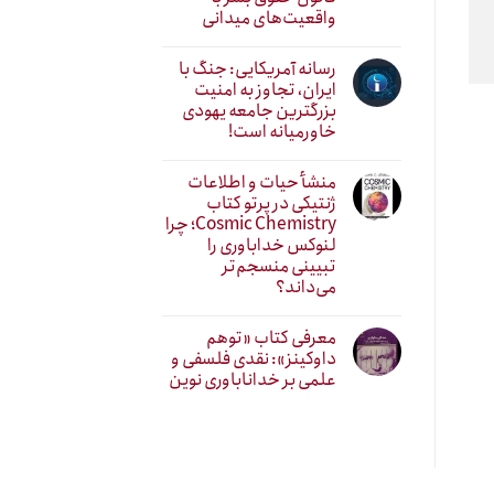
واقعیت‌های میدانی
رسانه آمریکایی: جنگ با
ایران، تجاوز به امنیت
بزرگترین جامعه یهودی
خاورمیانه است!
منشأ حیات و اطلاعات
ژنتیکی در پرتو کتاب
Cosmic Chemistry؛ چرا
لنوکس خداباوری را
تبیینی منسجم‌تر
می‌داند؟
معرفی کتاب «توهم
داوکینز»: نقدی فلسفی و
علمی بر خداناباوری نوین