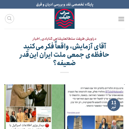
Ski
پایگاه تخصصی نقد و بررسی ادیان و فرق
t
conten
دراویش طریقت سلطانعلیشاهی گنابادی
,
اخبار
آقای آزمایش، واقعاً فکر می‌کنید
حافظه‌ی جمعی ملت ایران این‌قدر
ضعیفه؟
11
تیر