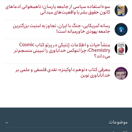
سوءاستفاده سیاسی از جامعه یارسان؛ ناهمخوانی ادعاهای
کانون حقوق بشر با واقعیت‌های میدانی
رسانه آمریکایی: جنگ با ایران، تجاوز به امنیت بزرگترین
جامعه یهودی خاورمیانه است!
منشأ حیات و اطلاعات ژنتیکی در پرتو کتاب Cosmic
Chemistry؛ چرا لنوکس خداباوری را تبیینی منسجم‌تر
می‌داند؟
معرفی کتاب «توهم داوکینز»: نقدی فلسفی و علمی بر
خداناباوری نوین
موضوعات