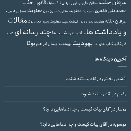
عرفان حلقه
قانون جذب
عرفان های نوظهور
عرفان کاذب
فرقه
محمدعلی طاهری
معنویت بدون دین،
معنویت
معنویت بدون دین
مسیحیت
مقالات
عرفان حلقه
معنویت بدون دین، یوگا
معنویت بدون دین، نهضت سپید
و یادداشت ها
چند رسانه ای
مناظرات و نشست ها
کابالا
یهودیت
یوگا
یهودیت، پیمان ابراهیم
کاریکاتور
کتاب های نقد
آخرین دیدگاه ها
افشین بخشی
در
نقد مستند شنود
مقدم
در
نقد مستند شنود
مختار
در
آقای بیات کیست و چه ادعاهایی دارد؟
موسویه
در
آقای بیات کیست و چه ادعاهایی دارد؟