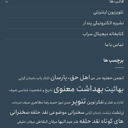
قالب ها
تلویزیون اینترنتی
نشریه الکترونیکی پندار
کتابخانه دیجیتال سراب
تماس با ما
برچسب ها
اهل حق، یارسان
انجمن حجتیه
باب
باستان گرایی
اهل حق
اکنکار
بهداشت معنوی
بهائیت
تاریخ و شخصیت شناسی
تصوف،
تنویر
تفکر نوین
حمیدرضا مظاهری سیف
جمن نیوز
گنابادیه
تفکر نو
خبرنامه
سخنرانی
سخنرانی موضوعی نقد حلقه
زرتشت
زرتشت، باستان گرایی
های کوتاه نقد حلقه
عبدالبها
عرفان التقاطی
طنز
عرفان حقیقی