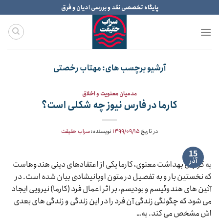
Ski
پایگاه تخصصی نقد و بررسی ادیان و فرق
t
conten
آرشیو برچسب های:
مهتاب رخصتی
مدعیان معنویت و اخلاق
کارما در فارس نیوز چه شکلی است؟
در تاریخ
۱۳۹۹/۰۹/۱۵
نویسنده:
سراب حقیقت
15
آذر
به گزارش بهداشت معنوی، کارما یکی از اعتقادهای دینی هندوهاست
که نخستین بار و به تفصیل در متون اوپانیشادی بیان شده است. در
آئین های هندوئیسم و بودیسم، بر اثر اعمال فرد (کارما) نیرویی ایجاد
می شود که چگونگی زندگی آن فرد را در این زندگی و زندگی های بعدی
اش مشخص می کند. به…