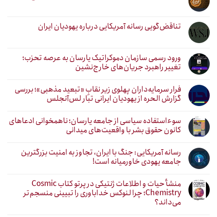
تناقض‌گویی رسانه آمریکایی درباره یهودیان ایران
ورود رسمی سازمان دموکراتیک یارسان به عرصه تحزب؛
تغییر راهبرد جریان‌های خارج‌نشین
فرار سرمایه‌داران پهلوی زیر نقابِ «تبعید مذهبی»؛ بررسی
گزارش الحره از یهودیان ایرانی تبار لس‌آنجلس
سوءاستفاده سیاسی از جامعه یارسان؛ ناهمخوانی ادعاهای
کانون حقوق بشر با واقعیت‌های میدانی
رسانه آمریکایی: جنگ با ایران، تجاوز به امنیت بزرگترین
جامعه یهودی خاورمیانه است!
منشأ حیات و اطلاعات ژنتیکی در پرتو کتاب Cosmic
Chemistry؛ چرا لنوکس خداباوری را تبیینی منسجم‌تر
می‌داند؟