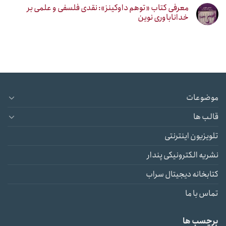
معرفی کتاب «توهم داوکینز»: نقدی فلسفی و علمی بر
خداناباوری نوین
موضوعات
قالب ها
تلویزیون اینترنتی
نشریه الکترونیکی پندار
کتابخانه دیجیتال سراب
تماس با ما
برچسب ها