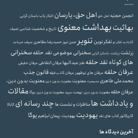
اهل حق، یارسان
انجمن حجتیه
باب
باستان گرایی
اهل حق
اکنکار
بهداشت معنوی
بهائیت
تاریخ و شخصیت شناسی
تصوف،
تنویر
تفکر نوین
حمیدرضا مظاهری سیف
جمن نیوز
گنابادیه
تفکر نو
خبرنامه
سخنرانی
سخنرانی موضوعی نقد حلقه
زرتشت
زرتشت، باستان گرایی
های کوتاه نقد حلقه
عبدالبها
عرفان التقاطی
طنز
عرفان حقیقی
عرفان حلقه
قانون جذب
عرفان های نوظهور
عرفان کاذب
فرقه
محمدعلی طاهری
معنویت بدون دین،
معنویت
معنویت بدون دین
مسیحیت
مقالات
عرفان حلقه
معنویت بدون دین، یوگا
معنویت بدون دین، نهضت سپید
و یادداشت ها
چند رسانه ای
مناظرات و نشست ها
کابالا
یهودیت
یوگا
یهودیت، پیمان ابراهیم
کاریکاتور
کتاب های نقد
آخرین دیدگاه ها