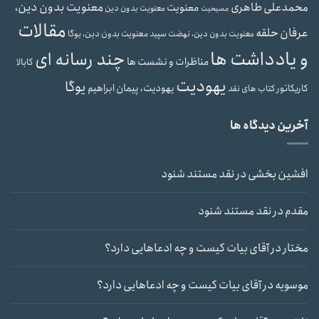
محمدعلی طاهری
معنویت بدون دین،
معنویت
معنویت بدون دین
مسیحیت
مقالات
عرفان حلقه
معنویت بدون دین، یوگا
معنویت بدون دین، نهضت سپید
و یادداشت ها
چند رسانه ای
مناظرات و نشست ها
کابالا
یهودیت
یوگا
یهودیت، پیمان ابراهیم
کاریکاتور
کتاب های نقد
آخرین دیدگاه ها
افشین بخشی
در
نقد مستند شنود
مقدم
در
نقد مستند شنود
مختار
در
آقای بیات کیست و چه ادعاهایی دارد؟
موسویه
در
آقای بیات کیست و چه ادعاهایی دارد؟