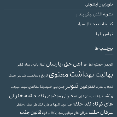
تلویزیون اینترنتی
نشریه الکترونیکی پندار
کتابخانه دیجیتال سراب
تماس با ما
برچسب ها
اهل حق، یارسان
انجمن حجتیه
باب
باستان گرایی
اهل حق
اکنکار
بهداشت معنوی
بهائیت
تاریخ و شخصیت شناسی
تصوف،
تنویر
تفکر نوین
حمیدرضا مظاهری سیف
جمن نیوز
گنابادیه
تفکر نو
خبرنامه
سخنرانی
سخنرانی موضوعی نقد حلقه
زرتشت
زرتشت، باستان گرایی
های کوتاه نقد حلقه
عبدالبها
عرفان التقاطی
طنز
عرفان حقیقی
عرفان حلقه
قانون جذب
عرفان های نوظهور
عرفان کاذب
فرقه