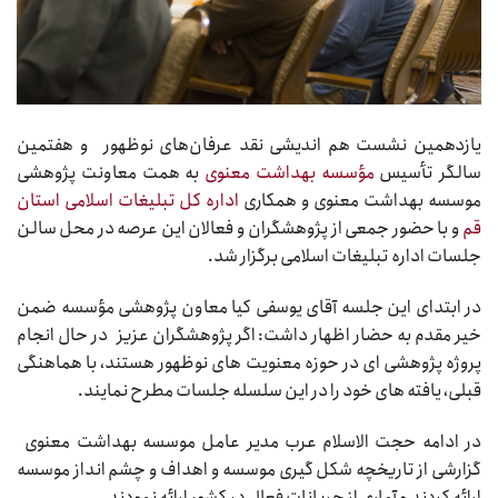
یازدهمین نشست هم اندیشی نقد عرفان‌های نوظهور و هفتمین
سالگر تأسیس
مؤسسه بهداشت معنوی
به همت معاونت پژوهشی
موسسه بهداشت معنوی و همکاری
اداره کل تبلیغات اسلامی استان
قم
و با حضور جمعی از پژوهشگران و فعالان این عرصه در محل سالن
جلسات اداره تبلیغات اسلامی برگزار شد.
در ابتدای این جلسه آقای یوسفی کیا معاون پژوهشی مؤسسه ضمن
خیر مقدم به حضار اظهار داشت: اگر پژوهشگران عزیز در حال انجام
پروژه پژوهشی ای در حوزه معنویت های نوظهور هستند، با هماهنگی
قبلی، یافته های خود را در این سلسله جلسات مطرح نمایند.
در ادامه حجت الاسلام عرب مدیر عامل موسسه بهداشت معنوی
گزارشی از تاریخچه شکل گیری موسسه و اهداف و چشم انداز موسسه
ارائه کردند و آماری از جریانات فعال در کشور ارائه نمودند.