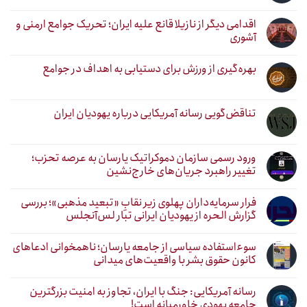
اقدامی دیگر از نازیلا قانع علیه ایران؛ تحریک جوامع ارمنی و
آشوری
بهره‌گیری از ورزش برای دستیابی به اهداف در جوامع
تناقض‌گویی رسانه آمریکایی درباره یهودیان ایران
ورود رسمی سازمان دموکراتیک یارسان به عرصه تحزب؛
تغییر راهبرد جریان‌های خارج‌نشین
فرار سرمایه‌داران پهلوی زیر نقابِ «تبعید مذهبی»؛ بررسی
گزارش الحره از یهودیان ایرانی تبار لس‌آنجلس
سوءاستفاده سیاسی از جامعه یارسان؛ ناهمخوانی ادعاهای
کانون حقوق بشر با واقعیت‌های میدانی
رسانه آمریکایی: جنگ با ایران، تجاوز به امنیت بزرگترین
جامعه یهودی خاورمیانه است!