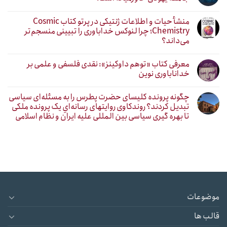
منشأ حیات و اطلاعات ژنتیکی در پرتو کتاب Cosmic
Chemistry؛ چرا لنوکس خداباوری را تبیینی منسجم‌تر
می‌داند؟
معرفی کتاب «توهم داوکینز»: نقدی فلسفی و علمی بر
خداناباوری نوین
چگونه پرونده کلیسای حضرت پطرس را به مسئله‌ای سیاسی
تبدیل کردند؟ روندکاوی روایتهای رسانه‌ایِ یک پرونده ملکی
تا بهره گیری سیاسی بین المللی علیه ایران و نظام اسلامی
موضوعات
قالب ها