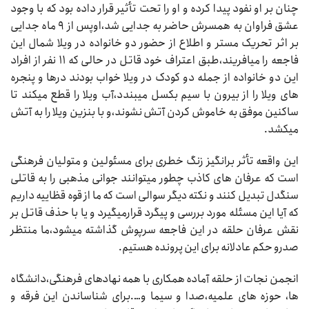
چنان بر او نفود پیدا کرده و او را تحت تأثیر قرار داده بود که با وجود
عشق فراوان به همسرش حاضر به جدایی شد،اوپس از ۹ ماه جدایی
بر اثر تحریک مستر و اطلاع از حضور دو خانواده در ویلا شمال این
فاجعه را میافریند،طبق اعتراف خود قاتل در حالی که ۱۱ نفر از افراد
این دو خانواده از جمله دو کودک در ویلا خواب بودند درها و پنجره
های ویلا را از بیرون با سیم بکسل میبندد،آب ویلا را قطع میکند تا
ساکنین موفق به خاموش کردن آتش نشوند،و با بنزین ویلا را به آتش
میکشد.
این واقعه تأثر برانگیز زنگ خطری برای مسئولین و متولیان فرهنگی
است که عرفان های کاذب چطور میتوانند جوانی مذهبی را به قاتلی
سنگدل تبدیل کنند و نکته دیگر سوالی است که ما از قوه قظاییه داریم
که آیا این مسئله مورد بررسی و پیگرد قرارمیگیرد و یا با حذف قاتل بر
نقش عرفان حلقه در این فاجعه سرپوش گذاشته میشود،ما منتظر
صدرو حکم عادلانه برای این پرونده هستیم.
انجمن نجات از حلقه آماده همکاری با همه نهادهای فرهنگی،دانشگاه
ها، حوزه های علمیه،صدا و سیما و….برای شناساندن این فرقه و