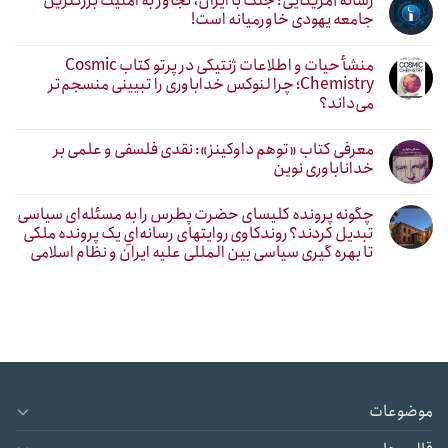
رسانه آمریکایی: جنگ با ایران، تجاوز به امنیت بزرگترین
جامعه یهودی خاورمیانه است!
منشأ حیات و اطلاعات ژنتیکی در پرتو کتاب Cosmic
Chemistry؛ چرا لنوکس خداباوری را تبیینی منسجم‌تر
می‌داند؟
معرفی کتاب «توهم داوکینز»: نقدی فلسفی و علمی بر
خداناباوری نوین
چگونه پرونده کلیسای حضرت پطرس را به مسئله‌ای سیاسی
تبدیل کردند؟ روندکاوی روایتهای رسانه‌ایِ یک پرونده ملکی
تا بهره گیری سیاسی بین المللی علیه ایران و نظام اسلامی
موضوعات