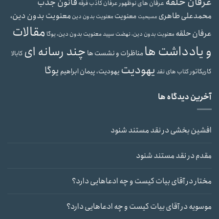
عرفان حلقه
قانون جذب
عرفان های نوظهور
عرفان کاذب
فرقه
محمدعلی طاهری
معنویت بدون دین،
معنویت
معنویت بدون دین
مسیحیت
مقالات
عرفان حلقه
معنویت بدون دین، یوگا
معنویت بدون دین، نهضت سپید
و یادداشت ها
چند رسانه ای
مناظرات و نشست ها
کابالا
یهودیت
یوگا
یهودیت، پیمان ابراهیم
کاریکاتور
کتاب های نقد
آخرین دیدگاه ها
افشین بخشی
در
نقد مستند شنود
مقدم
در
نقد مستند شنود
مختار
در
آقای بیات کیست و چه ادعاهایی دارد؟
موسویه
در
آقای بیات کیست و چه ادعاهایی دارد؟