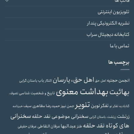
قالب ها
تلویزیون اینترنتی
نشریه الکترونیکی پندار
کتابخانه دیجیتال سراب
تماس با ما
برچسب ها
اهل حق، یارسان
انجمن حجتیه
باب
باستان گرایی
اهل حق
اکنکار
بهداشت معنوی
بهائیت
تاریخ و شخصیت شناسی
تصوف،
تنویر
تفکر نوین
حمیدرضا مظاهری سیف
جمن نیوز
گنابادیه
تفکر نو
خبرنامه
سخنرانی
سخنرانی موضوعی نقد حلقه
زرتشت
زرتشت، باستان گرایی
های کوتاه نقد حلقه
عبدالبها
عرفان التقاطی
طنز
عرفان حقیقی