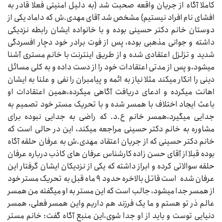
کاملا آگاه از جریان واقعه صحبت شد (به دلیل امنیتی فعلا قادر به
افشای نام افراد نیستیم) مشخص شد آقای مهدی.ش که داماد یکی از
دوستان خانم دکتر حسینی بوده و با خانواده ایشان رابطه نزدیکی
داشته و جوانی مذهبی بوده، پس از فوت برادر خود دچار افسردگی
شدید و تزلزل اعتقادی شده و از طریق اینترنت با خانم مستری آشنا
میشود،و پس از مدتی اعتقادات خود را از دست داده و به کلی مسائل
دینی را انکار میکند مثلا نیاز به ائمه و پیامبران را نفی و علنا به ایشان
اهانت میکرده و ادعای دریافت آگاهی میکرده،همین اعتقادات او
باعث ایجاد اختلاف با همسر شده و با تحریک مستر خود تصمیم به
جدایی میگیرد،همسر خانم ع.د. که راضی به جدایی نبوده برای
مشاوره به خانم دکتر حسینی مراجعه میکند، این در حالی است که
خانم دکتر حسینی که از جریان اعتقاد مهدی.ش به عرفان حلقه آگاه
بوده قبلا از آقای حسن زاده کارشناس عرفان های کاذب درباره عرفان
حلقه سوالاتی کرده و ابراز داشته که یکی از نزدیکان ایشان گرفتار این
عرفان شده است قاتل بالاخره حدود ۹ ماه قبل به تحریک مستر خود
از همسر جدا میشود، جالب است که این مستر به او میگفته من همسر
عالم ذر تو هستم و ما یک فرزند هم داریم واین همسر فعلی، همسر
دنیایی توست و باید از او جدا شوی،این منبع آگاه گفت: خانم مستر