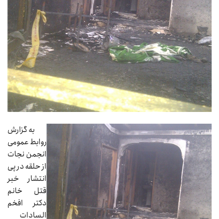
به گزارش
روابط عمومی
انجمن نجات
از حلقه در پی
انتشار خبر
قتل خانم
دکتر افخم
السادات