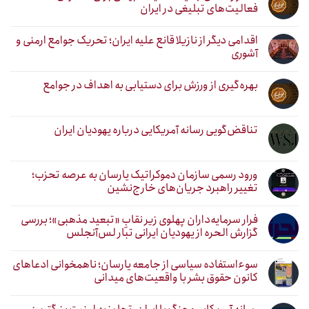
فعالیت‌های تبلیغی در ایران
اقدامی دیگر از نازیلا قانع علیه ایران؛ تحریک جوامع ارمنی و
آشوری
بهره‌گیری از ورزش برای دستیابی به اهداف در جوامع
تناقض‌گویی رسانه آمریکایی درباره یهودیان ایران
ورود رسمی سازمان دموکراتیک یارسان به عرصه تحزب؛
تغییر راهبرد جریان‌های خارج‌نشین
فرار سرمایه‌داران پهلوی زیر نقابِ «تبعید مذهبی»؛ بررسی
گزارش الحره از یهودیان ایرانی تبار لس‌آنجلس
سوءاستفاده سیاسی از جامعه یارسان؛ ناهمخوانی ادعاهای
کانون حقوق بشر با واقعیت‌های میدانی