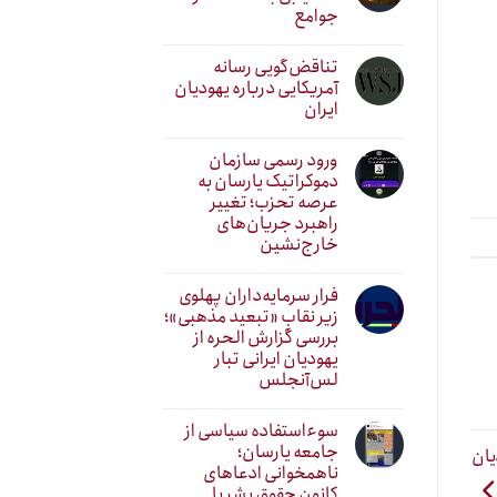
جوامع
تناقض‌گویی رسانه
آمریکایی درباره یهودیان
ایران
ورود رسمی سازمان
دموکراتیک یارسان به
عرصه تحزب؛ تغییر
راهبرد جریان‌های
خارج‌نشین
فرار سرمایه‌داران پهلوی
زیر نقابِ «تبعید مذهبی»؛
بررسی گزارش الحره از
یهودیان ایرانی تبار
لس‌آنجلس
سوءاستفاده سیاسی از
جامعه یارسان؛
یان
ناهمخوانی ادعاهای
کانون حقوق بشر با