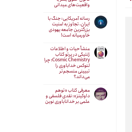
واقعیت‌های میدانی
رسانه آمریکایی: جنگ با
ایران، تجاوز به امنیت
بزرگترین جامعه یهودی
خاورمیانه است!
منشأ حیات و اطلاعات
ژنتیکی در پرتو کتاب
Cosmic Chemistry؛ چرا
لنوکس خداباوری را
تبیینی منسجم‌تر
می‌داند؟
معرفی کتاب «توهم
داوکینز»: نقدی فلسفی و
علمی بر خداناباوری نوین