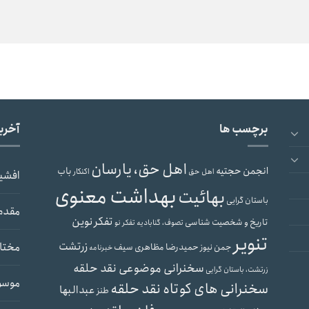
برچسب ها
آخری
اهل حق، یارسان
انجمن حجتیه
باب
اهل حق
اکنکار
افشی
بهداشت معنوی
بهائیت
باستان گرایی
مقدم
تفکر نوین
تاریخ و شخصیت شناسی
تصوف، گنابادیه
تفکر نو
تنویر
زرتشت
مختار
حمیدرضا مظاهری سیف
جمن نیوز
خبرنامه
سخنرانی موضوعی نقد حلقه
زرتشت، باستان گرایی
موسو
سخنرانی های کوتاه نقد حلقه
عبدالبها
طنز