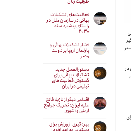
ظرفیت زنان
فعالیت‌های تشکیلات
بهائی در سازمان ملل در
راستای پیشبرد سند
۲۰۳۰
ی
یر
فشار تشکیلات بهائی و
سیر
پارلمان اروپا بر دولت
مصر
 در
دستورالعمل جدید
تشکیلات بهائی برای
ر
گسترش فعالیت‌های
تبلیغی در ایران
اقدامی دیگر از نازیلا قانع
علیه ایران؛ تحریک جوامع
ارمنی و آشوری
ای
بهره‌گیری از ورزش برای
دستیابی به اهداف در