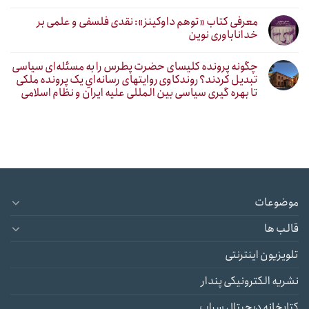
معرفی کتاب «توهم داوکینز»: نقدی فلسفی و علمی بر
خداناباوری نوین
چگونه پرونده کلیسای حضرت پطرس را به مسئله‌ای سیاسی
تبدیل کردند؟ روندکاوی روایتهای رسانه‌ایِ یک پرونده ملکی
تا بهره گیری سیاسی بین المللی علیه ایران و نظام اسلامی
موضوعات
قالب ها
تلویزیون اینترنتی
نشریه الکترونیکی پندار
کتابخانه دیجیتال سراب