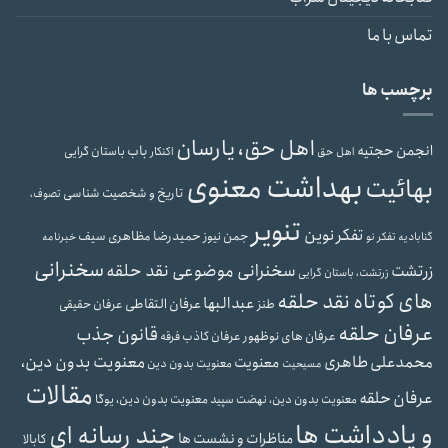
تماس با ما
برچسب ها
اهل حق، یارسان
انجمن حجتیه
باب
باستان گرایی
اهل حق
اکنکار
بهداشت معنوی
بهائیت
تاریخ و شخصیت شناسی
تصوف،
تنویر
تفکر نوین
حمیدرضا مظاهری سیف
جمن نیوز
گنابادیه
تفکر نو
خبرنامه
سخنرانی
سخنرانی موضوعی نقد حلقه
زرتشت
زرتشت، باستان گرایی
های کوتاه نقد حلقه
عبدالبها
عرفان التقاطی
طنز
عرفان حقیقی
عرفان حلقه
قانون جذب
عرفان های نوظهور
عرفان کاذب
فرقه
محمدعلی طاهری
معنویت بدون دین،
معنویت
معنویت بدون دین
مسیحیت
مقالات
عرفان حلقه
معنویت بدون دین، یوگا
معنویت بدون دین، نهضت سپید
و یادداشت ها
چند رسانه ای
مناظرات و نشست ها
کابالا