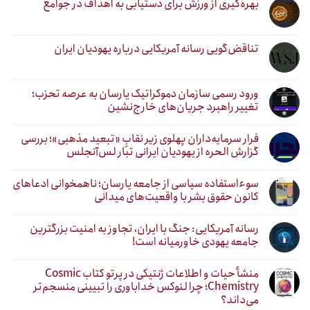
بهره‌گیری از ورزش برای دستیابی به اهداف در جوامع
تناقض‌گویی رسانه آمریکایی درباره یهودیان ایران
ورود رسمی سازمان دموکراتیک یارسان به عرصه تحزب؛
تغییر راهبرد جریان‌های خارج‌نشین
فرار سرمایه‌داران پهلوی زیر نقابِ «تبعید مذهبی»؛ بررسی
گزارش الحره از یهودیان ایرانی تبار لس‌آنجلس
سوءاستفاده سیاسی از جامعه یارسان؛ ناهمخوانی ادعاهای
کانون حقوق بشر با واقعیت‌های میدانی
رسانه آمریکایی: جنگ با ایران، تجاوز به امنیت بزرگترین
جامعه یهودی خاورمیانه است!
منشأ حیات و اطلاعات ژنتیکی در پرتو کتاب Cosmic
Chemistry؛ چرا لنوکس خداباوری را تبیینی منسجم‌تر
می‌داند؟