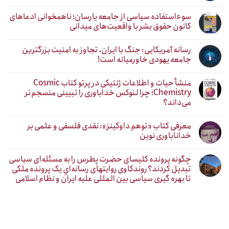
سوءاستفاده سیاسی از جامعه یارسان؛ ناهمخوانی ادعاهای
کانون حقوق بشر با واقعیت‌های میدانی
رسانه آمریکایی: جنگ با ایران، تجاوز به امنیت بزرگترین
جامعه یهودی خاورمیانه است!
منشأ حیات و اطلاعات ژنتیکی در پرتو کتاب Cosmic
Chemistry؛ چرا لنوکس خداباوری را تبیینی منسجم‌تر
می‌داند؟
معرفی کتاب «توهم داوکینز»: نقدی فلسفی و علمی بر
خداناباوری نوین
چگونه پرونده کلیسای حضرت پطرس را به مسئله‌ای سیاسی
تبدیل کردند؟ روندکاوی روایتهای رسانه‌ایِ یک پرونده ملکی
تا بهره گیری سیاسی بین المللی علیه ایران و نظام اسلامی