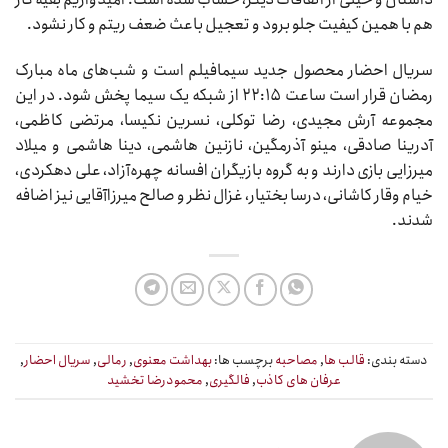
هم با همین کیفیت جلو برود و تعجیل باعث ضعف ریتم و کار نشود.
سریال احضار محصول جدید سیمافیلم است و شب‌های ماه مبارک
رمضان قرار است ساعت ۲۲:۱۵ از شبکه یک سیما پخش شود. در این
مجموعه آرش مجیدی، رضا توکلی، نسرین نکیسا، مرتضی کاظمی،
آدرینا صادقی، مینو آذرمگین، نازنین هاشمی، دینا هاشمی و میلاد
میرزایی بازی دارند و به گروه بازیگران افسانه چهره‌آزاد، على دهکردى،
خیام وقار کاشانى، درسا بختیار، غزال نظر و صالح میرزاآقایى نیز اضافه
شدند.
دسته بندی:
قالب ها
,
مصاحبه
برچسب ها:
بهداشت معنوی
,
رمالی
,
سریال احضار
,
عرفان های کاذب
,
فالگیری
,
محمودرضا تخشید