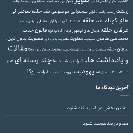
تفکر نوین
حمیدرضا مظاهری سیف
جمن نیوز
گنابادیه
تفکر نو
خبرنامه
سخنرانی
سخنرانی موضوعی نقد حلقه
زرتشت
زرتشت، باستان گرایی
های کوتاه نقد حلقه
عبدالبها
عرفان التقاطی
طنز
عرفان حقیقی
عرفان حلقه
قانون جذب
عرفان های نوظهور
عرفان کاذب
فرقه
محمدعلی طاهری
معنویت بدون دین،
معنویت
معنویت بدون دین
مسیحیت
مقالات
عرفان حلقه
معنویت بدون دین، یوگا
معنویت بدون دین، نهضت سپید
و یادداشت ها
چند رسانه ای
مناظرات و نشست ها
کابالا
یهودیت
یوگا
یهودیت، پیمان ابراهیم
کاریکاتور
کتاب های نقد
آخرین دیدگاه ها
افشین بخشی
در
نقد مستند شنود
مقدم
در
نقد مستند شنود