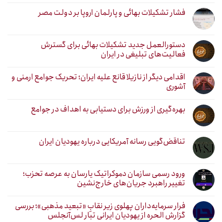
فشار تشکیلات بهائی و پارلمان اروپا بر دولت مصر
دستورالعمل جدید تشکیلات بهائی برای گسترش
فعالیت‌های تبلیغی در ایران
اقدامی دیگر از نازیلا قانع علیه ایران؛ تحریک جوامع ارمنی و
آشوری
بهره‌گیری از ورزش برای دستیابی به اهداف در جوامع
تناقض‌گویی رسانه آمریکایی درباره یهودیان ایران
ورود رسمی سازمان دموکراتیک یارسان به عرصه تحزب؛
تغییر راهبرد جریان‌های خارج‌نشین
فرار سرمایه‌داران پهلوی زیر نقابِ «تبعید مذهبی»؛ بررسی
گزارش الحره از یهودیان ایرانی تبار لس‌آنجلس