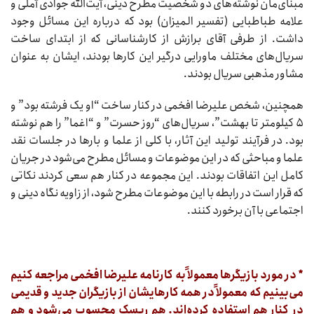
مبنای‌مان نوشته‌های دو شخصیت مطرح دینی، آیت‌الله جوادی آملی و
علامه طباطبایی (تفسیر المیزان) بود که درباره این مسائل وجود
داشت. از طرفی آقای برازش از کارشناسانی که از ابتدای ساخت
سریال‌های مختلف ماورایی درگیر این کارها بودند، ایشان به عنوان
مشاور مذهبی سریال بودند.
همچنین، شخص علیرضا افخمی در کنار ساخت “او یک فرشته بود” و
۵ کیلومتر تا بهشت”، سریال‌های “روز حسرت” و “اغما” را هم نوشته
بود. در فرآیند تولید این آثار، با کلی از علما و بارها در جلسات نقد
علما و مباحثی که در این موضوعات و مسائل مطرح می‌‌شود در جریان
کامل این اتفاقات بودند. این مجموعه در کنار هم سعی کردند نکاتی
که قرار است در رابطه با این موضوعات مطرح شود، از زاویه نگاه دینی و
اجتماعی با آن برخورد کنند.
* در مورد بازیگرها معمولاً به کارنامه علیرضا افخمی مراجعه کنیم
می‌بینیم که معمولاً در همه کارهایشان از بازیگران جدید و قدیمی
در کنار هم استفاده کرده‌اند. هم ریسک محسوب می‌شود و هم