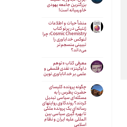
بزرگترین جامعه یهودی
خاورمیانه است!
منشأ حیات و اطلاعات
ژنتیکی در پرتو کتاب
Cosmic Chemistry؛ چرا
لنوکس خداباوری را
تبیینی منسجم‌تر
می‌داند؟
معرفی کتاب «توهم
داوکینز»: نقدی فلسفی و
علمی بر خداناباوری نوین
چگونه پرونده کلیسای
حضرت پطرس را به
مسئله‌ای سیاسی تبدیل
کردند؟ روندکاوی روایتهای
رسانه‌ایِ یک پرونده ملکی
تا بهره گیری سیاسی بین
المللی علیه ایران و نظام
اسلامی