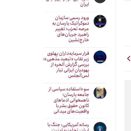
ایران
ورود رسمی سازمان
دموکراتیک یارسان به
عرصه تحزب؛ تغییر
راهبرد جریان‌های
خارج‌نشین
فرار سرمایه‌داران پهلوی
زیر نقابِ «تبعید مذهبی»؛
بررسی گزارش الحره از
یهودیان ایرانی تبار
لس‌آنجلس
سوءاستفاده سیاسی از
جامعه یارسان؛
ناهمخوانی ادعاهای
کانون حقوق بشر با
واقعیت‌های میدانی
رسانه آمریکایی: جنگ با
ایران، تجاوز به امنیت