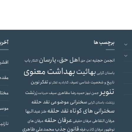
برچسب ها
آخری
اهل حق، یارسان
انجمن حجتیه
باب
اهل حق
اکنکار
افشی
بهداشت معنوی
بهائیت
باستان گرایی
مقدم
تفکر نوین
تاریخ و شخصیت شناسی
تصوف، گنابادیه
تفکر نو
تنویر
زرتشت
مختار
حمیدرضا مظاهری سیف
جمن نیوز
خبرنامه
سخنرانی موضوعی نقد حلقه
زرتشت، باستان گرایی
موسو
سخنرانی های کوتاه نقد حلقه
عبدالبها
طنز
عرفان حلقه
عرفان التقاطی
عرفان های
عرفان حقیقی
نازنی
قانون جذب
محمدعلی طاهری
نوظهور
عرفان کاذب
فرقه