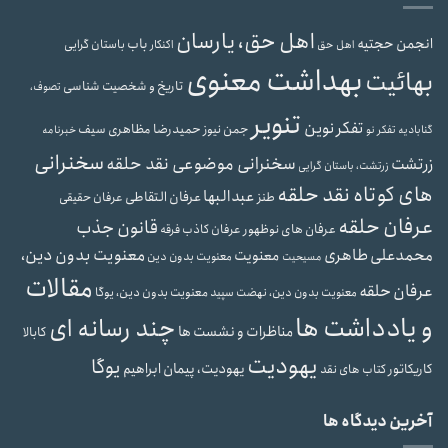
اهل حق، یارسان
انجمن حجتیه
باب
باستان گرایی
اهل حق
اکنکار
بهداشت معنوی
بهائیت
تاریخ و شخصیت شناسی
تصوف،
تنویر
تفکر نوین
حمیدرضا مظاهری سیف
جمن نیوز
گنابادیه
تفکر نو
خبرنامه
سخنرانی
سخنرانی موضوعی نقد حلقه
زرتشت
زرتشت، باستان گرایی
های کوتاه نقد حلقه
عبدالبها
عرفان التقاطی
طنز
عرفان حقیقی
عرفان حلقه
قانون جذب
عرفان های نوظهور
عرفان کاذب
فرقه
محمدعلی طاهری
معنویت بدون دین،
معنویت
معنویت بدون دین
مسیحیت
مقالات
عرفان حلقه
معنویت بدون دین، یوگا
معنویت بدون دین، نهضت سپید
و یادداشت ها
چند رسانه ای
مناظرات و نشست ها
کابالا
یهودیت
یوگا
یهودیت، پیمان ابراهیم
کاریکاتور
کتاب های نقد
آخرین دیدگاه ها