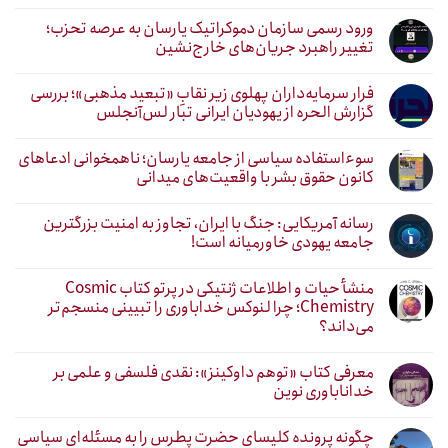
ورود رسمی سازمان دموکراتیک یارسان به عرصه تحزب؛
تغییر راهبرد جریان‌های خارج‌نشین
فرار سرمایه‌داران پهلوی زیر نقابِ «تبعید مذهبی»؛ بررسی
گزارش الحره از یهودیان ایرانی تبار لس‌آنجلس
سوءاستفاده سیاسی از جامعه یارسان؛ ناهمخوانی ادعاهای
کانون حقوق بشر با واقعیت‌های میدانی
رسانه آمریکایی: جنگ با ایران، تجاوز به امنیت بزرگترین
جامعه یهودی خاورمیانه است!
منشأ حیات و اطلاعات ژنتیکی در پرتو کتاب Cosmic
Chemistry؛ چرا لنوکس خداباوری را تبیینی منسجم‌تر
می‌داند؟
معرفی کتاب «توهم داوکینز»: نقدی فلسفی و علمی بر
خداناباوری نوین
چگونه پرونده کلیسای حضرت پطرس را به مسئله‌ای سیاسی