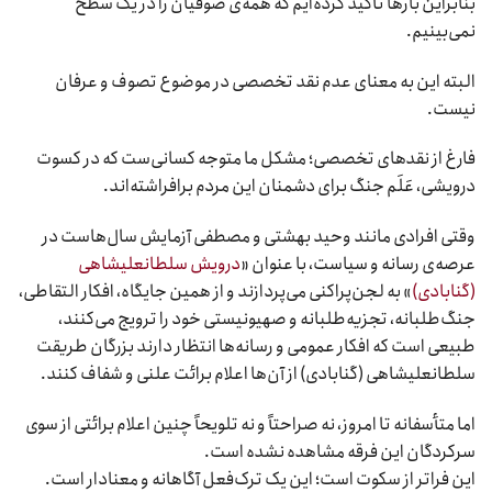
بنابراین بارها تأکید کرده‌ایم که همه‌ی صوفیان را در یک سطح
نمی‌بینیم.
البته این به معنای عدم نقد تخصصی در موضوع تصوف و عرفان
نیست.
فارغ از نقدهای تخصصی؛ مشکل ما متوجه کسانی‌ست که در کسوت
درویشی، عَلَم جنگ برای دشمنان این مردم برافراشته‌اند.
وقتی افرادی مانند وحید بهشتی و مصطفی آزمایش سال‌هاست در
عرصه‌ی رسانه و سیاست، با عنوان «
درویش سلطانعلیشاهی
(گنابادی)
» به لجن‌پراکنی می‌پردازند و از همین جایگاه، افکار التقاطی،
جنگ‌طلبانه، تجزیه‌طلبانه و صهیونیستی خود را ترویج می‌کنند،
طبیعی است که افکار عمومی و رسانه‌ها انتظار دارند بزرگان طریقت
سلطانعلیشاهی (گنابادی) از آن‌ها اعلام برائت علنی و شفاف کنند.
اما متأسفانه تا امروز، نه صراحتاً و نه تلویحاً چنین اعلام برائتی از سوی
سرکردگان این فرقه مشاهده نشده است.
این فراتر از سکوت است؛ این یک ترک‌فعل آگاهانه و معنادار است.