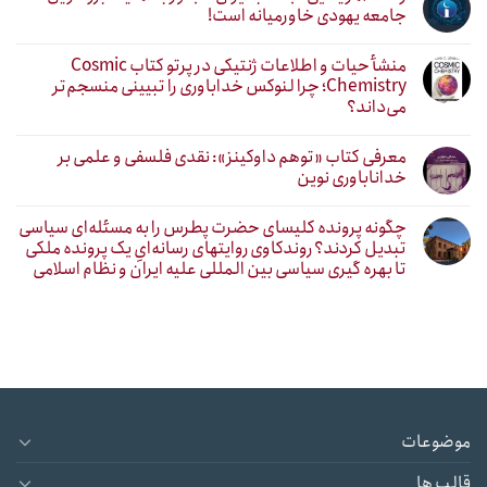
جامعه یهودی خاورمیانه است!
منشأ حیات و اطلاعات ژنتیکی در پرتو کتاب Cosmic
Chemistry؛ چرا لنوکس خداباوری را تبیینی منسجم‌تر
می‌داند؟
معرفی کتاب «توهم داوکینز»: نقدی فلسفی و علمی بر
خداناباوری نوین
چگونه پرونده کلیسای حضرت پطرس را به مسئله‌ای سیاسی
تبدیل کردند؟ روندکاوی روایتهای رسانه‌ایِ یک پرونده ملکی
تا بهره گیری سیاسی بین المللی علیه ایران و نظام اسلامی
موضوعات
قالب ها