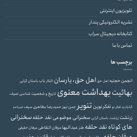
تلویزیون اینترنتی
نشریه الکترونیکی پندار
کتابخانه دیجیتال سراب
تماس با ما
برچسب ها
اهل حق، یارسان
انجمن حجتیه
باب
باستان گرایی
اهل حق
اکنکار
بهداشت معنوی
بهائیت
تاریخ و شخصیت شناسی
تصوف،
تنویر
تفکر نوین
حمیدرضا مظاهری سیف
جمن نیوز
گنابادیه
تفکر نو
خبرنامه
سخنرانی
سخنرانی موضوعی نقد حلقه
زرتشت
زرتشت، باستان گرایی
های کوتاه نقد حلقه
عبدالبها
عرفان التقاطی
طنز
عرفان حقیقی
عرفان حلقه