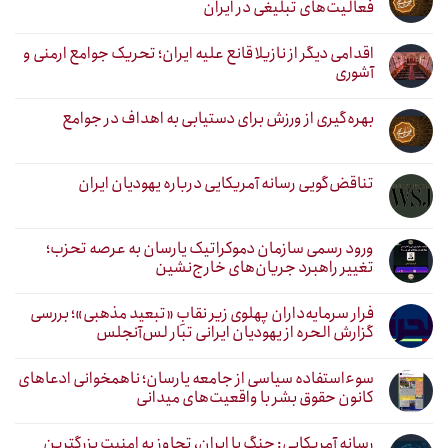
فعالیت‌های تبلیغی در ایران
اقدامی دیگر از نازیلا قانع علیه ایران؛ تحریک جوامع ارمنی و
آشوری
بهره‌گیری از ورزش برای دستیابی به اهداف در جوامع
تناقض‌گویی رسانه آمریکایی درباره یهودیان ایران
ورود رسمی سازمان دموکراتیک یارسان به عرصه تحزب؛
تغییر راهبرد جریان‌های خارج‌نشین
فرار سرمایه‌داران پهلوی زیر نقابِ «تبعید مذهبی»؛ بررسی
گزارش الحره از یهودیان ایرانی تبار لس‌آنجلس
سوءاستفاده سیاسی از جامعه یارسان؛ ناهمخوانی ادعاهای
کانون حقوق بشر با واقعیت‌های میدانی
رسانه آمریکایی: جنگ با ایران، تجاوز به امنیت بزرگترین