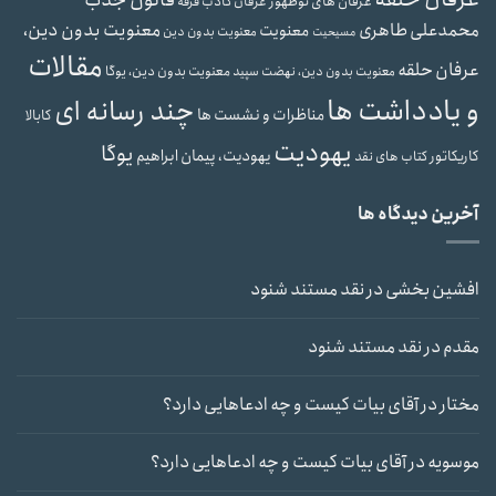
قانون جذب
عرفان های نوظهور
عرفان کاذب
فرقه
محمدعلی طاهری
معنویت بدون دین،
معنویت
معنویت بدون دین
مسیحیت
مقالات
عرفان حلقه
معنویت بدون دین، یوگا
معنویت بدون دین، نهضت سپید
و یادداشت ها
چند رسانه ای
مناظرات و نشست ها
کابالا
یهودیت
یوگا
یهودیت، پیمان ابراهیم
کاریکاتور
کتاب های نقد
آخرین دیدگاه ها
افشین بخشی
در
نقد مستند شنود
مقدم
در
نقد مستند شنود
مختار
در
آقای بیات کیست و چه ادعاهایی دارد؟
موسویه
در
آقای بیات کیست و چه ادعاهایی دارد؟