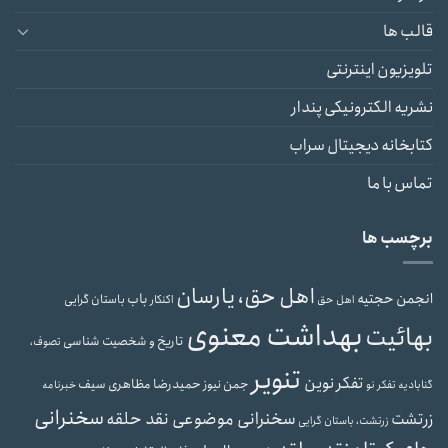
قالب ها
تلویزیون اینترنتی
نشریه الکترونیکی پندار
کتابخانه دیجیتال سراب
تماس با ما
برچسب ها
اهل حق، یارسان
انجمن حجتیه
باب
باستان گرایی
اهل حق
اکنکار
بهداشت معنوی
بهائیت
تاریخ و شخصیت شناسی
تصوف،
تنویر
تفکر نوین
حمیدرضا مظاهری سیف
جمن نیوز
گنابادیه
تفکر نو
خبرنامه
سخنرانی
سخنرانی موضوعی نقد حلقه
زرتشت
زرتشت، باستان گرایی