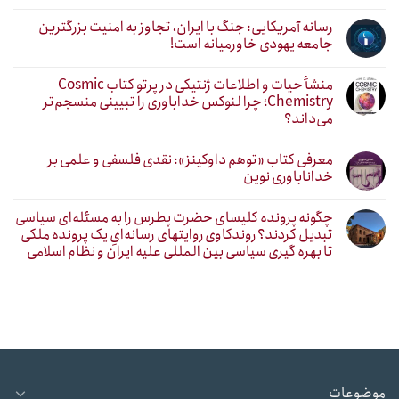
رسانه آمریکایی: جنگ با ایران، تجاوز به امنیت بزرگترین
جامعه یهودی خاورمیانه است!
منشأ حیات و اطلاعات ژنتیکی در پرتو کتاب Cosmic
Chemistry؛ چرا لنوکس خداباوری را تبیینی منسجم‌تر
می‌داند؟
معرفی کتاب «توهم داوکینز»: نقدی فلسفی و علمی بر
خداناباوری نوین
چگونه پرونده کلیسای حضرت پطرس را به مسئله‌ای سیاسی
تبدیل کردند؟ روندکاوی روایتهای رسانه‌ایِ یک پرونده ملکی
تا بهره گیری سیاسی بین المللی علیه ایران و نظام اسلامی
موضوعات