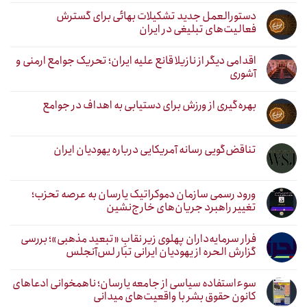
دستورالعمل جدید تشکیلات بهائی برای گسترش
فعالیت‌های تبلیغی در ایران
اقدامی دیگر از نازیلا قانع علیه ایران؛ تحریک جوامع ارمنی و
آشوری
بهره‌گیری از ورزش برای دستیابی به اهداف در جوامع
تناقض‌گویی رسانه آمریکایی درباره یهودیان ایران
ورود رسمی سازمان دموکراتیک یارسان به عرصه تحزب؛
تغییر راهبرد جریان‌های خارج‌نشین
فرار سرمایه‌داران پهلوی زیر نقابِ «تبعید مذهبی»؛ بررسی
گزارش الحره از یهودیان ایرانی تبار لس‌آنجلس
سوءاستفاده سیاسی از جامعه یارسان؛ ناهمخوانی ادعاهای
کانون حقوق بشر با واقعیت‌های میدانی