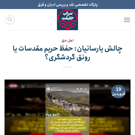
Ski
پایگاه تخصصی نقد و بررسی ادیان و فرق
t
conten
اهل حق
چالش یارسانیان: حفظ حریم مقدسات یا
رونق گردشگری؟
19
فروردین