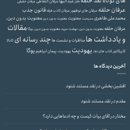
های کوتاه نقد حلقه
عبدالبها
عرفان التقاطی
طنز
عرفان حقیقی
عرفان حلقه
قانون جذب
عرفان های نوظهور
عرفان کاذب
فرقه
محمدعلی طاهری
معنویت بدون دین،
معنویت
معنویت بدون دین
مسیحیت
مقالات
عرفان حلقه
معنویت بدون دین، یوگا
معنویت بدون دین، نهضت سپید
و یادداشت ها
چند رسانه ای
مناظرات و نشست ها
کابالا
یهودیت
یوگا
یهودیت، پیمان ابراهیم
کاریکاتور
کتاب های نقد
آخرین دیدگاه ها
افشین بخشی
در
نقد مستند شنود
مقدم
در
نقد مستند شنود
مختار
در
آقای بیات کیست و چه ادعاهایی دارد؟